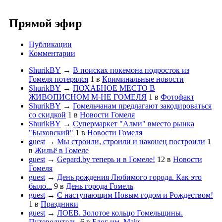
Прямой эфир
Публикации
Комментарии
ShurikBY
→
В поисках покемона подросток из
Гомеля потерялся
1
в
Криминальные новости
ShurikBY
→
ПОХАБНОЕ МЕСТО В
ЖИВОПИСНОМ М-НЕ ГОМЕЛЯ
1
в
Фотофакт
ShurikBY
→
Гомельчанам предлагают закодироваться
со скидкой
1
в
Новости Гомеля
ShurikBY
→
Супермаркет "Алми" вместо рынка
"Быховский"
1
в
Новости Гомеля
guest
→
Мы строили, строили и наконец построили
1
в
Жильё в Гомеле
guest
→
Gepard.by теперь и в Гомеле!
12
в
Новости
Гомеля
guest
→
День рождения Любимого города. Как это
было...
9
в
День города Гомель
guest
→
С наступающим Новым годом и Рождеством!
1
в
Праздники
guest
→
ЛОЕВ. Золотое кольцо Гомельщины.
Путеводитель.
6
в
Блог им. Maks