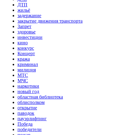
ДТП
жильё
задержание
закрытие движения транспорта
Запрет
здоровье
инвестиции
кино
конкурс
Концерт
кража
криминал
милиция
МТС
МЧС
наркотики
новый год
областная библиотека
облисполком
открытие
паводок
пауэрлифтинг
Победа
победители
пожар