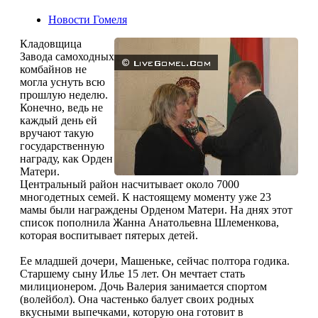
Новости Гомеля
Кладовщица
Завода самоходных
комбайнов не
могла уснуть всю
прошлую неделю.
Конечно, ведь не
каждый день ей
вручают такую
государственную
награду, как Орден
Матери.
Центральный район насчитывает около 7000
многодетных семей. К настоящему моменту уже 23
мамы были награждены Орденом Матери. На днях этот
список пополнила Жанна Анатольевна Шлеменкова,
которая воспитывает пятерых детей.
Ее младшей дочери, Машеньке, сейчас полтора годика.
Старшему сыну Илье 15 лет. Он мечтает стать
милиционером. Дочь Валерия занимается спортом
(волейбол). Она частенько балует своих родных
вкусными выпечками, которую она готовит в