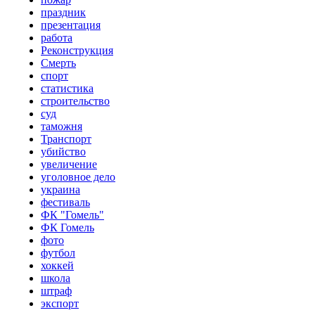
праздник
презентация
работа
Реконструкция
Смерть
спорт
статистика
строительство
суд
таможня
Транспорт
убийство
увеличение
уголовное дело
украина
фестиваль
ФК "Гомель"
ФК Гомель
фото
футбол
хоккей
школа
штраф
экспорт