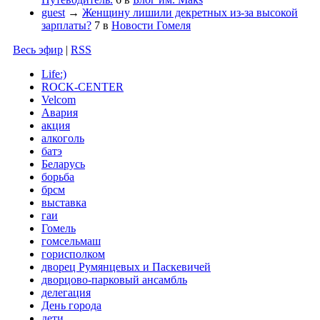
guest
→
Женщину лишили декретных из-за высокой
зарплаты?
7
в
Новости Гомеля
Весь эфир
|
RSS
Life:)
ROCK-CENTER
Velcom
Авария
акция
алкоголь
батэ
Беларусь
борьба
брсм
выставка
гаи
Гомель
гомсельмаш
горисполком
дворец Румянцевых и Паскевичей
дворцово-парковый ансамбль
делегация
День города
дети