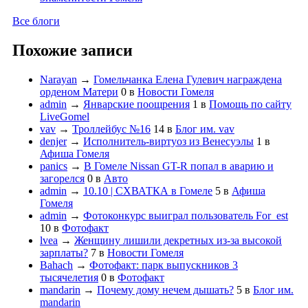
Все блоги
Похожие записи
Narayan
→
Гомельчанка Елена Гулевич награждена
орденом Матери
0
в
Новости Гомеля
admin
→
Январские поощрения
1
в
Помощь по сайту
LiveGomel
vav
→
Троллейбус №16
14
в
Блог им. vav
denjer
→
Исполнитель-виртуоз из Венесуэлы
1
в
Афиша Гомеля
panics
→
В Гомеле Nissan GT-R попал в аварию и
загорелся
0
в
Авто
admin
→
10.10 | СХВАТКА в Гомеле
5
в
Афиша
Гомеля
admin
→
Фотоконкурс выиграл пользователь For_est
10
в
Фотофакт
lvea
→
Женщину лишили декретных из-за высокой
зарплаты?
7
в
Новости Гомеля
Bahach
→
Фотофакт: парк выпускников 3
тысячелетия
0
в
Фотофакт
mandarin
→
Почему дому нечем дышать?
5
в
Блог им.
mandarin