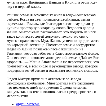
мультиварке. Двойняшки Данила и Кирилл в этом году
идут в первый класс.
Раньше семья Шлеменковых жила в Буда-Кошелевском
районе. Когда на свет появились двойняшки, семья
переехала в Гомель, где благодаря льготному кредиту
купили просторную квартиру около Ледового дворца.
Жанна Анатольевна рассказывает, что поднять на ноги
такое количество детей довольно трудно, но они с
мужем справляются. Муж Жанны успешно продвигается
по карьерной лестнице. Помогает семье и государство.
Недавно Жанна познакомилась с женщиной из
Германии, которая работает в благотворительном фонде.
Она всячески помогает многодетной семье. «Дай им Бог
здоровья», — Жанна Анатольевна не перестает всех, кто
помогает им, в том числе и руководство завода, которое
поддерживает её семью и оказывает всяческую помощь.
Орден Матери вручали в актовом зале Завода
самоходных комбайнов. Многодетная мать рассказала,
что несколько дней до вручения Ордена не могла
заснуть, так как очень волновалась в преддверии этого
мероприятия.
орден Матери
,