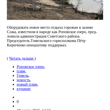
Оборудовать новое место отдыха горожан в заливе
Сожа, известном в народе как Роповское озеро, пред­
ложила администрация Советского района.
Председатель Гомельского горисполкома Пётр
Кириченко ини­циативу поддержал.
(
Читать дальше
)
Роповское озеро
,
пляж
,
Гомель
,
новость
,
новый пляж
,
купание
0