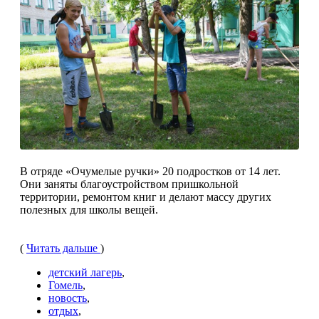
В отряде «Очумелые ручки» 20 подростков от 14 лет.
Они заня­ты благоустройством пришколь­ной
территории, ремонтом книг и делают массу других
полезных для школы вещей.
(
Читать дальше
)
детский лагерь
,
Гомель
,
новость
,
отдых
,