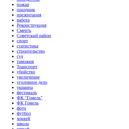
пожар
праздник
презентация
работа
Реконструкция
Смерть
Советский район
спорт
статистика
строительство
суд
таможня
Транспорт
убийство
увеличение
уголовное дело
украина
фестиваль
ФК "Гомель"
ФК Гомель
фото
футбол
хоккей
школа
штраф