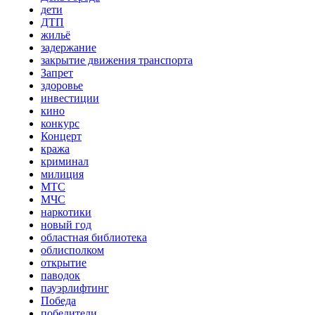
дети
ДТП
жильё
задержание
закрытие движения транспорта
Запрет
здоровье
инвестиции
кино
конкурс
Концерт
кража
криминал
милиция
МТС
МЧС
наркотики
новый год
областная библиотека
облисполком
открытие
паводок
пауэрлифтинг
Победа
победители