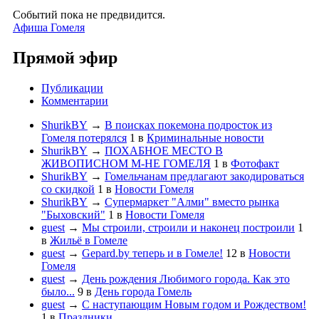
Событий пока не предвидится.
Афиша Гомеля
Прямой эфир
Публикации
Комментарии
ShurikBY
→
В поисках покемона подросток из
Гомеля потерялся
1
в
Криминальные новости
ShurikBY
→
ПОХАБНОЕ МЕСТО В
ЖИВОПИСНОМ М-НЕ ГОМЕЛЯ
1
в
Фотофакт
ShurikBY
→
Гомельчанам предлагают закодироваться
со скидкой
1
в
Новости Гомеля
ShurikBY
→
Супермаркет "Алми" вместо рынка
"Быховский"
1
в
Новости Гомеля
guest
→
Мы строили, строили и наконец построили
1
в
Жильё в Гомеле
guest
→
Gepard.by теперь и в Гомеле!
12
в
Новости
Гомеля
guest
→
День рождения Любимого города. Как это
было...
9
в
День города Гомель
guest
→
С наступающим Новым годом и Рождеством!
1
в
Праздники