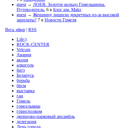
guest
→
ЛОЕВ. Золотое кольцо Гомельщины.
Путеводитель.
6
в
Блог им. Maks
guest
→
Женщину лишили декретных из-за высокой
зарплаты?
7
в
Новости Гомеля
Весь эфир
|
RSS
Life:)
ROCK-CENTER
Velcom
Авария
акция
алкоголь
батэ
Беларусь
борьба
брсм
выставка
гаи
Гомель
гомсельмаш
горисполком
дворцово-парковый ансамбль
делегация
День города