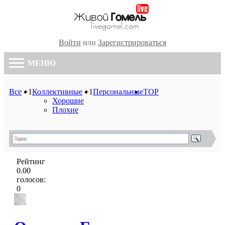
Войти
или
Зарегистрироваться
МЕНЮ
Все
+1
Коллективные
+1
Персональные
TOP
Хорошие
Плохие
Рейтинг
0.00
голосов:
0