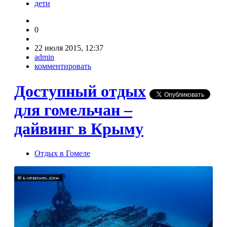
дети
0
22 июля 2015, 12:37
admin
комментировать
Доступный отдых
для гомельчан –
дайвинг в Крыму
Отдых в Гомеле