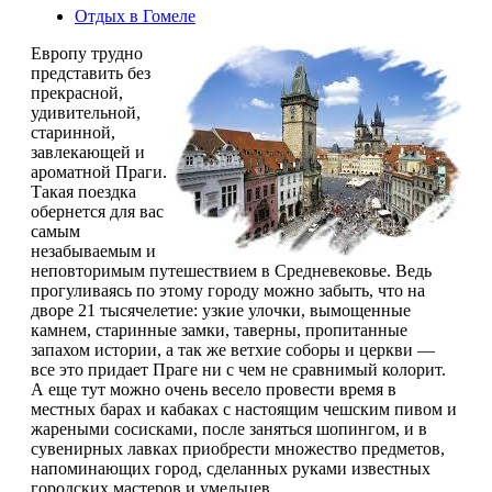
Отдых в Гомеле
Европу трудно
представить без
прекрасной,
удивительной,
старинной,
завлекающей и
ароматной Праги.
Такая поездка
обернется для вас
самым
незабываемым и
неповторимым путешествием в Средневековье. Ведь
прогуливаясь по этому городу можно забыть, что на
дворе 21 тысячелетие: узкие улочки, вымощенные
камнем, старинные замки, таверны, пропитанные
запахом истории, а так же ветхие соборы и церкви —
все это придает Праге ни с чем не сравнимый колорит.
А еще тут можно очень весело провести время в
местных барах и кабаках с настоящим чешским пивом и
жареными сосисками, после заняться шопингом, и в
сувенирных лавках приобрести множество предметов,
напоминающих город, сделанных руками известных
городских мастеров и умельцев.