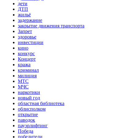
дети
ДТП
жильё
задержание
закрытие движения транспорта
Запрет
здоровье
инвестиции
кино
конкурс
Концерт
кража
криминал
милиция
МТС
МЧС
наркотики
новый год
областная библиотека
облисполком
открытие
паводок
пауэрлифтинг
Победа
победители