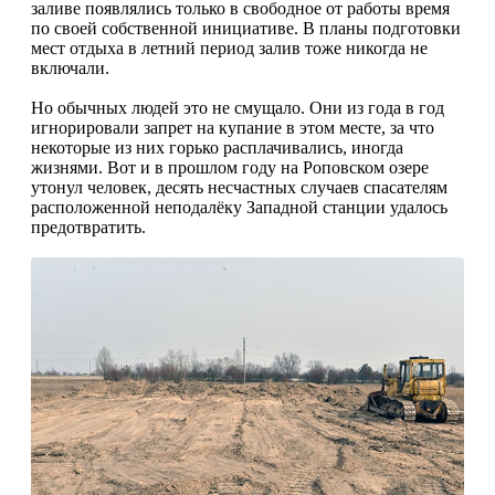
заливе появлялись только в свободное от работы время
по сво­ей собственной инициативе. В пла­ны подготовки
мест отдыха в лет­ний период залив тоже никогда не
включали.
Но обычных людей это не смуща­ло. Они из года в год
игнорирова­ли запрет на купание в этом месте, за что
некоторые из них горько рас­плачивались, иногда
жизнями. Вот и в прошлом году на Роповском озере
утонул человек, десять несчастных случаев спасателям
расположенной неподалёку Западной станции уда­лось
предотвратить.