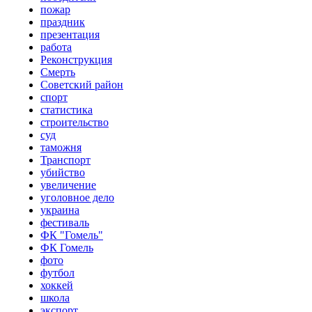
пожар
праздник
презентация
работа
Реконструкция
Смерть
Советский район
спорт
статистика
строительство
суд
таможня
Транспорт
убийство
увеличение
уголовное дело
украина
фестиваль
ФК "Гомель"
ФК Гомель
фото
футбол
хоккей
школа
экспорт