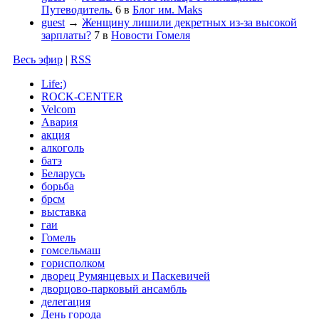
Путеводитель.
6
в
Блог им. Maks
guest
→
Женщину лишили декретных из-за высокой
зарплаты?
7
в
Новости Гомеля
Весь эфир
|
RSS
Life:)
ROCK-CENTER
Velcom
Авария
акция
алкоголь
батэ
Беларусь
борьба
брсм
выставка
гаи
Гомель
гомсельмаш
горисполком
дворец Румянцевых и Паскевичей
дворцово-парковый ансамбль
делегация
День города