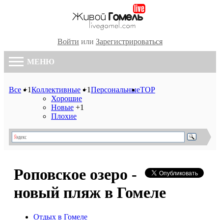
Войти
или
Зарегистрироваться
МЕНЮ
Все
+1
Коллективные
+1
Персональные
TOP
Хорошие
Новые
+1
Плохие
Роповское озеро -
новый пляж в Гомеле
Отдых в Гомеле