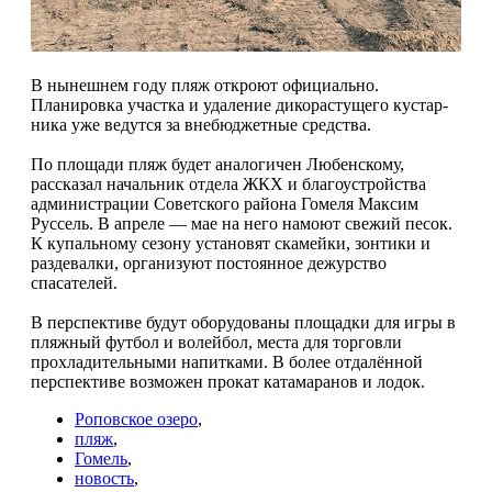
В нынешнем году пляж откроют официально.
Планировка участка и удаление дикорастущего кустар­
ника уже ведутся за внебюджетные средства.
По площади пляж будет аналоги­чен Любенскому,
рассказал началь­ник отдела ЖКХ и благоустройства
администрации Советского района Гомеля Максим
Руссель. В апреле — мае на него намоют свежий песок.
К купальному сезону установят скамей­ки, зонтики и
раздевалки, организу­ют постоянное дежурство
спасателей.
В перспективе будут оборудованы площадки для игры в
пляжный фут­бол и волейбол, места для торгов­ли
прохладительными напитками. В более отдалённой
перспективе воз­можен прокат катамаранов и лодок.
Роповское озеро
,
пляж
,
Гомель
,
новость
,