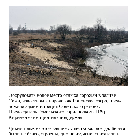
Оборудовать новое место отдыха горожан в заливе
Сожа, известном в народе как Роповское озеро, пред­
ложила администрация Советского района.
Председатель Гомельского горисполкома Пётр
Кириченко ини­циативу поддержал.
Дикий пляж на этом заливе суще­ствовал всегда. Берега
были не бла­гоустроены, дно не изучено, спаса­тели на