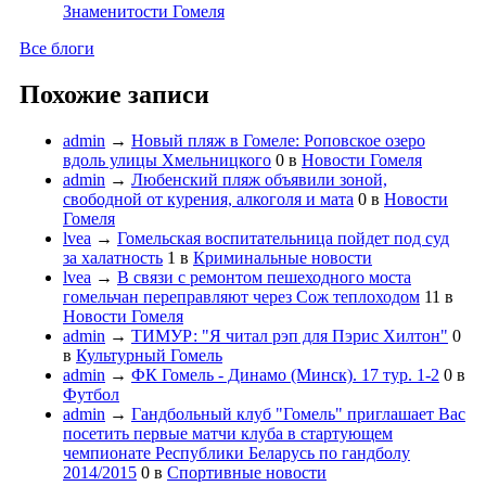
Знаменитости Гомеля
Все блоги
Похожие записи
admin
→
Новый пляж в Гомеле: Роповское озеро
вдоль улицы Хмельниц­кого
0
в
Новости Гомеля
admin
→
Любенский пляж объявили зоной,
свободной от курения, алкоголя и мата
0
в
Новости
Гомеля
lvea
→
Гомельская воспитательница пойдет под суд
за халатность
1
в
Криминальные новости
lvea
→
В связи с ремонтом пешеходного моста
гомельчан переправляют через Сож теплоходом
11
в
Новости Гомеля
admin
→
ТИМУР: "Я читал рэп для Пэрис Хилтон"
0
в
Культурный Гомель
admin
→
ФК Гомель - Динамо (Минск). 17 тур. 1-2
0
в
Футбол
admin
→
Гандбольный клуб "Гомель" приглашает Вас
посетить первые матчи клуба в стартующем
чемпионате Республики Беларусь по гандболу
2014/2015
0
в
Спортивные новости