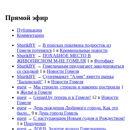
Прямой эфир
Публикации
Комментарии
ShurikBY
→
В поисках покемона подросток из
Гомеля потерялся
1
в
Криминальные новости
ShurikBY
→
ПОХАБНОЕ МЕСТО В
ЖИВОПИСНОМ М-НЕ ГОМЕЛЯ
1
в
Фотофакт
ShurikBY
→
Гомельчанам предлагают закодироваться
со скидкой
1
в
Новости Гомеля
ShurikBY
→
Супермаркет "Алми" вместо рынка
"Быховский"
1
в
Новости Гомеля
guest
→
Мы строили, строили и наконец построили
1
в
Жильё в Гомеле
guest
→
Gepard.by теперь и в Гомеле!
12
в
Новости
Гомеля
guest
→
День рождения Любимого города. Как это
было...
9
в
День города Гомель
guest
→
С наступающим Новым годом и Рождеством!
1
в
Праздники
guest
→
ЛОЕВ. Золотое кольцо Гомельщины.