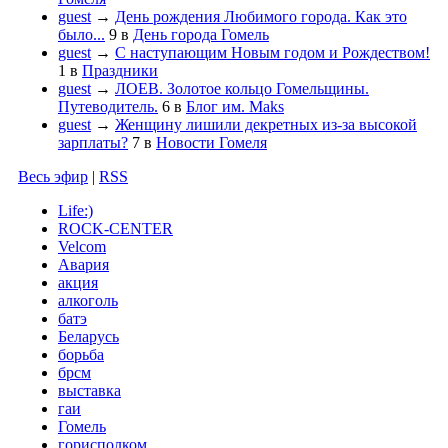
guest
→
День рождения Любимого города. Как это
было...
9
в
День города Гомель
guest
→
С наступающим Новым годом и Рождеством!
1
в
Праздники
guest
→
ЛОЕВ. Золотое кольцо Гомельщины.
Путеводитель.
6
в
Блог им. Maks
guest
→
Женщину лишили декретных из-за высокой
зарплаты?
7
в
Новости Гомеля
Весь эфир
|
RSS
Life:)
ROCK-CENTER
Velcom
Авария
акция
алкоголь
батэ
Беларусь
борьба
брсм
выставка
гаи
Гомель
горисполком