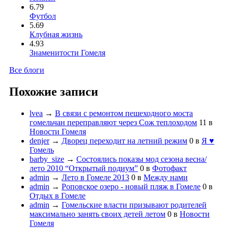
6.79
Футбол
5.69
Клубная жизнь
4.93
Знаменитости Гомеля
Все блоги
Похожие записи
lvea
→
В связи с ремонтом пешеходного моста
гомельчан переправляют через Сож теплоходом
11
в
Новости Гомеля
denjer
→
Дворец переходит на летний режим
0
в
Я ♥
Гомель
barby_size
→
Состоялись показы мод сезона весна/
лето 2010 “Открытый подиум”
0
в
Фотофакт
admin
→
Лето в Гомеле 2013
0
в
Между нами
admin
→
Роповское озеро - новый пляж в Гомеле
0
в
Отдых в Гомеле
admin
→
Гомельские власти призывают родителей
максимально занять своих детей летом
0
в
Новости
Гомеля