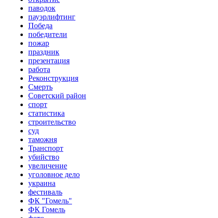
паводок
пауэрлифтинг
Победа
победители
пожар
праздник
презентация
работа
Реконструкция
Смерть
Советский район
спорт
статистика
строительство
суд
таможня
Транспорт
убийство
увеличение
уголовное дело
украина
фестиваль
ФК "Гомель"
ФК Гомель