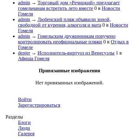
admin
→
Торговый дом «Речицкий» предлагает
гомельчанам встретить лето вместе
0
в
Новости
Гомеля
admin
→
Любенский пляж объявили зоной,
свободной от курения, алкоголя и мата
0
в
Новости
Гомеля
admin
→
Гомельским дружинникам поручено
контролировать неофициальные пляжи
0
в
Отдых в
Гомеле
denjer
→
Исполнитель-виртуоз из Венесуэлы
1
в
Афиша Гомеля
Привязанные изображения
Нет привязанных изображений.
Войти
Зарегистрироваться
Разделы
Блоги
Люди
Галерея