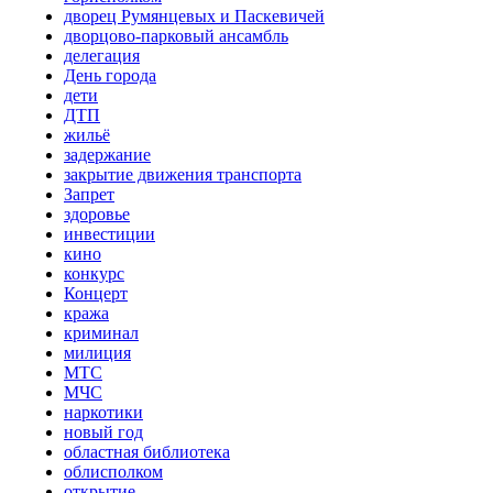
дворец Румянцевых и Паскевичей
дворцово-парковый ансамбль
делегация
День города
дети
ДТП
жильё
задержание
закрытие движения транспорта
Запрет
здоровье
инвестиции
кино
конкурс
Концерт
кража
криминал
милиция
МТС
МЧС
наркотики
новый год
областная библиотека
облисполком
открытие