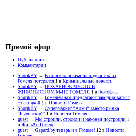
Прямой эфир
Публикации
Комментарии
ShurikBY
→
В поисках покемона подросток из
Гомеля потерялся
1
в
Криминальные новости
ShurikBY
→
ПОХАБНОЕ МЕСТО В
ЖИВОПИСНОМ М-НЕ ГОМЕЛЯ
1
в
Фотофакт
ShurikBY
→
Гомельчанам предлагают закодироваться
со скидкой
1
в
Новости Гомеля
ShurikBY
→
Супермаркет "Алми" вместо рынка
"Быховский"
1
в
Новости Гомеля
guest
→
Мы строили, строили и наконец построили
1
в
Жильё в Гомеле
guest
→
Gepard.by теперь и в Гомеле!
12
в
Новости
Гомеля