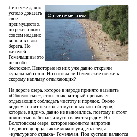
Лето уже давно
успело доказать
свое
преимущество,
но реки только
совсем недавно
вошли в свои
берега. Но
жителей
Гомельщины это
не особо
беспокоит. Некоторые из них уже давно открыли
купальный сезон. Но готовы ли Гомельские пляжи к
скорому наплыву отдыхающих?
На дороге озера, которое в народе принято называть
«Обкомовское», стоит знак, который призывает
отдыхающих соблюдать чистоту и порядок. Около
водоема стоит не-сколько мусорных контейнеров,
которые, видимо, давно не вывозились, поэтому и стоят
полностью набитые, а мусор валяется рядом. На
Волотовском озере, которое находится напротив
Ледового дворца, также можно увидеть следы
«культурного отдыха» Гомельчан. Под кустами валяются