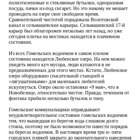
полиэтиленовые и стеклянные бутылки, одноразовая
посуда, пачки из-под сигарет. Но это никому не мешает
проводить на озере свое свободное время.
Сравнительной чистотой порадовали Волотовской
канал и сельмашевские карьеры. Сельмашевский 17-й
карьер был облагорожен несколько лет назад, но уже
сегодня плитка на мостиках находится в плачевном
состоянии.
Из всех Гомельских водоемом в самом плохом
состоянии находится Любенское озеро. На нем можно
увидеть много куч мусора, люди купаются в не
предназначенных для этого местах. Кстати, Любенское
озеро оборудовано спасательной станцией и
«лягушатниками» для маленьких любителей
искупнуться. Озеро около остановки «9 мая», что в
Новобелице, относительно чистое. Правда, течением от
фонтана прибило несколько бутылок и тину.
Гомельские коммунальщики оправдывают
неудовлетворительное состояние гомельских водоемов
тем, что вышедшая из берегов вода слишком долго
стояла, поэтому не было возможности навести порядок
на берегах водоемов. В настоящее время три и- пяти
городских пляжей закрыто до окончательного наведения