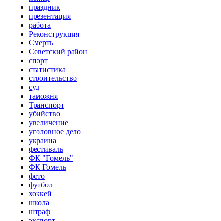
праздник
презентация
работа
Реконструкция
Смерть
Советский район
спорт
статистика
строительство
суд
таможня
Транспорт
убийство
увеличение
уголовное дело
украина
фестиваль
ФК "Гомель"
ФК Гомель
фото
футбол
хоккей
школа
штраф
экспорт