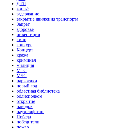
ДТП
жильё
задержание
закрытие движения транспорта
Запрет
здоровье
инвестиции
кино
конкурс
Концерт
кража
криминал
милиция
МТС
МЧС
наркотики
новый год
областная библиотека
облисполком
открытие
паводок
пауэрлифтинг
Победа
победители
пожар