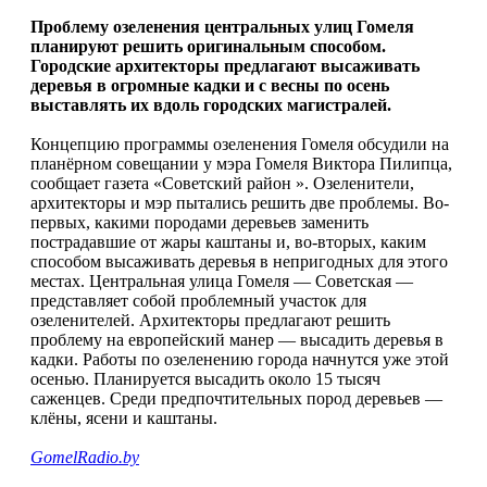
Проблему озеленения центральных улиц Гомеля
планируют решить оригинальным способом.
Городские архитекторы предлагают высаживать
деревья в огромные кадки и с весны по осень
выставлять их вдоль городских магистралей.
Концепцию программы озеленения Гомеля обсудили на
планёрном совещании у мэра Гомеля Виктора Пилипца,
сообщает газета «Советский район ». Озеленители,
архитекторы и мэр пытались решить две проблемы. Во-
первых, какими породами деревьев заменить
пострадавшие от жары каштаны и, во-вторых, каким
способом высаживать деревья в непригодных для этого
местах. Центральная улица Гомеля — Советская —
представляет собой проблемный участок для
озеленителей. Архитекторы предлагают решить
проблему на европейский манер — высадить деревья в
кадки. Работы по озеленению города начнутся уже этой
осенью. Планируется высадить около 15 тысяч
саженцев. Среди предпочтительных пород деревьев —
клёны, ясени и каштаны.
GomelRadio.by