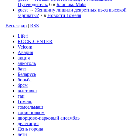
Путеводитель.
6
в
Блог им. Maks
guest
→
Женщину лишили декретных из-за высокой
зарплаты?
7
в
Новости Гомеля
Весь эфир
|
RSS
Life:)
ROCK-CENTER
Velcom
Авария
акция
алкоголь
батэ
Беларусь
борьба
брсм
выставка
гаи
Гомель
гомсельмаш
горисполком
дворцово-парковый ансамбль
делегация
День города
дети