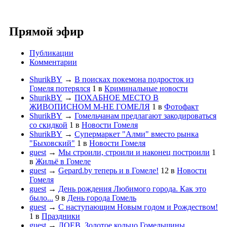
Прямой эфир
Публикации
Комментарии
ShurikBY
→
В поисках покемона подросток из
Гомеля потерялся
1
в
Криминальные новости
ShurikBY
→
ПОХАБНОЕ МЕСТО В
ЖИВОПИСНОМ М-НЕ ГОМЕЛЯ
1
в
Фотофакт
ShurikBY
→
Гомельчанам предлагают закодироваться
со скидкой
1
в
Новости Гомеля
ShurikBY
→
Супермаркет "Алми" вместо рынка
"Быховский"
1
в
Новости Гомеля
guest
→
Мы строили, строили и наконец построили
1
в
Жильё в Гомеле
guest
→
Gepard.by теперь и в Гомеле!
12
в
Новости
Гомеля
guest
→
День рождения Любимого города. Как это
было...
9
в
День города Гомель
guest
→
С наступающим Новым годом и Рождеством!
1
в
Праздники
guest
→
ЛОЕВ. Золотое кольцо Гомельщины.