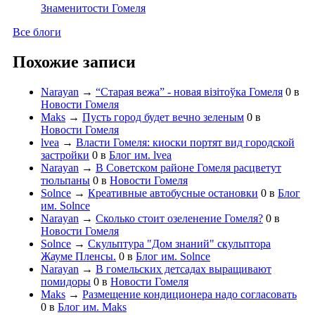
Знаменитости Гомеля
Все блоги
Похожие записи
Narayan
→
“Старая вежа” - новая візітоўка Гомеля
0
в
Новости Гомеля
Maks
→
Пусть город будет вечно зеленым
0
в
Новости Гомеля
lvea
→
Власти Гомеля: киоски портят вид городской
застройки
0
в
Блог им. lvea
Narayan
→
В Советском районе Гомеля расцветут
тюльпаны
0
в
Новости Гомеля
Solnce
→
Креативные автобусные остановки
0
в
Блог
им. Solnce
Narayan
→
Сколько стоит озеленение Гомеля?
0
в
Новости Гомеля
Solnce
→
Скульптура "Дом знаний" скульптора
Жауме Пленсы.
0
в
Блог им. Solnce
Narayan
→
В гомельских детсадах выращивают
помидоры
0
в
Новости Гомеля
Maks
→
Размещение кондиционера надо согласовать
0
в
Блог им. Maks