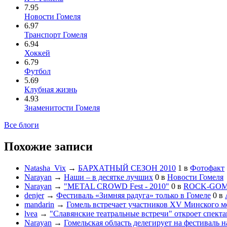
7.95
Новости Гомеля
6.97
Транспорт Гомеля
6.94
Хоккей
6.79
Футбол
5.69
Клубная жизнь
4.93
Знаменитости Гомеля
Все блоги
Похожие записи
Natasha_Vix
→
БАРХАТНЫЙ СЕЗОН 2010
1
в
Фотофакт
Narayan
→
Наши – в десятке лучших
0
в
Новости Гомеля
Narayan
→
"METAL CROWD Fest - 2010"
0
в
ROCK-GO
denjer
→
Фестиваль «Зимняя радуга» только в Гомеле
0
в
mandarin
→
Гомель встречает участников XV Минского м
lvea
→
"Славянские театральные встречи" откроет спекта
Narayan
→
Гомельская область делегирует на фестиваль 