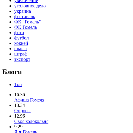
увеличение
уголовное дело
украина
фестиваль
ФК "Гомель"
ФК Гомель
фото
футбол
хоккей
школа
штраф
экспорт
Блоги
Топ
16.36
Афиша Гомеля
13.34
Опросы
12.96
Своя колокольня
9.29
Я ♥ Гомель