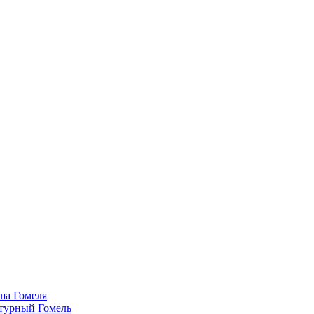
а Гомеля
турный Гомель