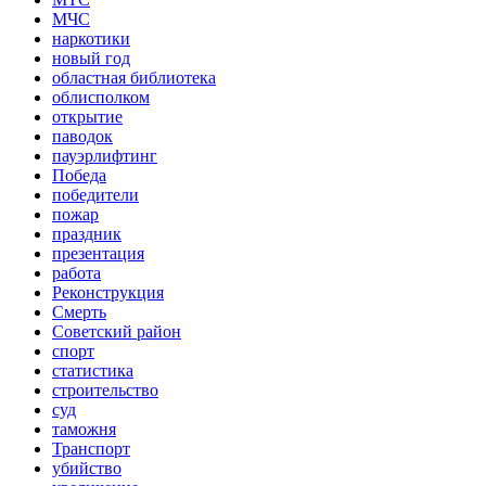
МЧС
наркотики
новый год
областная библиотека
облисполком
открытие
паводок
пауэрлифтинг
Победа
победители
пожар
праздник
презентация
работа
Реконструкция
Смерть
Советский район
спорт
статистика
строительство
суд
таможня
Транспорт
убийство