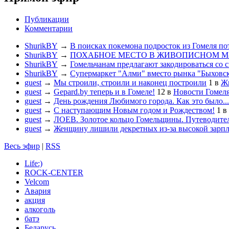
Публикации
Комментарии
ShurikBY
→
В поисках покемона подросток из Гомеля по
ShurikBY
→
ПОХАБНОЕ МЕСТО В ЖИВОПИСНОМ М
ShurikBY
→
Гомельчанам предлагают закодироваться со 
ShurikBY
→
Супермаркет "Алми" вместо рынка "Быховс
guest
→
Мы строили, строили и наконец построили
1
в
Жи
guest
→
Gepard.by теперь и в Гомеле!
12
в
Новости Гомел
guest
→
День рождения Любимого города. Как это было...
guest
→
С наступающим Новым годом и Рождеством!
1
в
guest
→
ЛОЕВ. Золотое кольцо Гомельщины. Путеводител
guest
→
Женщину лишили декретных из-за высокой зарп
Весь эфир
|
RSS
Life:)
ROCK-CENTER
Velcom
Авария
акция
алкоголь
батэ
Беларусь