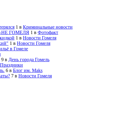
терялся
1
в
Криминальные новости
-НЕ ГОМЕЛЯ
1
в
Фотофакт
скидкой
1
в
Новости Гомеля
кий"
1
в
Новости Гомеля
льё в Гомеле
я
9
в
День города Гомель
Праздники
ь.
6
в
Блог им. Maks
латы?
7
в
Новости Гомеля