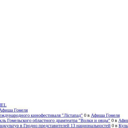
MEL
Афиша Гомеля
еждународного кинофестиваля "Лiстапад"
0
в
Афиша Гомеля
кль Гомельского областного драмтеатра "Волки и овцы"
0
в
Афиш
нацкультур в Гродно представителей 13 национальностей
0
в
Куль