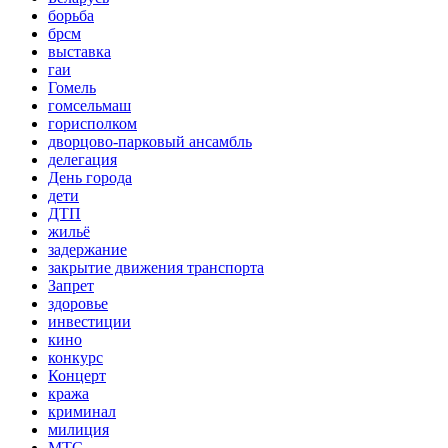
борьба
брсм
выставка
гаи
Гомель
гомсельмаш
горисполком
дворцово-парковый ансамбль
делегация
День города
дети
ДТП
жильё
задержание
закрытие движения транспорта
Запрет
здоровье
инвестиции
кино
конкурс
Концерт
кража
криминал
милиция
МТС