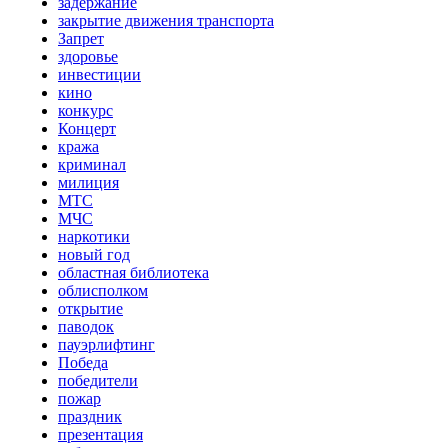
задержание
закрытие движения транспорта
Запрет
здоровье
инвестиции
кино
конкурс
Концерт
кража
криминал
милиция
МТС
МЧС
наркотики
новый год
областная библиотека
облисполком
открытие
паводок
пауэрлифтинг
Победа
победители
пожар
праздник
презентация