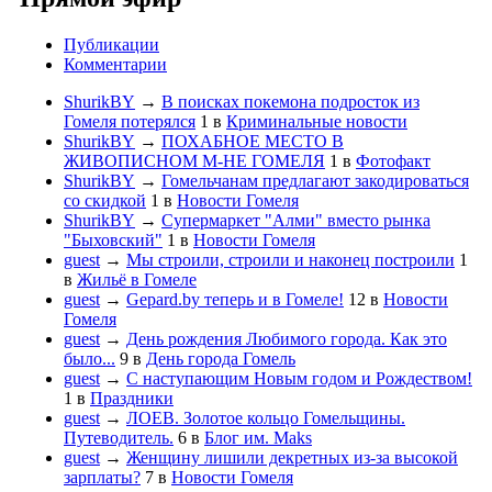
Публикации
Комментарии
ShurikBY
→
В поисках покемона подросток из
Гомеля потерялся
1
в
Криминальные новости
ShurikBY
→
ПОХАБНОЕ МЕСТО В
ЖИВОПИСНОМ М-НЕ ГОМЕЛЯ
1
в
Фотофакт
ShurikBY
→
Гомельчанам предлагают закодироваться
со скидкой
1
в
Новости Гомеля
ShurikBY
→
Супермаркет "Алми" вместо рынка
"Быховский"
1
в
Новости Гомеля
guest
→
Мы строили, строили и наконец построили
1
в
Жильё в Гомеле
guest
→
Gepard.by теперь и в Гомеле!
12
в
Новости
Гомеля
guest
→
День рождения Любимого города. Как это
было...
9
в
День города Гомель
guest
→
С наступающим Новым годом и Рождеством!
1
в
Праздники
guest
→
ЛОЕВ. Золотое кольцо Гомельщины.
Путеводитель.
6
в
Блог им. Maks
guest
→
Женщину лишили декретных из-за высокой
зарплаты?
7
в
Новости Гомеля