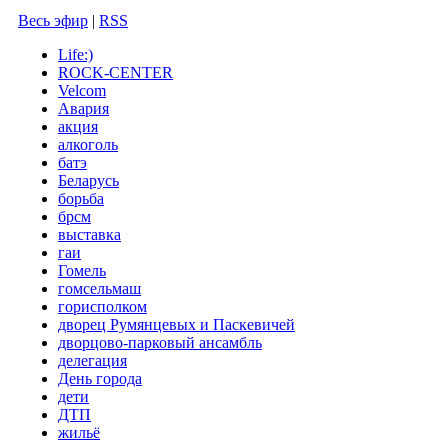
Весь эфир
|
RSS
Life:)
ROCK-CENTER
Velcom
Авария
акция
алкоголь
батэ
Беларусь
борьба
брсм
выставка
гаи
Гомель
гомсельмаш
горисполком
дворец Румянцевых и Паскевичей
дворцово-парковый ансамбль
делегация
День города
дети
ДТП
жильё