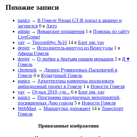
Похожие записи
panics
→
В Гомеле Nissan GT-R попал в аварию и
загорелся
0
в
Авто
admin
→
Январские поощрения
1
в
Помощь по сайту
LiveGomel
vav
→
Троллейбус №16
14
в
Блог им. vav
denjer
→
Исполнитель-виртуоз из Венесуэлы
1
в
Афиша Гомеля
denjer
→
О любви к братьям нашим меньшим
2
в
Я ♥
Гомель
chertenok
→
Дворец Румянцевых-Паскевичей в
Гомеле
0
в
Культурный Гомель
panics
→
Архитекторы намерены реализовать
амбициозный проект в Гомеле
1
в
Новости Гомеля
vav
→
Отдых 2010, где...
6
в
Блог им. vav
panics
→
Программа праздничных мероприятий,
посвященных Дню города
5
в
Новости Гомеля
WebMast
→
Маршрутки дорожают
14
в
Транспорт
Гомеля
Привязанные изображения