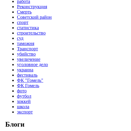
работа
Реконструкция
Смерть
Советский район
спорт
статистика
строительство
суд
таможня
Транспорт
убийство
увеличение
уголовное дело
украина
фестиваль
ФК "Гомель"
ФК Гомель
фото
футбол
хоккей
школа
экспорт
Блоги