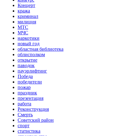
Концерт
кража
криминал
милиция
МТС
МЧС
наркотики
новый год
областная библиотека
облисполком
открытие
паводок
пауэрлифтинг
Победа
победители
пожар
праздник
презентация
работа
Реконструкция
Смерть
Советский район
спорт
статистика