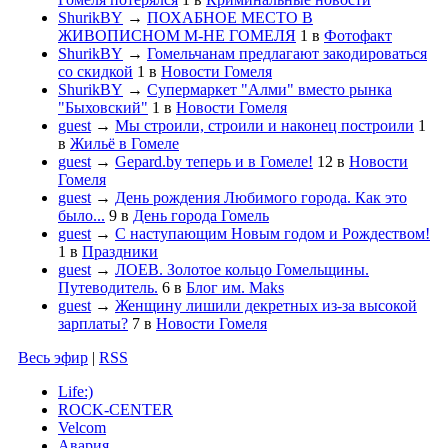
ShurikBY
→
ПОХАБНОЕ МЕСТО В
ЖИВОПИСНОМ М-НЕ ГОМЕЛЯ
1
в
Фотофакт
ShurikBY
→
Гомельчанам предлагают закодироваться
со скидкой
1
в
Новости Гомеля
ShurikBY
→
Супермаркет "Алми" вместо рынка
"Быховский"
1
в
Новости Гомеля
guest
→
Мы строили, строили и наконец построили
1
в
Жильё в Гомеле
guest
→
Gepard.by теперь и в Гомеле!
12
в
Новости
Гомеля
guest
→
День рождения Любимого города. Как это
было...
9
в
День города Гомель
guest
→
С наступающим Новым годом и Рождеством!
1
в
Праздники
guest
→
ЛОЕВ. Золотое кольцо Гомельщины.
Путеводитель.
6
в
Блог им. Maks
guest
→
Женщину лишили декретных из-за высокой
зарплаты?
7
в
Новости Гомеля
Весь эфир
|
RSS
Life:)
ROCK-CENTER
Velcom
Авария