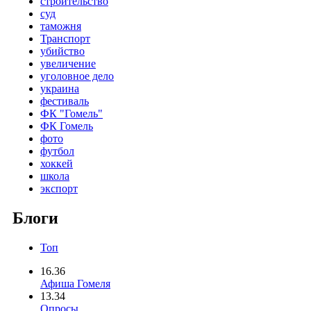
строительство
суд
таможня
Транспорт
убийство
увеличение
уголовное дело
украина
фестиваль
ФК "Гомель"
ФК Гомель
фото
футбол
хоккей
школа
экспорт
Блоги
Топ
16.36
Афиша Гомеля
13.34
Опросы