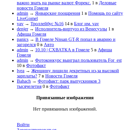
важно знать на рынке валют Форекс.
1
в
Деловые
новости Гомеля
admin
→
Январские поощрения
1
в
Помощь по сайту
LiveGomel
vav
→
Троллейбус №16
14
в
Блог им. vav
denjer
→
Исполнитель-виртуоз из Венесуэлы
1
в
Афиша Гомеля
panics
→
В Гомеле Nissan GT-R попал в аварию и
загорелся
0
в
Авто
admin
→
10.10 | СХВАТКА в Гомеле
5
в
Афиша
Гомеля
admin
→
Фотоконкурс выиграл пользователь For_est
10
в
Фотофакт
lvea
→
Женщину лишили декретных из-за высокой
зарплаты?
7
в
Новости Гомеля
Bahach
→
Фотофакт: парк выпускников 3
тысячелетия
0
в
Фотофакт
Привязанные изображения
Нет привязанных изображений.
Войти
Зарегистрироваться