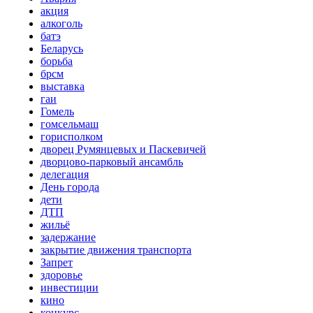
акция
алкоголь
батэ
Беларусь
борьба
брсм
выставка
гаи
Гомель
гомсельмаш
горисполком
дворец Румянцевых и Паскевичей
дворцово-парковый ансамбль
делегация
День города
дети
ДТП
жильё
задержание
закрытие движения транспорта
Запрет
здоровье
инвестиции
кино
конкурс