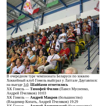
В очередном туре чемпионата Беларуси по хоккею
Хоккейный клуб Гомель выйграл у Латгале Даугавпилс
на выезде
3-0
.
Шайбами отметились
ХК Гомель —
Тимофей Филин
(Павел Мусиенко,
Андрей Пчеляков) 10:03
ХК Гомель —
Андрей Макров
(большинство)
(Владимир Копать, Андрей Пчеляков) 19:29
ХК Гомель —
Андрей Андриевский
(большинство)