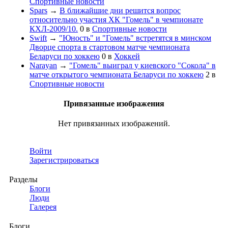
Спортивные новости
Spars
→
В ближайшие дни решится вопрос
относительно участия ХК "Гомель" в чемпионате
КХЛ-2009/10.
0
в
Спортивные новости
Swift
→
"Юность" и "Гомель" встретятся в минском
Дворце спорта в стартовом матче чемпионата
Беларуси по хоккею
0
в
Хоккей
Narayan
→
"Гомель" выиграл у киевского "Сокола" в
матче открытого чемпионата Беларуси по хоккею
2
в
Спортивные новости
Привязанные изображения
Нет привязанных изображений.
Войти
Зарегистрироваться
Разделы
Блоги
Люди
Галерея
Блоги