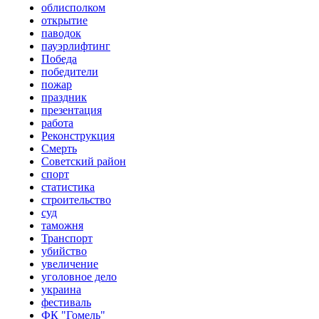
облисполком
открытие
паводок
пауэрлифтинг
Победа
победители
пожар
праздник
презентация
работа
Реконструкция
Смерть
Советский район
спорт
статистика
строительство
суд
таможня
Транспорт
убийство
увеличение
уголовное дело
украина
фестиваль
ФК "Гомель"