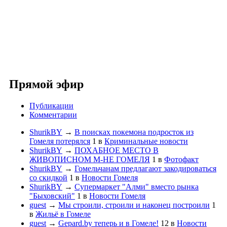
Прямой эфир
Публикации
Комментарии
ShurikBY
→
В поисках покемона подросток из
Гомеля потерялся
1
в
Криминальные новости
ShurikBY
→
ПОХАБНОЕ МЕСТО В
ЖИВОПИСНОМ М-НЕ ГОМЕЛЯ
1
в
Фотофакт
ShurikBY
→
Гомельчанам предлагают закодироваться
со скидкой
1
в
Новости Гомеля
ShurikBY
→
Супермаркет "Алми" вместо рынка
"Быховский"
1
в
Новости Гомеля
guest
→
Мы строили, строили и наконец построили
1
в
Жильё в Гомеле
guest
→
Gepard.by теперь и в Гомеле!
12
в
Новости