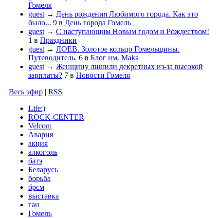
Гомеля
guest
→
День рождения Любимого города. Как это
было...
9
в
День города Гомель
guest
→
С наступающим Новым годом и Рождеством!
1
в
Праздники
guest
→
ЛОЕВ. Золотое кольцо Гомельщины.
Путеводитель.
6
в
Блог им. Maks
guest
→
Женщину лишили декретных из-за высокой
зарплаты?
7
в
Новости Гомеля
Весь эфир
|
RSS
Life:)
ROCK-CENTER
Velcom
Авария
акция
алкоголь
батэ
Беларусь
борьба
брсм
выставка
гаи
Гомель