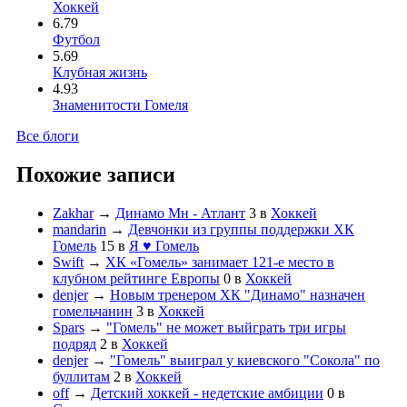
Хоккей
6.79
Футбол
5.69
Клубная жизнь
4.93
Знаменитости Гомеля
Все блоги
Похожие записи
Zakhar
→
Динамо Мн - Атлант
3
в
Хоккей
mandarin
→
Девчонки из группы поддержки ХК
Гомель
15
в
Я ♥ Гомель
Swift
→
ХК «Гомель» занимает 121-е место в
клубном рейтинге Европы
0
в
Хоккей
denjer
→
Новым тренером ХК "Динамо" назначен
гомельчанин
3
в
Хоккей
Spars
→
"Гомель" не может выйграть три игры
подряд
2
в
Хоккей
denjer
→
"Гомель" выиграл у киевского "Сокола" по
буллитам
2
в
Хоккей
off
→
Детский хоккей - недетские амбиции
0
в