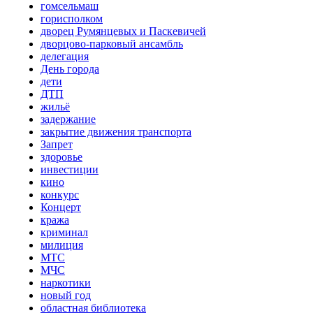
гомсельмаш
горисполком
дворец Румянцевых и Паскевичей
дворцово-парковый ансамбль
делегация
День города
дети
ДТП
жильё
задержание
закрытие движения транспорта
Запрет
здоровье
инвестиции
кино
конкурс
Концерт
кража
криминал
милиция
МТС
МЧС
наркотики
новый год
областная библиотека