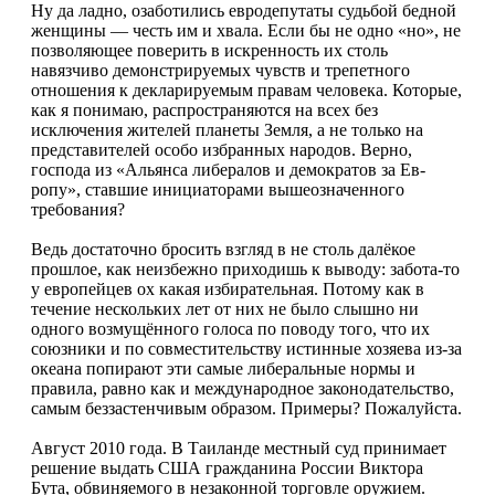
Ну да ладно, озаботились евродепутаты судь­бой бедной
женщины — честь им и хвала. Ес­ли бы не одно «но», не
позволяющее поверить в искренность их столь
навязчиво демонстрируе­мых чувств и трепетного
отношения к деклари­руемым правам человека. Которые,
как я пони­маю, распространяются на всех без
исключения жителей планеты Земля, а не только на
предста­вителей особо избранных народов. Верно,
госпо­да из «Альянса либералов и демократов за Ев­
ропу», ставшие инициаторами вышеозначенно­го
требования?
Ведь достаточно бросить взгляд в не столь да­лёкое
прошлое, как неизбежно приходишь к вы­воду: забота-то
у европейцев ох какая избиратель­ная. Потому как в
течение нескольких лет от них не было слышно ни
одного возмущённого голоса по поводу того, что их
союзники и по совмести­тельству истинные хозяева из-за
океана попира­ют эти самые либеральные нормы и
правила, рав­но как и международное законодательство,
самым беззастенчивым образом. Примеры? Пожалуйста.
Август 2010 года. В Таиланде местный суд при­нимает
решение выдать США гражданина России Виктора
Бута, обвиняемого в незаконной торгов­ле оружием.