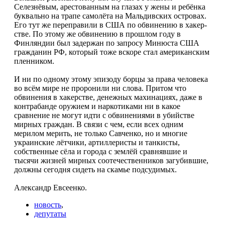
Селезнёвым, аресто­ванным на глазах у жены и ребёнка
буквально на трапе самолёта на Мальдивских островах.
Его тут же переправили в США по обвинению в хакер­
стве. По этому же обвинению в прошлом году в
Финляндии был задержан по запросу Минюста США
гражданин РФ, который тоже вскоре стал американским
пленником.
И ни по одному этому эпизоду борцы за пра­ва человека
во всём мире не проронили ни слова. Притом что
обвинения в хакерстве, денежных ма­хинациях, даже в
контрабанде оружием и нарко­тиками ни в какое
сравнение не могут идти с об­винениями в убийстве
мирных граждан. В связи с чем, если всех одним
мерилом мерить, не толь­ко Савченко, но и многие
украинские лётчики, ар­тиллеристы и танкисты,
собственные сёла и го­рода с землёй сравнявшие и
тысячи жизней мир­ных соотечественников загубившие,
должны се­годня сидеть на скамье подсудимых.
Александр Евсеенко.
новость
,
депутаты