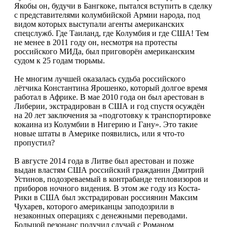
Якобы он, будучи в Бангкоке, пытал­ся вступить в сделку
с представителями колум­бийской Армии народа, под
видом которых вы­ступали агенты американских
спецслужб. Где Та­иланд, где Колумбия и где США! Тем
не менее в 2011 году он, несмотря на протесты
российско­го МИДа, был приговорён американским
судом к 25 годам тюрьмы.
Не многим лучшей оказалась судьба россий­ского
лётчика Константина Ярошенко, который долгое время
работал в Африке. В мае 2010 го­да он был арестован в
Либерии, экстрадирован в США и год спустя осуждён
на 20 лет заключения за «подготовку к транспортировке
кокаина из Ко­лумбии в Нигерию и Гану». Это такие
новые шта­ты в Америке появились, или я что-то
пропустил?
В августе 2014 года в Литве был арестован и позже
выдан властям США российский гражда­нин Дмитрий
Устинов, подозреваемый в контра­банде тепловизоров и
приборов ночного видения. В этом же году из Коста-
Рики в США был экс­традирован россиянин Максим
Чухарев, которого американцы заподозрили в
незаконных операци­ях с денежными переводами.
Большой резонанс получил случай с Романом