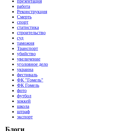
презентация
работа
Реконструкция
Смерть
спорт
статистика
строительство
суд
таможня
Транспорт
убийство
увеличение
уголовное дело
украина
фестиваль
ФК "Гомель"
ФК Гомель
фото
футбол
хоккей
школа
штраф
экспорт
Блоги