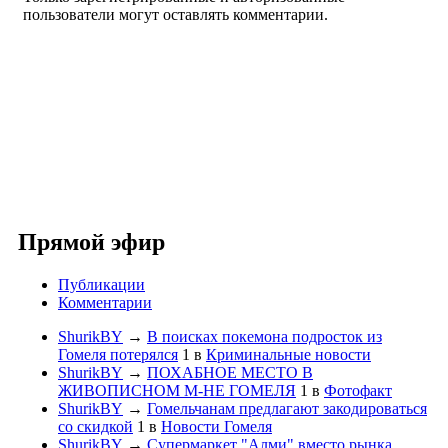
пользователи могут оставлять комментарии.
Прямой эфир
Публикации
Комментарии
ShurikBY
→
В поисках покемона подросток из
Гомеля потерялся
1
в
Криминальные новости
ShurikBY
→
ПОХАБНОЕ МЕСТО В
ЖИВОПИСНОМ М-НЕ ГОМЕЛЯ
1
в
Фотофакт
ShurikBY
→
Гомельчанам предлагают закодироваться
со скидкой
1
в
Новости Гомеля
ShurikBY
→
Супермаркет "Алми" вместо рынка