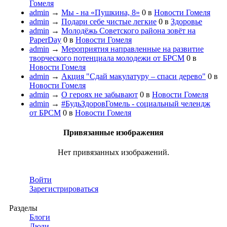
Гомеля
admin
→
Мы - на «Пушкина, 8»
0
в
Новости Гомеля
admin
→
Подари себе чистые легкие
0
в
Здоровье
admin
→
Молодёжь Советского района зовёт на
PaperDay
0
в
Новости Гомеля
admin
→
Мероприятия направленные на развитие
творческого потенциала молодежи от БРСМ
0
в
Новости Гомеля
admin
→
Акция "Сдай макулатуру – спаси дерево"
0
в
Новости Гомеля
admin
→
О героях не забывают
0
в
Новости Гомеля
admin
→
#БудьЗдоровГомель - социальный челендж
от БРСМ
0
в
Новости Гомеля
Привязанные изображения
Нет привязанных изображений.
Войти
Зарегистрироваться
Разделы
Блоги
Люди