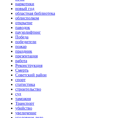
наркотики
новый год
областная библиотека
облисполком
открытие
паводок
пауэрлифтинг
Победа
победители
пожар
праздник
презентация
работа
Реконструкция
Смерть
Советский район
спорт
статистика
строительство
суд
таможня
Транспорт
убийство
увеличение
уголовное дело