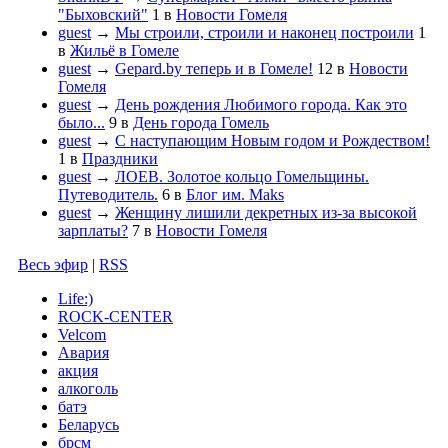
"Быховский"
1
в
Новости Гомеля
guest
→
Мы строили, строили и наконец построили
1
в
Жильё в Гомеле
guest
→
Gepard.by теперь и в Гомеле!
12
в
Новости
Гомеля
guest
→
День рождения Любимого города. Как это
было...
9
в
День города Гомель
guest
→
С наступающим Новым годом и Рождеством!
1
в
Праздники
guest
→
ЛОЕВ. Золотое кольцо Гомельщины.
Путеводитель.
6
в
Блог им. Maks
guest
→
Женщину лишили декретных из-за высокой
зарплаты?
7
в
Новости Гомеля
Весь эфир
|
RSS
Life:)
ROCK-CENTER
Velcom
Авария
акция
алкоголь
батэ
Беларусь
брсм