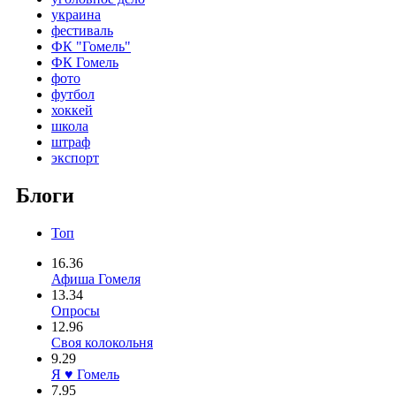
украина
фестиваль
ФК "Гомель"
ФК Гомель
фото
футбол
хоккей
школа
штраф
экспорт
Блоги
Топ
16.36
Афиша Гомеля
13.34
Опросы
12.96
Своя колокольня
9.29
Я ♥ Гомель
7.95