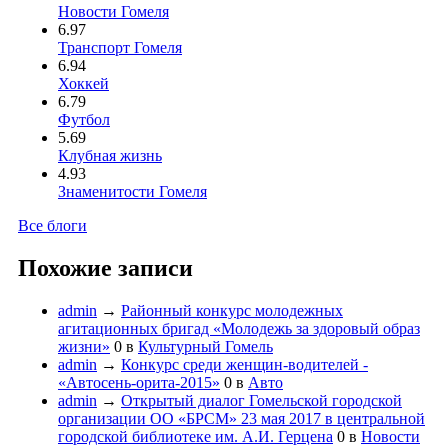
Новости Гомеля
6.97
Транспорт Гомеля
6.94
Хоккей
6.79
Футбол
5.69
Клубная жизнь
4.93
Знаменитости Гомеля
Все блоги
Похожие записи
admin
→
Районный конкурс молодежных
агитационных бригад «Молодежь за здоровый образ
жизни»
0
в
Культурный Гомель
admin
→
Конкурс среди женщин-водителей -
«Автосень-орита-2015»
0
в
Авто
admin
→
Открытый диалог Гомельской городской
организации ОО «БРСМ» 23 мая 2017 в центральной
городской библиотеке им. А.И. Герцена
0
в
Новости