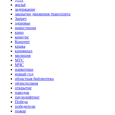
ДТП
жильё
задержание
закрытие движения транспорта
Запрет
здоровье
инвестиции
кино
конкурс
Концерт
кража
криминал
милиция
МТС
МЧС
наркотики
новый год
областная библиотека
облисполком
открытие
паводок
пауэрлифтинг
Победа
победители
пожар