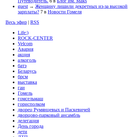
Путеводитель.
6
в
Блог им. Maks
guest
→
Женщину лишили декретных из-за высокой
зарплаты?
7
в
Новости Гомеля
Весь эфир
|
RSS
Life:)
ROCK-CENTER
Velcom
Авария
акция
алкоголь
батэ
Беларусь
брсм
выставка
гаи
Гомель
гомсельмаш
горисполком
дворец Румянцевых и Паскевичей
дворцово-парковый ансамбль
делегация
День города
дети