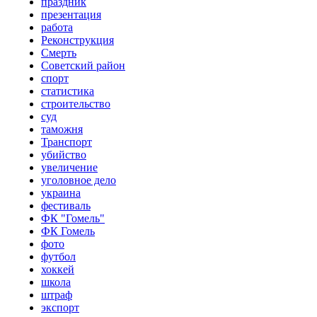
праздник
презентация
работа
Реконструкция
Смерть
Советский район
спорт
статистика
строительство
суд
таможня
Транспорт
убийство
увеличение
уголовное дело
украина
фестиваль
ФК "Гомель"
ФК Гомель
фото
футбол
хоккей
школа
штраф
экспорт