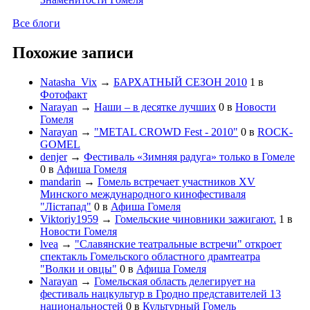
Все блоги
Похожие записи
Natasha_Vix
→
БАРХАТНЫЙ СЕЗОН 2010
1
в
Фотофакт
Narayan
→
Наши – в десятке лучших
0
в
Новости
Гомеля
Narayan
→
"METAL CROWD Fest - 2010"
0
в
ROCK-
GOMEL
denjer
→
Фестиваль «Зимняя радуга» только в Гомеле
0
в
Афиша Гомеля
mandarin
→
Гомель встречает участников XV
Минского международного кинофестиваля
"Лiстапад"
0
в
Афиша Гомеля
Viktoriy1959
→
Гомельские чиновники зажигают.
1
в
Новости Гомеля
lvea
→
"Славянские театральные встречи" откроет
спектакль Гомельского областного драмтеатра
"Волки и овцы"
0
в
Афиша Гомеля
Narayan
→
Гомельская область делегирует на
фестиваль нацкультур в Гродно представителей 13
национальностей
0
в
Культурный Гомель