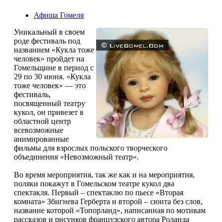
Афиша Гомеля
Уникальный в своем
роде фестиваль под
названием «Кукла тоже
человек» пройдет на
Гомельщине в период с
29 по 30 июня. «Кукла
тоже человек» — это
фестиваль,
посвященный театру
кукол, он привезет в
областной центр
всевозможные
анимированные
фильмы для взрослых польского творческого
объединения «Невозможный театр».
Во время мероприятия, так же как и на мероприятия,
поляки покажут в Гомельском театре кукол два
спектакля. Первый – спектаклю по пьесе «Вторая
комната» Збигнева Герберта и второй – сюита без слов,
название которой «Топорланд», написанная по мотивам
рассказов и рисунков французского автора Роланда