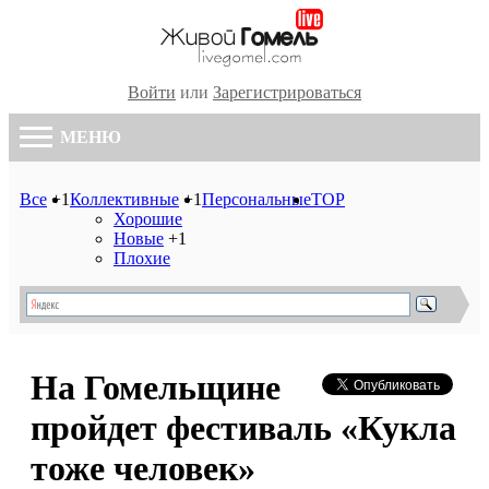
Войти
или
Зарегистрироваться
МЕНЮ
Все
+1
Коллективные
+1
Персональные
TOP
Хорошие
Новые
+1
Плохие
На Гомельщине
пройдет фестиваль «Кукла
тоже человек»