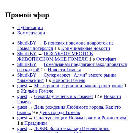
Прямой эфир
Публикации
Комментарии
ShurikBY
→
В поисках покемона подросток из
Гомеля потерялся
1
в
Криминальные новости
ShurikBY
→
ПОХАБНОЕ МЕСТО В
ЖИВОПИСНОМ М-НЕ ГОМЕЛЯ
1
в
Фотофакт
ShurikBY
→
Гомельчанам предлагают закодироваться
со скидкой
1
в
Новости Гомеля
ShurikBY
→
Супермаркет "Алми" вместо рынка
"Быховский"
1
в
Новости Гомеля
guest
→
Мы строили, строили и наконец построили
1
в
Жильё в Гомеле
guest
→
Gepard.by теперь и в Гомеле!
12
в
Новости
Гомеля
guest
→
День рождения Любимого города. Как это
было...
9
в
День города Гомель
guest
→
С наступающим Новым годом и Рождеством!
1
в
Праздники
guest
→
ЛОЕВ. Золотое кольцо Гомельщины.