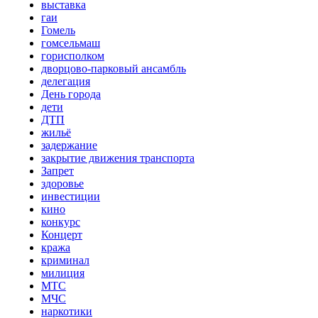
выставка
гаи
Гомель
гомсельмаш
горисполком
дворцово-парковый ансамбль
делегация
День города
дети
ДТП
жильё
задержание
закрытие движения транспорта
Запрет
здоровье
инвестиции
кино
конкурс
Концерт
кража
криминал
милиция
МТС
МЧС
наркотики