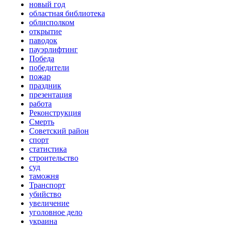
новый год
областная библиотека
облисполком
открытие
паводок
пауэрлифтинг
Победа
победители
пожар
праздник
презентация
работа
Реконструкция
Смерть
Советский район
спорт
статистика
строительство
суд
таможня
Транспорт
убийство
увеличение
уголовное дело
украина