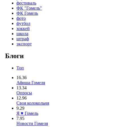
фестиваль
ФК "Гомель"
ФК Гомель
фото
футбол
хоккей
школа
штраф
экспорт
Блоги
Топ
16.36
Афиша Гомеля
13.34
Опросы
12.96
Своя колокольня
9.29
Я ♥ Гомель
7.95
Новости Гомеля