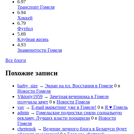
6.97
Транспорт Гомеля
6.94
Хоккей
6.79
Футбол
5.69
Клубная жизнь
4.93
Знаменитости Гомеля
Все блоги
Похожие записи
barby_size
→
Экран на пл. Восстания в Гомеле
0
в
Новости Гомеля
Viktoriy1959
→
Зачетная вечеринка в Гомеле
получила зачет
0
в
Новости Гомеля
vav
→
E-mail маркетинг уже в Гомеле!
0
в
Я ♥ Гомель
admin
→
Гомельские подростки сняли социальную
рекламу. Лучших власти поощрили
0
в
Новости
Гомеля
chertenok
→
Ведение личного блога в Беларуси будет