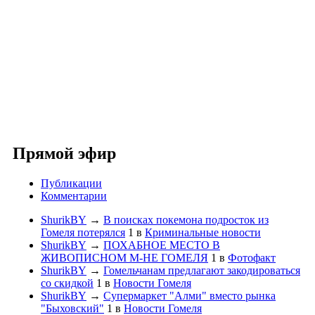
Прямой эфир
Публикации
Комментарии
ShurikBY
→
В поисках покемона подросток из
Гомеля потерялся
1
в
Криминальные новости
ShurikBY
→
ПОХАБНОЕ МЕСТО В
ЖИВОПИСНОМ М-НЕ ГОМЕЛЯ
1
в
Фотофакт
ShurikBY
→
Гомельчанам предлагают закодироваться
со скидкой
1
в
Новости Гомеля
ShurikBY
→
Супермаркет "Алми" вместо рынка
"Быховский"
1
в
Новости Гомеля