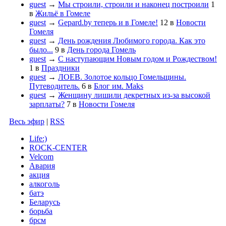
guest
→
Мы строили, строили и наконец построили
1
в
Жильё в Гомеле
guest
→
Gepard.by теперь и в Гомеле!
12
в
Новости
Гомеля
guest
→
День рождения Любимого города. Как это
было...
9
в
День города Гомель
guest
→
С наступающим Новым годом и Рождеством!
1
в
Праздники
guest
→
ЛОЕВ. Золотое кольцо Гомельщины.
Путеводитель.
6
в
Блог им. Maks
guest
→
Женщину лишили декретных из-за высокой
зарплаты?
7
в
Новости Гомеля
Весь эфир
|
RSS
Life:)
ROCK-CENTER
Velcom
Авария
акция
алкоголь
батэ
Беларусь
борьба
брсм