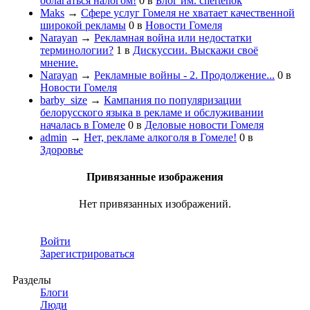
облагаться налогом!
0
в
Блог им. chertenok
Maks
→
Сфере услуг Гомеля не хватает качественной
широкой рекламы
0
в
Новости Гомеля
Narayan
→
Рекламная война или недостатки
терминологии?
1
в
Дискуссии. Выскажи своё
мнение.
Narayan
→
Рекламные войны - 2. Продолжение...
0
в
Новости Гомеля
barby_size
→
Кампания по популяризации
белорусского языка в рекламе и обслуживании
началась в Гомеле
0
в
Деловые новости Гомеля
admin
→
Нет, рекламе алкоголя в Гомеле!
0
в
Здоровье
Привязанные изображения
Нет привязанных изображений.
Войти
Зарегистрироваться
Разделы
Блоги
Люди