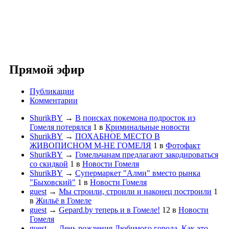
Прямой эфир
Публикации
Комментарии
ShurikBY
→
В поисках покемона подросток из
Гомеля потерялся
1
в
Криминальные новости
ShurikBY
→
ПОХАБНОЕ МЕСТО В
ЖИВОПИСНОМ М-НЕ ГОМЕЛЯ
1
в
Фотофакт
ShurikBY
→
Гомельчанам предлагают закодироваться
со скидкой
1
в
Новости Гомеля
ShurikBY
→
Супермаркет "Алми" вместо рынка
"Быховский"
1
в
Новости Гомеля
guest
→
Мы строили, строили и наконец построили
1
в
Жильё в Гомеле
guest
→
Gepard.by теперь и в Гомеле!
12
в
Новости
Гомеля
guest
→
День рождения Любимого города. Как это