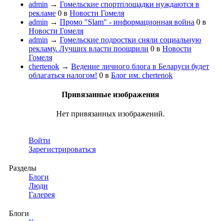
admin
→
Гомельские спортплощадки нуждаются в
рекламе
0
в
Новости Гомеля
admin
→
Промо "Slam" - информационная война
0
в
Новости Гомеля
admin
→
Гомельские подростки сняли социальную
рекламу. Лучших власти поощрили
0
в
Новости
Гомеля
chertenok
→
Ведение личного блога в Беларуси будет
облагаться налогом!
0
в
Блог им. chertenok
Привязанные изображения
Нет привязанных изображений.
Войти
Зарегистрироваться
Разделы
Блоги
Люди
Галерея
Блоги