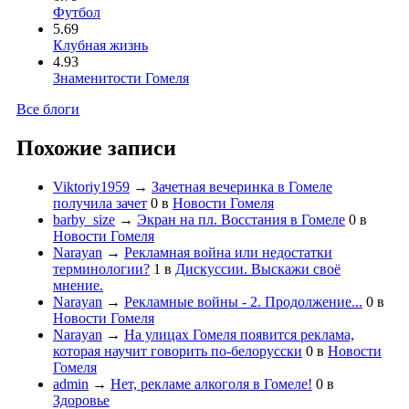
Футбол
5.69
Клубная жизнь
4.93
Знаменитости Гомеля
Все блоги
Похожие записи
Viktoriy1959
→
Зачетная вечеринка в Гомеле
получила зачет
0
в
Новости Гомеля
barby_size
→
Экран на пл. Восстания в Гомеле
0
в
Новости Гомеля
Narayan
→
Рекламная война или недостатки
терминологии?
1
в
Дискуссии. Выскажи своё
мнение.
Narayan
→
Рекламные войны - 2. Продолжение...
0
в
Новости Гомеля
Narayan
→
На улицах Гомеля появится реклама,
которая научит говорить по-белорусски
0
в
Новости
Гомеля
admin
→
Нет, рекламе алкоголя в Гомеле!
0
в
Здоровье