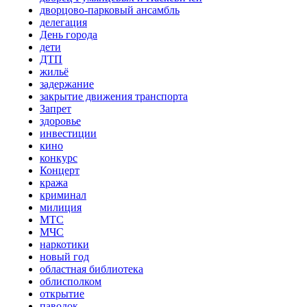
дворцово-парковый ансамбль
делегация
День города
дети
ДТП
жильё
задержание
закрытие движения транспорта
Запрет
здоровье
инвестиции
кино
конкурс
Концерт
кража
криминал
милиция
МТС
МЧС
наркотики
новый год
областная библиотека
облисполком
открытие
паводок