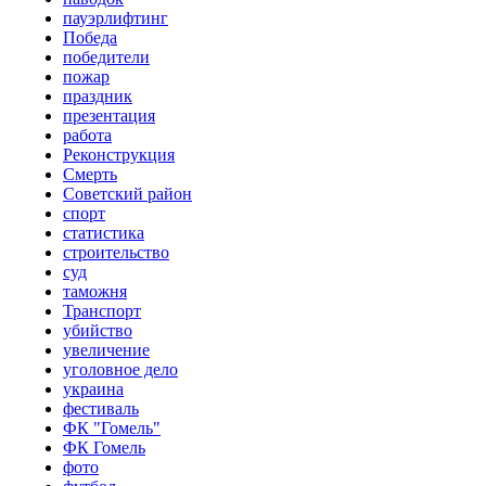
пауэрлифтинг
Победа
победители
пожар
праздник
презентация
работа
Реконструкция
Смерть
Советский район
спорт
статистика
строительство
суд
таможня
Транспорт
убийство
увеличение
уголовное дело
украина
фестиваль
ФК "Гомель"
ФК Гомель
фото