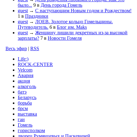
было...
9
в
День города Гомель
guest
→
С наступающим Новым годом и Рождеством!
1
в
Праздники
guest
→
ЛОЕВ. Золотое кольцо Гомельщины.
Путеводитель.
6
в
Блог им. Maks
guest
→
Женщину лишили декретных из-за высокой
зарплаты?
7
в
Новости Гомеля
Весь эфир
|
RSS
Life:)
ROCK-CENTER
Velcom
Авария
акция
алкоголь
батэ
Беларусь
борьба
брсм
выставка
гаи
Гомель
горисполком
дворец Румянцевых и Паскевичей