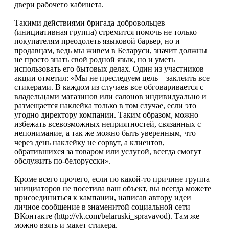
двери рабочего кабинета.
Такими действиями бригада добровольцев
(инициативная группа) стремится помочь не только
покупателям преодолеть языковой барьер, но и
продавцам, ведь мы живем в Беларуси, значит должны
не просто знать свой родной язык, но и уметь
использовать его бытовых делах. Один из участников
акции отметил: «Мы не преследуем цель – заклеить все
стикерами. В каждом из случаев все обговаривается с
владельцами магазинов или салонов индивидуально и
размещается наклейка только в том случае, если это
угодно директору компании. Таким образом, можно
избежать всевозможных неприятностей, связанных с
непонимание, а так же можно быть уверенным, что
через день наклейку не сорвут, а клиентов,
обратившихся за товаром или услугой, всегда смогут
обслужить по-белорусски».
Кроме всего прочего, если по какой-то причине группа
инициаторов не посетила ваш объект, вы всегда можете
присоединиться к кампании, написав автору идеи
личное сообщение в знаменитой социальной сети
ВКонтакте (http://vk.com/belaruski_spravavod). Там же
можно взять и макет стикера.