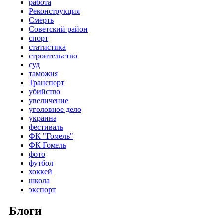
работа
Реконструкция
Смерть
Советский район
спорт
статистика
строительство
суд
таможня
Транспорт
убийство
увеличение
уголовное дело
украина
фестиваль
ФК "Гомель"
ФК Гомель
фото
футбол
хоккей
школа
экспорт
Блоги