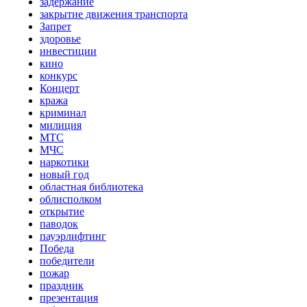
задержание
закрытие движения транспорта
Запрет
здоровье
инвестиции
кино
конкурс
Концерт
кража
криминал
милиция
МТС
МЧС
наркотики
новый год
областная библиотека
облисполком
открытие
паводок
пауэрлифтинг
Победа
победители
пожар
праздник
презентация