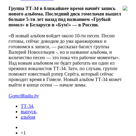
Группа ТТ-34 в ближайшее время начнёт запись
нового альбома. Последний диск гомельчан вышел
больше 5-ти лет назад под названием «Грубый
помол» в Беларуси и «Бум!» — в России.
«В новый альбом войдет около 10-ти песен. Песни
готовы, сейчас доводим до ума аранжировки и
готовимся к записи, — рассказал басист группы
Валерий Новосельцев -, но и название альбома, и
количество песен — это пока что рабочие моменты».
Над новым альбомом не будет работать ни один из
прежних вокалистов ТТ-34. Зато, по слухам, группе
поможет известный рэпер Серёга, который сейчас
проводит время в Гомеле. Новый альбом ТТ-34 может
выйти в конце осени — начале зимы.
GomelRadio.by
ТТ-34
,
выпуск
,
альбом
+1