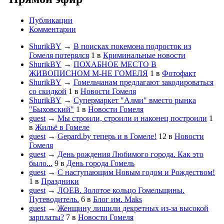
Публикации
Комментарии
ShurikBY
→
В поисках покемона подросток из
Гомеля потерялся
1
в
Криминальные новости
ShurikBY
→
ПОХАБНОЕ МЕСТО В
ЖИВОПИСНОМ М-НЕ ГОМЕЛЯ
1
в
Фотофакт
ShurikBY
→
Гомельчанам предлагают закодироваться
со скидкой
1
в
Новости Гомеля
ShurikBY
→
Супермаркет "Алми" вместо рынка
"Быховский"
1
в
Новости Гомеля
guest
→
Мы строили, строили и наконец построили
1
в
Жильё в Гомеле
guest
→
Gepard.by теперь и в Гомеле!
12
в
Новости
Гомеля
guest
→
День рождения Любимого города. Как это
было...
9
в
День города Гомель
guest
→
С наступающим Новым годом и Рождеством!
1
в
Праздники
guest
→
ЛОЕВ. Золотое кольцо Гомельщины.
Путеводитель.
6
в
Блог им. Maks
guest
→
Женщину лишили декретных из-за высокой
зарплаты?
7
в
Новости Гомеля