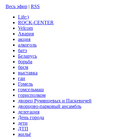
Весь эфир
|
RSS
Life:)
ROCK-CENTER
Velcom
Авария
акция
алкоголь
батэ
Беларусь
борьба
брсм
выставка
гаи
Гомель
гомсельмаш
горисполком
дворец Румянцевых и Паскевичей
дворцово-парковый ансамбль
делегация
День города
дети
ДТП
жильё