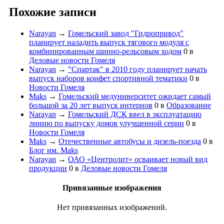
Похожие записи
Narayan
→
Гомельский завод "Гидропривод"
планирует наладить выпуск тягового модуля с
комбинированным шинно-рельсовым ходом
0
в
Деловые новости Гомеля
Narayan
→
"Спартак" в 2010 году планирует начать
выпуск наборов конфет спортивной тематики
0
в
Новости Гомеля
Maks
→
Гомельский медуниверситет ожидает самый
большой за 20 лет выпуск интернов
0
в
Образование
Narayan
→
Гомельский ДСК ввел в эксплуатацию
линию по выпуску домов улучшенной серии
0
в
Новости Гомеля
Maks
→
Отечественные автобусы и дизель-поезда
0
в
Блог им. Maks
Narayan
→
ОАО «Центролит» осваивает новый вид
продукции
0
в
Деловые новости Гомеля
Привязанные изображения
Нет привязанных изображений.