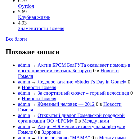
6.79
Футбол
5.69
Клубная жизнь
4.93
Знаменитости Гомеля
Все блоги
Похожие записи
admin
→
Актив БРСМ БелГУТа оказывает помощь в
восстановлении святынь Беларуси
0
в
Новости
Гомеля
admin
→
Ледовое катание «Student’s Day in Gomel»
0
в
Новости Гомеля
admin
→
За спортивный сюжет – горный велосипед
0
в
Новости Гомеля
admin
→
Железный человек — 2012
0
в
Новости
Гомеля
admin
→
Открытый диалог Гомельской городской
организации ОО «БРСМ»
0
в
Между нами
admin
→
Акция «Обменяй сигарету на конфету» в
Гомеле
0
в
Здоровье
admin
→
Дорогое слово "МАМА"
0
в
Между нами