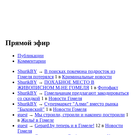
Прямой эфир
Публикации
Комментарии
ShurikBY
→
В поисках покемона подросток из
Гомеля потерялся
1
в
Криминальные новости
ShurikBY
→
ПОХАБНОЕ МЕСТО В
ЖИВОПИСНОМ М-НЕ ГОМЕЛЯ
1
в
Фотофакт
ShurikBY
→
Гомельчанам предлагают закодироваться
со скидкой
1
в
Новости Гомеля
ShurikBY
→
Супермаркет "Алми" вместо рынка
"Быховский"
1
в
Новости Гомеля
guest
→
Мы строили, строили и наконец построили
1
в
Жильё в Гомеле
guest
→
Gepard.by теперь и в Гомеле!
12
в
Новости
Гомеля