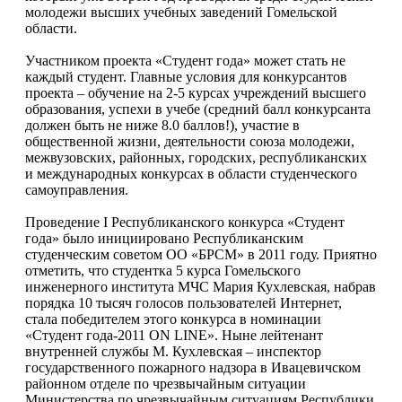
молодежи высших учебных заведений Гомельской
области.
Участником проекта «Студент года» может стать не
каждый студент. Главные условия для конкурсантов
проекта – обучение на 2-5 курсах учреждений высшего
образования, успехи в учебе (средний балл конкурсанта
должен быть не ниже 8.0 баллов!), участие в
общественной жизни, деятельности союза молодежи,
межвузовских, районных, городских, республиканских
и международных конкурсах в области студенческого
самоуправления.
Проведение I Республиканского конкурса «Студент
года» было инициировано Республиканским
студенческим советом ОО «БРСМ» в 2011 году. Приятно
отметить, что студентка 5 курса Гомельского
инженерного института МЧС Мария Кухлевская, набрав
порядка 10 тысяч голосов пользователей Интернет,
стала победителем этого конкурса в номинации
«Студент года-2011 ON LINE». Ныне лейтенант
внутренней службы М. Кухлевская – инспектор
государственного пожарного надзора в Ивацевичском
районном отделе по чрезвычайным ситуации
Министерства по чрезвычайным ситуациям Республики