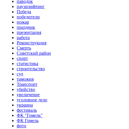
паводок
пауэрлифтинг
Победа
победители
пожар
праздник
презентация
работа
Реконструкция
Смерть
Советский район
спорт
статистика
строительство
суд
таможня
Транспорт
убийство
увеличение
уголовное дело
украина
фестиваль
ФК "Гомель"
ФК Гомель
фото