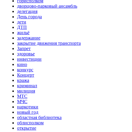
горисполком
дворцово-парковый ансамбль
делегация
День города
дети
ДТП
жильё
задержание
закрытие движения транспорта
Запрет
здоровье
инвестиции
кино
конкурс
Концерт
кража
криминал
милиция
МТС
МЧС
наркотики
новый год
областная библиотека
облисполком
открытие