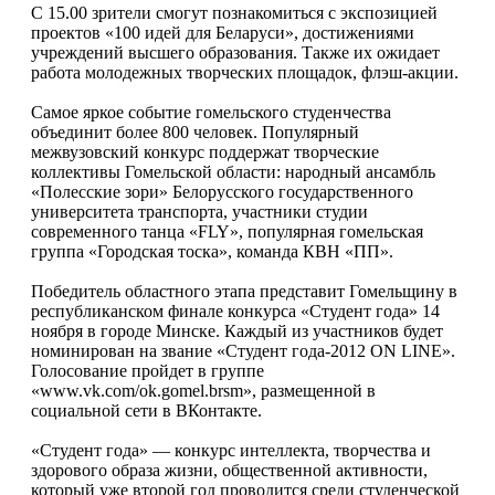
С 15.00 зрители смогут познакомиться с экспозицией
проектов «100 идей для Беларуси», достижениями
учреждений высшего образования. Также их ожидает
работа молодежных творческих площадок, флэш-акции.
Самое яркое событие гомельского студенчества
объединит более 800 человек. Популярный
межвузовский конкурс поддержат творческие
коллективы Гомельской области: народный ансамбль
«Полесские зори» Белорусского государственного
университета транспорта, участники студии
современного танца «FLY», популярная гомельская
группа «Городская тоска», команда КВН «ПП».
Победитель областного этапа представит Гомельщину в
республиканском финале конкурса «Студент года» 14
ноября в городе Минске. Каждый из участников будет
номинирован на звание «Студент года-2012 ON LINE».
Голосование пройдет в группе
«www.vk.com/ok.gomel.brsm», размещенной в
социальной сети в ВКонтакте.
«Студент года» — конкурс интеллекта, творчества и
здорового образа жизни, общественной активности,
который уже второй год проводится среди студенческой