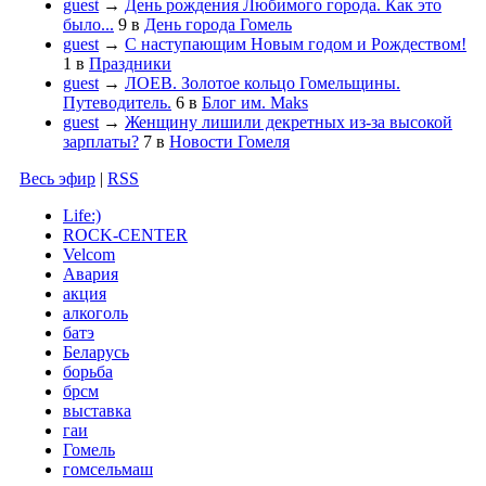
guest
→
День рождения Любимого города. Как это
было...
9
в
День города Гомель
guest
→
С наступающим Новым годом и Рождеством!
1
в
Праздники
guest
→
ЛОЕВ. Золотое кольцо Гомельщины.
Путеводитель.
6
в
Блог им. Maks
guest
→
Женщину лишили декретных из-за высокой
зарплаты?
7
в
Новости Гомеля
Весь эфир
|
RSS
Life:)
ROCK-CENTER
Velcom
Авария
акция
алкоголь
батэ
Беларусь
борьба
брсм
выставка
гаи
Гомель
гомсельмаш