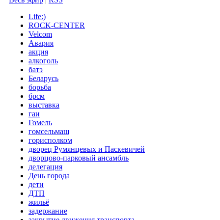
Life:)
ROCK-CENTER
Velcom
Авария
акция
алкоголь
батэ
Беларусь
борьба
брсм
выставка
гаи
Гомель
гомсельмаш
горисполком
дворец Румянцевых и Паскевичей
дворцово-парковый ансамбль
делегация
День города
дети
ДТП
жильё
задержание
закрытие движения транспорта