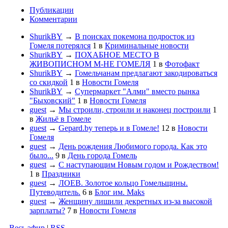
Публикации
Комментарии
ShurikBY
→
В поисках покемона подросток из
Гомеля потерялся
1
в
Криминальные новости
ShurikBY
→
ПОХАБНОЕ МЕСТО В
ЖИВОПИСНОМ М-НЕ ГОМЕЛЯ
1
в
Фотофакт
ShurikBY
→
Гомельчанам предлагают закодироваться
со скидкой
1
в
Новости Гомеля
ShurikBY
→
Супермаркет "Алми" вместо рынка
"Быховский"
1
в
Новости Гомеля
guest
→
Мы строили, строили и наконец построили
1
в
Жильё в Гомеле
guest
→
Gepard.by теперь и в Гомеле!
12
в
Новости
Гомеля
guest
→
День рождения Любимого города. Как это
было...
9
в
День города Гомель
guest
→
С наступающим Новым годом и Рождеством!
1
в
Праздники
guest
→
ЛОЕВ. Золотое кольцо Гомельщины.
Путеводитель.
6
в
Блог им. Maks
guest
→
Женщину лишили декретных из-за высокой
зарплаты?
7
в
Новости Гомеля
Весь эфир
|
RSS