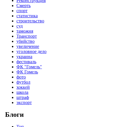
Реконструкция
Смерть
спорт
статистика
строительство
суд
таможня
Транспорт
убийство
увеличение
уголовное дело
украина
фестиваль
ФК "Гомель"
ФК Гомель
фото
футбол
хоккей
школа
штраф
экспорт
Блоги
Топ