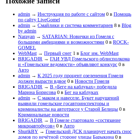
Похожие записи
admin
→
Инструкция по работе с сайтом
0
в
Помощь
по сайту LiveGomel
admin
→
Смайлики и система комментариев
8
в
Blog
by admin
Narayan
→
SATARIAN: Новички из Гомеля с
большими амбициями и возможностями
0
в
ROCK-
GOMEL
WebMast
→
Первый снег
1
в
Блог им. WebMast
BRIGADIR
→
ГАИ УВД Гомельского облисполкома
и «Гомельские ведомости» объявляют конкурс
0
в
Авто
admin
→
К 2025 году процент озеленения Гомеля
должен вырасти вдвое
0
в
Новости Гомеля
BRIGADIR
→
В «Беге на каблуках» победила
Марина Борисова
0
в
Бег на каблуках
admin
→
С маком и навеселе. Букет нарушений
выявили гомельские госавтоинспекторы и
криминалисты на автотрассе у Старой Белицы
0
в
Криминальные новости
BRIGADIR
→
В Гомеле стартовало «состязание
микроавтобусов»
0
в
Авто
ShurikBY
→
Гомельский ДСК планирует начать снос
домов по нечётной стороне улицы Барыкина
0
в