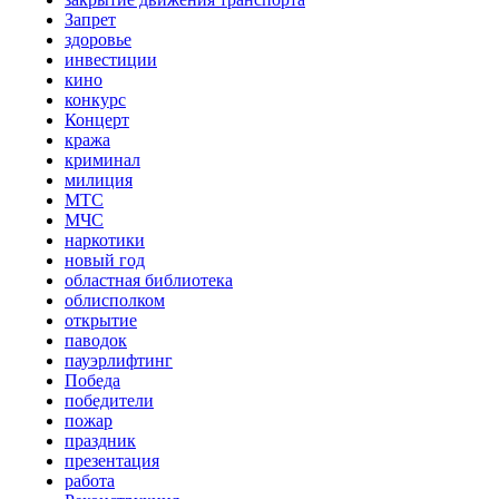
Запрет
здоровье
инвестиции
кино
конкурс
Концерт
кража
криминал
милиция
МТС
МЧС
наркотики
новый год
областная библиотека
облисполком
открытие
паводок
пауэрлифтинг
Победа
победители
пожар
праздник
презентация
работа