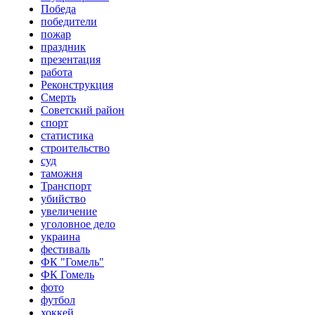
Победа
победители
пожар
праздник
презентация
работа
Реконструкция
Смерть
Советский район
спорт
статистика
строительство
суд
таможня
Транспорт
убийство
увеличение
уголовное дело
украина
фестиваль
ФК "Гомель"
ФК Гомель
фото
футбол
хоккей