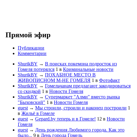
Прямой эфир
Публикации
Комментарии
ShurikBY
→
В поисках покемона подросток из
Гомеля потерялся
1
в
Криминальные новости
ShurikBY
→
ПОХАБНОЕ МЕСТО В
ЖИВОПИСНОМ М-НЕ ГОМЕЛЯ
1
в
Фотофакт
ShurikBY
→
Гомельчанам предлагают закодироваться
со скидкой
1
в
Новости Гомеля
ShurikBY
→
Супермаркет "Алми" вместо рынка
"Быховский"
1
в
Новости Гомеля
guest
→
Мы строили, строили и наконец построили
1
в
Жильё в Гомеле
guest
→
Gepard.by теперь и в Гомеле!
12
в
Новости
Гомеля
guest
→
День рождения Любимого города. Как это
было...
9
в
День города Гомель