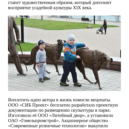
станет художественным образом, который дополнит
восприятие уса­дебной культуры XIX века.
Воплотить идею автора в жизнь помогли ме­ценаты.
ООО «СИБ Проект» бесплатно разра­ботало проектную
документацию по размеще­нию скульптуры в парке.
Изготовило её ООО «Литейный двор», а установило
ОАО «Гомель­промстрой». Акционерное общество
«Совре­менные розничные технологии» выкупило