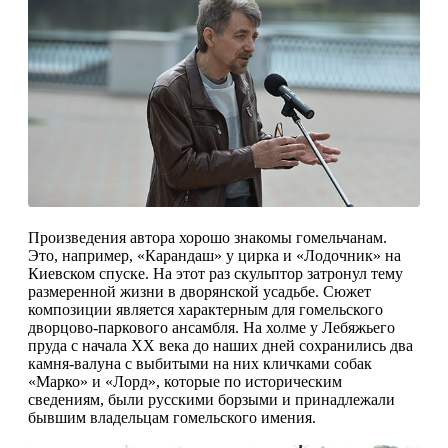
Произведения автора хорошо знакомы гомельчанам.
Это, например, «Карандаш» у цирка и «Лодочник» на
Киевском спуске. На этот раз скульптор затронул тему
размеренной жизни в дворянской усадьбе. Сюжет
компо­зиции является характерным для гомельского
дворцово-паркового ансамбля. На холме у Ле­бяжьего
пруда с начала ХХ века до наших дней сохранились два
камня-валуна с выбитыми на них кличками собак
«Марко» и «Лорд», кото­рые по историческим
сведениям, были русски­ми борзыми и принадлежали
бывшим владель­цам гомельского имения.