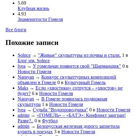
5.69
Клубная жизнь
4.93
Знаменитости Гомеля
Все блоги
Похожие записи
Solnce
→
"Живые" скульптуры из почвы и стали.
1
в
Блог им. Solnce
lvea
→
У гомельчан появится свой "Шарманщик"
0
в
Новости Гомеля
Narayan
→
Конкурс скульптурных композиций
объявлен в Гомеле
0
в
Культурный Гомель
Maks
→
Если «хвостики» сотрутся – «хвостов» не
будет?
6
в
Новости Гомеля
Narayan
→
В Гомеле появилась подвижная
скульптура
1
в
Новости Гомеля
lvea
→
Судьба "Водопроводчика"
0
в
Новости Гомеля
admin
→
«ГОМЕЛЬ» – «БАТЭ»: Конфликт заигран!
Разве?..
0
в
Футбол
admin
→
Белорусская железная дорого запретила
курить в поездах
3
в
Новости Гомеля