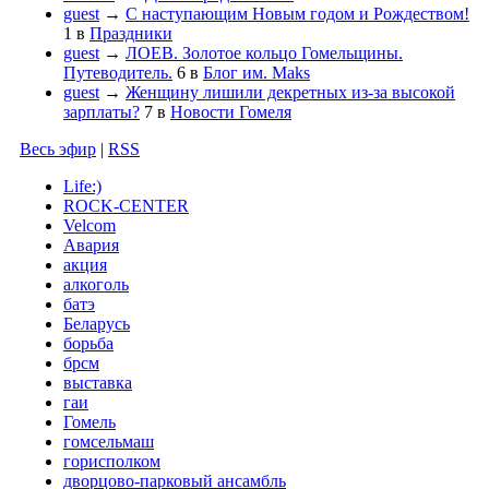
guest
→
С наступающим Новым годом и Рождеством!
1
в
Праздники
guest
→
ЛОЕВ. Золотое кольцо Гомельщины.
Путеводитель.
6
в
Блог им. Maks
guest
→
Женщину лишили декретных из-за высокой
зарплаты?
7
в
Новости Гомеля
Весь эфир
|
RSS
Life:)
ROCK-CENTER
Velcom
Авария
акция
алкоголь
батэ
Беларусь
борьба
брсм
выставка
гаи
Гомель
гомсельмаш
горисполком
дворцово-парковый ансамбль