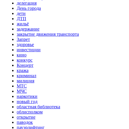
делегация
День города
дети
ДТП
жильё
задержание
закрытие движения транспорта
Запрет
здоровье
инвестиции
кино
конкурс
Концерт
кража
криминал
милиция
МТС
МЧС
наркотики
новый год
областная библиотека
облисполком
открытие
паводок
пауэрлифтинг