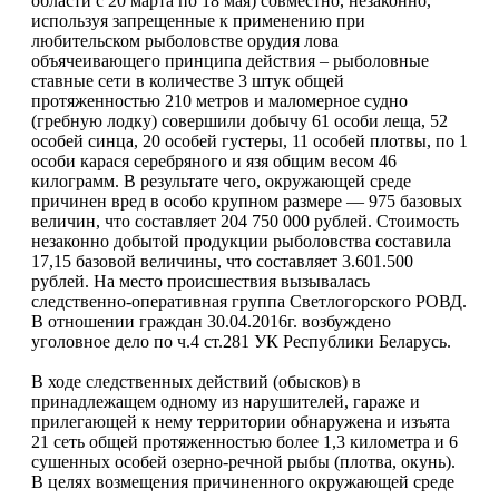
области с 20 марта по 18 мая) совместно, незаконно,
используя запрещенные к применению при
любительском рыболовстве орудия лова
объячеивающего принципа действия – рыболовные
ставные сети в количестве 3 штук общей
протяженностью 210 метров и маломерное судно
(гребную лодку) совершили добычу 61 особи леща, 52
особей синца, 20 особей густеры, 11 особей плотвы, по 1
особи карася серебряного и язя общим весом 46
килограмм. В результате чего, окружающей среде
причинен вред в особо крупном размере — 975 базовых
величин, что составляет 204 750 000 рублей.
Стоимость
незаконно добытой продукции рыболовства составила
17,15 базовой величины, что составляет 3.601.500
рублей. На место происшествия вызывалась
следственно-оперативная группа Светлогорского РОВД.
В отношении граждан 30.04.2016г. возбуждено
уголовное дело по ч.4 ст.281 УК Республики Беларусь.
В ходе следственных действий (обысков) в
принадлежащем одному из нарушителей, гараже и
прилегающей к нему территории обнаружена и изъята
21 сеть общей протяженностью более 1,3 километра и 6
сушенных особей озерно-речной рыбы (плотва, окунь).
В целях возмещения причиненного окружающей среде