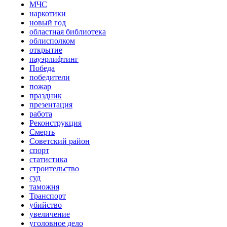
МЧС
наркотики
новый год
областная библиотека
облисполком
открытие
пауэрлифтинг
Победа
победители
пожар
праздник
презентация
работа
Реконструкция
Смерть
Советский район
спорт
статистика
строительство
суд
таможня
Транспорт
убийство
увеличение
уголовное дело