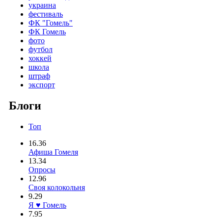
украина
фестиваль
ФК "Гомель"
ФК Гомель
фото
футбол
хоккей
школа
штраф
экспорт
Блоги
Топ
16.36
Афиша Гомеля
13.34
Опросы
12.96
Своя колокольня
9.29
Я ♥ Гомель
7.95