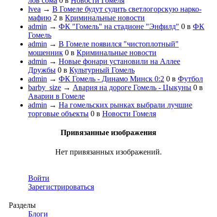
лов сома
0
в
Новости Гомеля
lvea
→
В Гомеле будут судить светлогорскую нарко-
мафию
2
в
Криминальные новости
admin
→
ФК "Гомель" на стадионе "Энфилд"
0
в
ФК
Гомель
admin
→
В Гомеле появился "чистоплотный"
мошенник
0
в
Криминальные новости
admin
→
Новые фонари установили на Аллее
Дружбы
0
в
Культурный Гомель
admin
→
ФК Гомель - Динамо Минск 0:2
0
в
Футбол
barby_size
→
Авария на дороге Гомель - Цыкуны
0
в
Аварии в Гомеле
admin
→
На гомельских рынках выбрали лучшие
торговые объекты
0
в
Новости Гомеля
Привязанные изображения
Нет привязанных изображений.
Войти
Зарегистрироваться
Разделы
Блоги