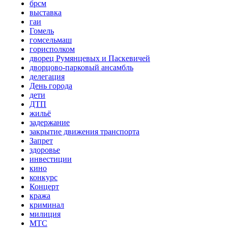
брсм
выставка
гаи
Гомель
гомсельмаш
горисполком
дворец Румянцевых и Паскевичей
дворцово-парковый ансамбль
делегация
День города
дети
ДТП
жильё
задержание
закрытие движения транспорта
Запрет
здоровье
инвестиции
кино
конкурс
Концерт
кража
криминал
милиция
МТС