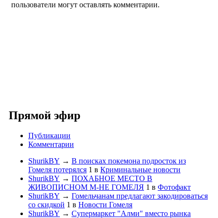
пользователи могут оставлять комментарии.
Прямой эфир
Публикации
Комментарии
ShurikBY
→
В поисках покемона подросток из
Гомеля потерялся
1
в
Криминальные новости
ShurikBY
→
ПОХАБНОЕ МЕСТО В
ЖИВОПИСНОМ М-НЕ ГОМЕЛЯ
1
в
Фотофакт
ShurikBY
→
Гомельчанам предлагают закодироваться
со скидкой
1
в
Новости Гомеля
ShurikBY
→
Супермаркет "Алми" вместо рынка