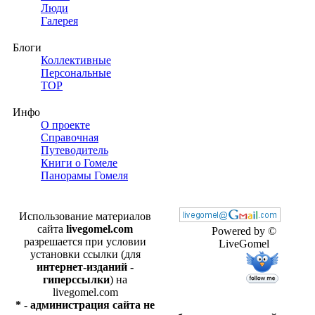
Люди
Галерея
Блоги
Коллективные
Персональные
TOP
Инфо
О проекте
Справочная
Путеводитель
Книги о Гомеле
Панорамы Гомеля
Использование материалов
сайта
livegomel.com
Powered by ©
разрешается при условии
LiveGomel
установки ссылки (для
интернет-изданий -
гиперссылки
) на
livegomel.com
* - администрация сайта не