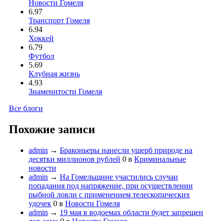
Новости Гомеля
6.97
Транспорт Гомеля
6.94
Хоккей
6.79
Футбол
5.69
Клубная жизнь
4.93
Знаменитости Гомеля
Все блоги
Похожие записи
admin
→
Браконьеры нанесли ущерб природе на
десятки миллионов рублей
0
в
Криминальные
новости
admin
→
На Гомельщине участились случаи
попадания под напряжение, при осуществлении
рыбной ловли с применением телескопических
удочек
0
в
Новости Гомеля
admin
→
19 мая в водоемах области будет запрещен