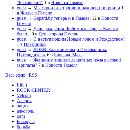
"Быховский"
1
в
Новости Гомеля
guest
→
Мы строили, строили и наконец построили
1
в
Жильё в Гомеле
guest
→
Gepard.by теперь и в Гомеле!
12
в
Новости
Гомеля
guest
→
День рождения Любимого города. Как это
было...
9
в
День города Гомель
guest
→
С наступающим Новым годом и Рождеством!
1
в
Праздники
guest
→
ЛОЕВ. Золотое кольцо Гомельщины.
Путеводитель.
6
в
Блог им. Maks
guest
→
Женщину лишили декретных из-за высокой
зарплаты?
7
в
Новости Гомеля
Весь эфир
|
RSS
Life:)
ROCK-CENTER
Velcom
Авария
акция
алкоголь
батэ
Беларусь
борьба