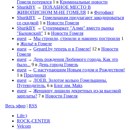
Гомеля потерялся
1
в
Криминальные новости
ShurikBY
→
ПОХАБНОЕ МЕСТО В
ЖИВОПИСНОМ М-НЕ ГОМЕЛЯ
1
в
Фотофакт
ShurikBY
→
Гомельчанам предлагают закодироваться
со скидкой
1
в
Новости Гомеля
ShurikBY
→
Супермаркет "Алми" вместо рынка
"Быховский"
1
в
Новости Гомеля
guest
→
Мы строили, строили и наконец построили
1
в
Жильё в Гомеле
guest
→
Gepard.by теперь и в Гомеле!
12
в
Новости
Гомеля
guest
→
День рождения Любимого города. Как это
было...
9
в
День города Гомель
guest
→
С наступающим Новым годом и Рождеством!
1
в
Праздники
guest
→
ЛОЕВ. Золотое кольцо Гомельщины.
Путеводитель.
6
в
Блог им. Maks
guest
→
Женщину лишили декретных из-за высокой
зарплаты?
7
в
Новости Гомеля
Весь эфир
|
RSS
Life:)
ROCK-CENTER
Velcom