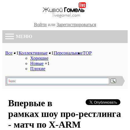
Войти
или
Зарегистрироваться
МЕНЮ
Все
+1
Коллективные
+1
Персональные
TOP
Хорошие
Новые
+1
Плохие
Впервые в
рамках шоу про-рестлинга
- матч по X-ARM