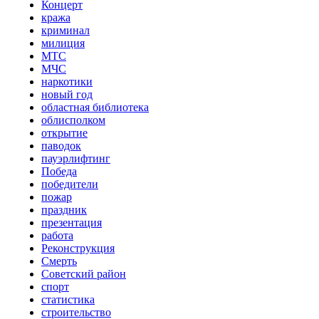
Концерт
кража
криминал
милиция
МТС
МЧС
наркотики
новый год
областная библиотека
облисполком
открытие
паводок
пауэрлифтинг
Победа
победители
пожар
праздник
презентация
работа
Реконструкция
Смерть
Советский район
спорт
статистика
строительство