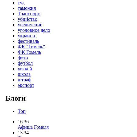
суд
таможня
Транспорт
убийство
увеличение
уголовное дело
украина
фестиваль
ФК "Гомель"
ФК Гомель
фото
футбол
хоккей
школа
штраф
экспорт
Блоги
Топ
16.36
Афиша Гомеля
13.34