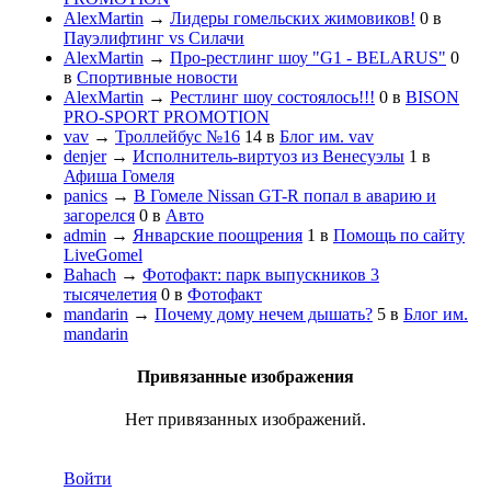
AlexMartin
→
Лидеры гомельских жимовиков!
0
в
Пауэлифтинг vs Силачи
AlexMartin
→
Про-рестлинг шоу "G1 - BELARUS"
0
в
Спортивные новости
AlexMartin
→
Рестлинг шоу состоялось!!!
0
в
BISON
PRO-SPORT PROMOTION
vav
→
Троллейбус №16
14
в
Блог им. vav
denjer
→
Исполнитель-виртуоз из Венесуэлы
1
в
Афиша Гомеля
panics
→
В Гомеле Nissan GT-R попал в аварию и
загорелся
0
в
Авто
admin
→
Январские поощрения
1
в
Помощь по сайту
LiveGomel
Bahach
→
Фотофакт: парк выпускников 3
тысячелетия
0
в
Фотофакт
mandarin
→
Почему дому нечем дышать?
5
в
Блог им.
mandarin
Привязанные изображения
Нет привязанных изображений.
Войти