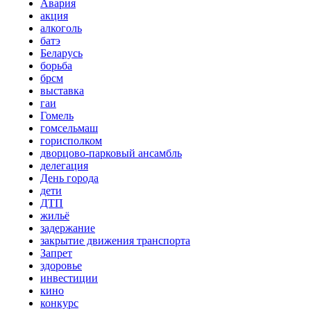
Авария
акция
алкоголь
батэ
Беларусь
борьба
брсм
выставка
гаи
Гомель
гомсельмаш
горисполком
дворцово-парковый ансамбль
делегация
День города
дети
ДТП
жильё
задержание
закрытие движения транспорта
Запрет
здоровье
инвестиции
кино
конкурс