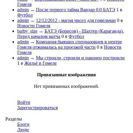
Гомеля
admin
→
После первого тайма Вардар 0:0 БАТЭ
1
в
Футбол
admin
→
12/12/2012 - магия чисел для гомельчан
0
в
Новости Гомеля
barby_size
→
БАТЭ (Борисов) - Шахтер (Караганда).
Перед началом матча
0
в
Футбол
admin
→
Компания бывших спецназовцев в центре
Гомеля отжималась на проезжей части
0
в
Новости
Гомеля
admin
→
Мы строили, строили и наконец построили
1
в
Жильё в Гомеле
Привязанные изображения
Нет привязанных изображений.
Войти
Зарегистрироваться
Разделы
Блоги
Люди