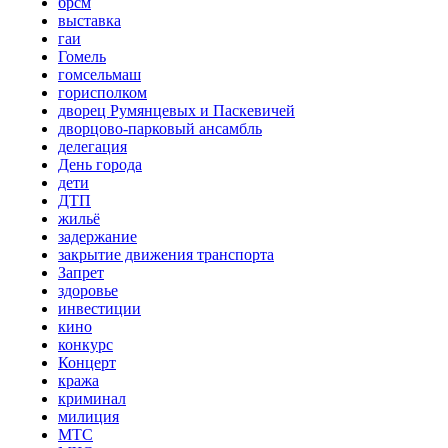
брсм
выставка
гаи
Гомель
гомсельмаш
горисполком
дворец Румянцевых и Паскевичей
дворцово-парковый ансамбль
делегация
День города
дети
ДТП
жильё
задержание
закрытие движения транспорта
Запрет
здоровье
инвестиции
кино
конкурс
Концерт
кража
криминал
милиция
МТС