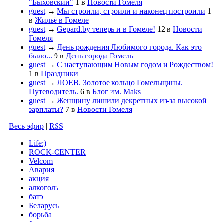
"Быховский"
1
в
Новости Гомеля
guest
→
Мы строили, строили и наконец построили
1
в
Жильё в Гомеле
guest
→
Gepard.by теперь и в Гомеле!
12
в
Новости
Гомеля
guest
→
День рождения Любимого города. Как это
было...
9
в
День города Гомель
guest
→
С наступающим Новым годом и Рождеством!
1
в
Праздники
guest
→
ЛОЕВ. Золотое кольцо Гомельщины.
Путеводитель.
6
в
Блог им. Maks
guest
→
Женщину лишили декретных из-за высокой
зарплаты?
7
в
Новости Гомеля
Весь эфир
|
RSS
Life:)
ROCK-CENTER
Velcom
Авария
акция
алкоголь
батэ
Беларусь
борьба