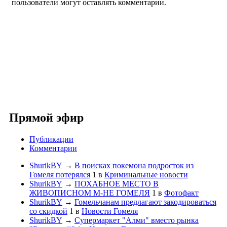
пользователи могут оставлять комментарии.
Прямой эфир
Публикации
Комментарии
ShurikBY
→
В поисках покемона подросток из
Гомеля потерялся
1
в
Криминальные новости
ShurikBY
→
ПОХАБНОЕ МЕСТО В
ЖИВОПИСНОМ М-НЕ ГОМЕЛЯ
1
в
Фотофакт
ShurikBY
→
Гомельчанам предлагают закодироваться
со скидкой
1
в
Новости Гомеля
ShurikBY
→
Супермаркет "Алми" вместо рынка