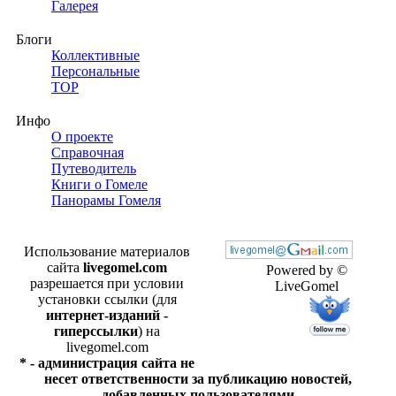
Галерея
Блоги
Коллективные
Персональные
TOP
Инфо
О проекте
Справочная
Путеводитель
Книги о Гомеле
Панорамы Гомеля
Использование материалов
сайта
livegomel.com
Powered by ©
разрешается при условии
LiveGomel
установки ссылки (для
интернет-изданий -
гиперссылки
) на
livegomel.com
* - администрация сайта не
несет ответственности за публикацию новостей,
добавленных пользователями