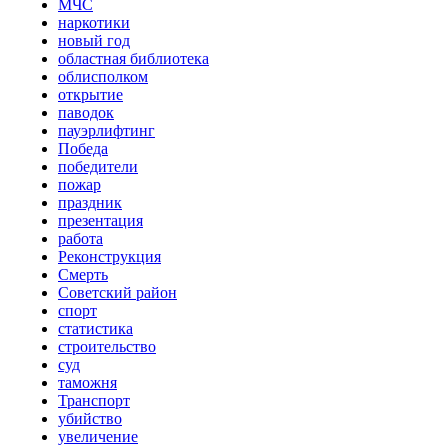
МЧС
наркотики
новый год
областная библиотека
облисполком
открытие
паводок
пауэрлифтинг
Победа
победители
пожар
праздник
презентация
работа
Реконструкция
Смерть
Советский район
спорт
статистика
строительство
суд
таможня
Транспорт
убийство
увеличение