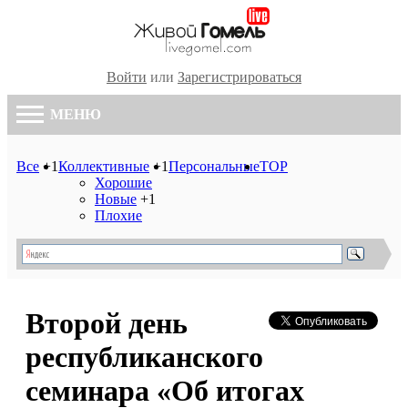
Войти
или
Зарегистрироваться
МЕНЮ
Все
+1
Коллективные
+1
Персональные
TOP
Хорошие
Новые
+1
Плохие
Второй день
республиканского
семинара «Об итогах