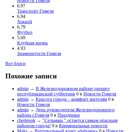
Новости Гомеля
6.97
Транспорт Гомеля
6.94
Хоккей
6.79
Футбол
5.69
Клубная жизнь
4.93
Знаменитости Гомеля
Все блоги
Похожие записи
admin
→
В Железнодорожном районе прошел
республиканский субботник
0
в
Новости Гомеля
admin
→
Красота города – комфорт жителям
0
в
Новости Гомеля
admin
→
День руководителя Железнодорожного
района г.Гомеля
0
в
Праздники
chertenok
→
"Сельмаш " остается самым опасным
районом города!
0
в
Криминальные новости
Maks
→
Вертикальный взлет «бабочек»
0
в
Новости