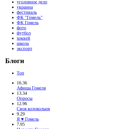
уголовное дело
украина
фестиваль
ФК "Гомель"
ФК Гомель
фото
футбол
хоккей
школа
экспорт
Блоги
Топ
16.36
Афиша Гомеля
13.34
Опросы
12.96
Своя колокольня
9.29
Я ♥ Гомель
7.95