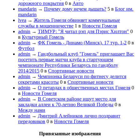
дорожного покрытия
0
в
Авто
mandarin
→
Почему дому нечем дышать?
5
в
Блог им.
mandarin
lvea
→
Житель Гомеля обвиняет коммунальные
службы в мошенничестве
1
в
Новости Гомеля
admin
→
ТИМУР: "Я читал рэп для Пэрис Хилтон"
0
в
Культурный Гомель
admin
→
ФК Гомель - Динамо (Минск). 17 тур. 1-2
0
в
Футбол
admin
→
Гандбольный клуб "Гомель" приглашает Вас
посетить первые матчи клуба в стартующем
чемпионате Республики Беларусь по гандболу
2014/2015
0
в
Спортивные новости
admin
→
Чемпионка Беларуси по фитнесу делится
секретами красоты
0
в
Спортивные новости
admin
→
О петардах в общественных местах Гомеля
0
в
Новости Гомеля
admin
→
В Советском районе ищут место для
закладки аллеи к 70-летию Великой Победы
0
в
Между нами
admin
→
Дмитрий Алейников лично поздравит
передовиков
0
в
Новости Гомеля
Привязанные изображения