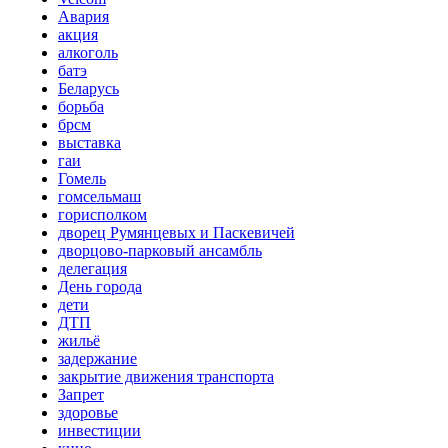
Авария
акция
алкоголь
батэ
Беларусь
борьба
брсм
выставка
гаи
Гомель
гомсельмаш
горисполком
дворец Румянцевых и Паскевичей
дворцово-парковый ансамбль
делегация
День города
дети
ДТП
жильё
задержание
закрытие движения транспорта
Запрет
здоровье
инвестиции