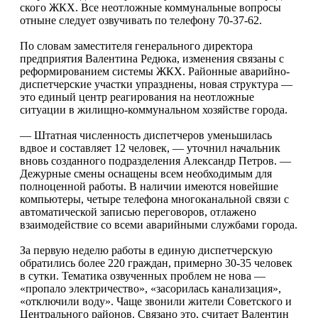
ского ЖКХ. Все неотлож­ные коммунальные вопро­сы
отныне следует озвучи­вать по телефону 70-37-62.
По словам заместите­ля генерального директо­ра
предприятия Валенти­на Редюка, изменения свя­заны с
реформированием системы ЖКХ. Районные аварийно-
диспетчерские участки упразднены, но­вая структура —
это еди­ный центр реагирования на неотложные
ситуации в жилищно-коммунальном хозяйстве города.
— Штатная численность диспетчеров уменьшилась
вдвое и составляет 12 че­ловек, — уточнил началь­ник
вновь созданного под­разделения Александр Пе­тров. —
Дежурные смены оснащены всем необходи­мым для
полноценной рабо­ты. В наличии имеются но­вейшие
компьютеры, четы­ре телефона многоканаль­ной связи с
автоматической записью переговоров, от­лажено
взаимодействие со всеми аварийными служба­ми города.
За первую неделю рабо­ты в единую диспетчерскую
обратились более 220 граж­дан, примерно 30-35 чело­век
в сутки. Тематика озву­ченных проблем не нова —
«пропало электриче­ство», «засорилась канали­зация»,
«отключили воду». Чаще звонили жители Со­ветского и
Центрального районов. Связано это, счита­ет Валентин