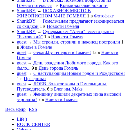
ShurikBY
→
В поисках покемона подросток из
Гомеля потерялся
1
в
Криминальные новости
ShurikBY
→
ПОХАБНОЕ МЕСТО В
ЖИВОПИСНОМ М-НЕ ГОМЕЛЯ
1
в
Фотофакт
ShurikBY
→
Гомельчанам предлагают закодироваться
со скидкой
1
в
Новости Гомеля
ShurikBY
→
Супермаркет "Алми" вместо рынка
"Быховский"
1
в
Новости Гомеля
guest
→
Мы строили, строили и наконец построили
1
в
Жильё в Гомеле
guest
→
Gepard.by теперь и в Гомеле!
12
в
Новости
Гомеля
guest
→
День рождения Любимого города. Как это
было...
9
в
День города Гомель
guest
→
С наступающим Новым годом и Рождеством!
1
в
Праздники
guest
→
ЛОЕВ. Золотое кольцо Гомельщины.
Путеводитель.
6
в
Блог им. Maks
guest
→
Женщину лишили декретных из-за высокой
зарплаты?
7
в
Новости Гомеля
Весь эфир
|
RSS
Life:)
ROCK-CENTER
Velcom