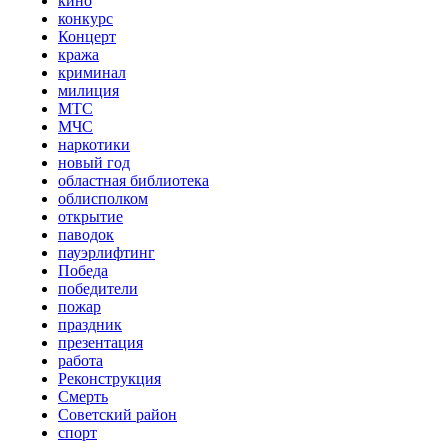
кино
конкурс
Концерт
кража
криминал
милиция
МТС
МЧС
наркотики
новый год
областная библиотека
облисполком
открытие
паводок
пауэрлифтинг
Победа
победители
пожар
праздник
презентация
работа
Реконструкция
Смерть
Советский район
спорт