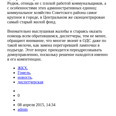
Редюк, отнюдь не с плохой работой комму­нальщиков, а
с особенно­стями этих административ­ных единиц:
коммунальное хозяйство Советского райо­на самое
крупное в городе, в Центральном же сконцен­трирован
самый старый жи­лой фонд.
Внимательно выслуши­вая жалобы и стараясь ока­зать
помощь всем обратив­шимся, диспетчеры, тем не менее,
обращают внимание, что многие звонят в ОДС даже по
такой мелочи, как замена перегоревшей лам­почки в
подъезде. Этот во­прос приходится переадре­совывать
домоуправлению, поскольку решение нахо­дится именно
в его компе­тенции.
ЖКХ
,
Гомель
,
новость
,
диспетчерская
0
08 апреля 2015, 14:34
admin