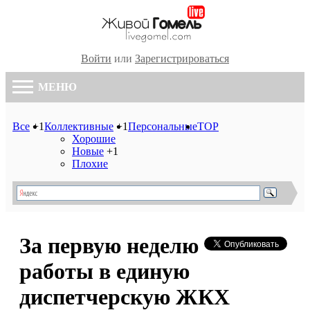
Войти
или
Зарегистрироваться
МЕНЮ
Все
+1
Коллективные
+1
Персональные
TOP
Хорошие
Новые
+1
Плохие
За первую неделю
работы в единую
диспетчерскую ЖКХ