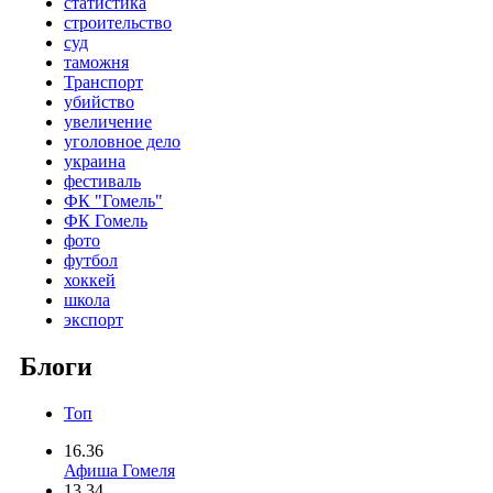
статистика
строительство
суд
таможня
Транспорт
убийство
увеличение
уголовное дело
украина
фестиваль
ФК "Гомель"
ФК Гомель
фото
футбол
хоккей
школа
экспорт
Блоги
Топ
16.36
Афиша Гомеля
13.34