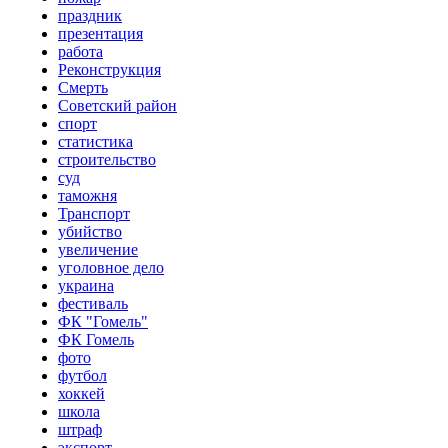
праздник
презентация
работа
Реконструкция
Смерть
Советский район
спорт
статистика
строительство
суд
таможня
Транспорт
убийство
увеличение
уголовное дело
украина
фестиваль
ФК "Гомель"
ФК Гомель
фото
футбол
хоккей
школа
штраф
экспорт