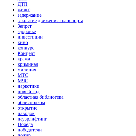
ДТП
жильё
задержание
закрытие движения транспорта
Запрет
здоровье
инвестиции
кино
конкурс
Концерт
кража
криминал
милиция
МТС
МЧС
наркотики
новый год
областная библиотека
облисполком
открытие
паводок
пауэрлифтинг
Победа
победители
пожар