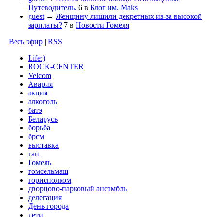
Путеводитель.
6
в
Блог им. Maks
guest
→
Женщину лишили декретных из-за высокой
зарплаты?
7
в
Новости Гомеля
Весь эфир
|
RSS
Life:)
ROCK-CENTER
Velcom
Авария
акция
алкоголь
батэ
Беларусь
борьба
брсм
выставка
гаи
Гомель
гомсельмаш
горисполком
дворцово-парковый ансамбль
делегация
День города
дети