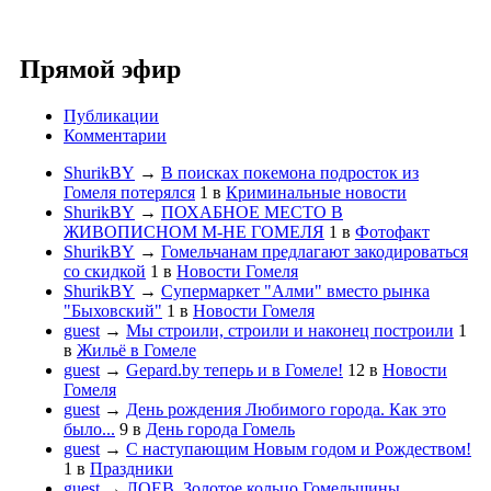
Прямой эфир
Публикации
Комментарии
ShurikBY
→
В поисках покемона подросток из
Гомеля потерялся
1
в
Криминальные новости
ShurikBY
→
ПОХАБНОЕ МЕСТО В
ЖИВОПИСНОМ М-НЕ ГОМЕЛЯ
1
в
Фотофакт
ShurikBY
→
Гомельчанам предлагают закодироваться
со скидкой
1
в
Новости Гомеля
ShurikBY
→
Супермаркет "Алми" вместо рынка
"Быховский"
1
в
Новости Гомеля
guest
→
Мы строили, строили и наконец построили
1
в
Жильё в Гомеле
guest
→
Gepard.by теперь и в Гомеле!
12
в
Новости
Гомеля
guest
→
День рождения Любимого города. Как это
было...
9
в
День города Гомель
guest
→
С наступающим Новым годом и Рождеством!
1
в
Праздники
guest
→
ЛОЕВ. Золотое кольцо Гомельщины.