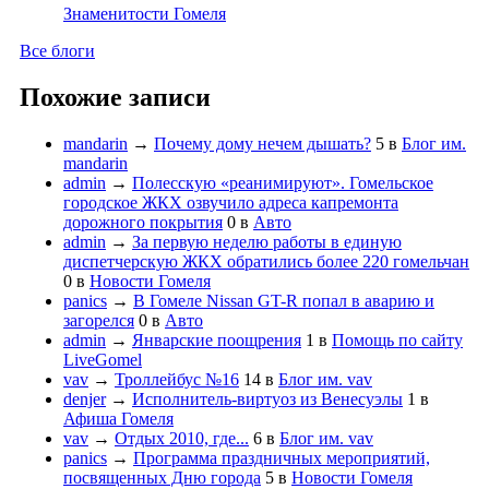
Знаменитости Гомеля
Все блоги
Похожие записи
mandarin
→
Почему дому нечем дышать?
5
в
Блог им.
mandarin
admin
→
Полесскую «реанимируют». Гомельское
городское ЖКХ озвучило адреса капремонта
дорожного покрытия
0
в
Авто
admin
→
За первую неделю работы в единую
диспетчерскую ЖКХ обратились более 220 гомельчан
0
в
Новости Гомеля
panics
→
В Гомеле Nissan GT-R попал в аварию и
загорелся
0
в
Авто
admin
→
Январские поощрения
1
в
Помощь по сайту
LiveGomel
vav
→
Троллейбус №16
14
в
Блог им. vav
denjer
→
Исполнитель-виртуоз из Венесуэлы
1
в
Афиша Гомеля
vav
→
Отдых 2010, где...
6
в
Блог им. vav
panics
→
Программа праздничных мероприятий,
посвященных Дню города
5
в
Новости Гомеля