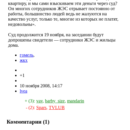
квартиру, и мы сами взыскиваем эти деньги через суд?
Он многих сотрудников ЖЭС отрывает постоянно от
работы, большинство людей ведь не жалуются на
качество услуг, только те, многие из которых не платят,
недовольны».
Суд продолжится 19 ноября, на заседании будут
допрошены свидетели — сотрудники ЖЭС и жильцы
дома.
гомель
,
жкх
+1
10 ноября 2008, 14:17
lvea
+ (3):
vav
,
barby_size
,
mandarin
- (2):
Spars
,
TVLUB
Комментарии (
1
)