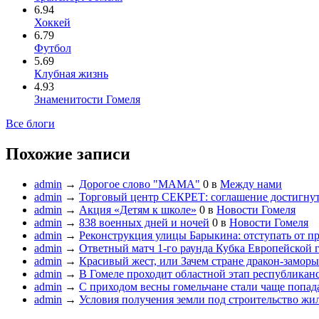
6.94
Хоккей
6.79
Футбол
5.69
Клубная жизнь
4.93
Знаменитости Гомеля
Все блоги
Похожие записи
admin
→
Дорогое слово "МАМА"
0
в
Между нами
admin
→
Торговый центр СЕКРЕТ: соглашение достигну
admin
→
Акция «Детям к школе»
0
в
Новости Гомеля
admin
→
838 военных дней и ночей
0
в
Новости Гомеля
admin
→
Реконструкция улицы Барыкина: отступать от пр
admin
→
Ответный матч 1-го раунда Кубка Европейской 
admin
→
Красивый жест, или Зачем стране дракон-замор
admin
→
В Гомеле проходит областной этап республика
admin
→
С приходом весны гомельчане стали чаще попада
admin
→
Условия получения земли под строительство жил