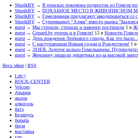
ShurikBY
→
В поисках покемона подросток из Гомеля по
ShurikBY
→
ПОХАБНОЕ МЕСТО В ЖИВОПИСНОМ М
ShurikBY
→
Гомельчанам предлагают закодироваться со 
ShurikBY
→
Супермаркет "Алми" вместо рынка "Быховс
guest
→
Мы строили, строили и наконец построили
1
в
Жи
guest
→
Gepard.by теперь и в Гомеле!
12
в
Новости Гомел
guest
→
День рождения Любимого города. Как это было...
guest
→
С наступающим Новым годом и Рождеством!
1
в
guest
→
ЛОЕВ. Золотое кольцо Гомельщины. Путеводител
guest
→
Женщину лишили декретных из-за высокой зарп
Весь эфир
|
RSS
Life:)
ROCK-CENTER
Velcom
Авария
акция
алкоголь
батэ
Беларусь
борьба
брсм
выставка
гаи