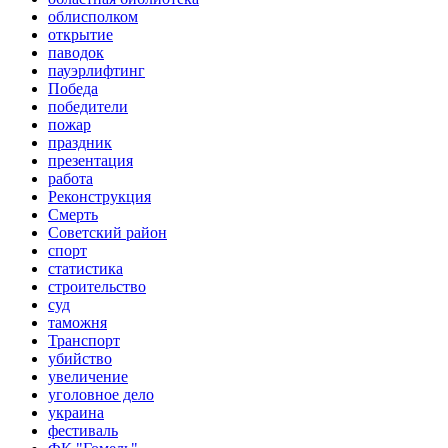
облисполком
открытие
паводок
пауэрлифтинг
Победа
победители
пожар
праздник
презентация
работа
Реконструкция
Смерть
Советский район
спорт
статистика
строительство
суд
таможня
Транспорт
убийство
увеличение
уголовное дело
украина
фестиваль