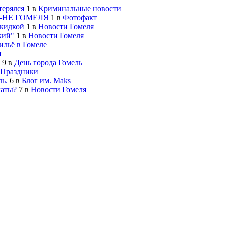
терялся
1
в
Криминальные новости
-НЕ ГОМЕЛЯ
1
в
Фотофакт
скидкой
1
в
Новости Гомеля
кий"
1
в
Новости Гомеля
льё в Гомеле
я
9
в
День города Гомель
Праздники
ь.
6
в
Блог им. Maks
латы?
7
в
Новости Гомеля