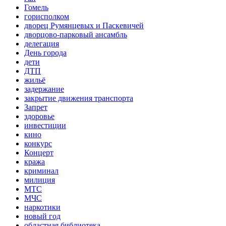
Гомель
горисполком
дворец Румянцевых и Паскевичей
дворцово-парковый ансамбль
делегация
День города
дети
ДТП
жильё
задержание
закрытие движения транспорта
Запрет
здоровье
инвестиции
кино
конкурс
Концерт
кража
криминал
милиция
МТС
МЧС
наркотики
новый год
областная библиотека