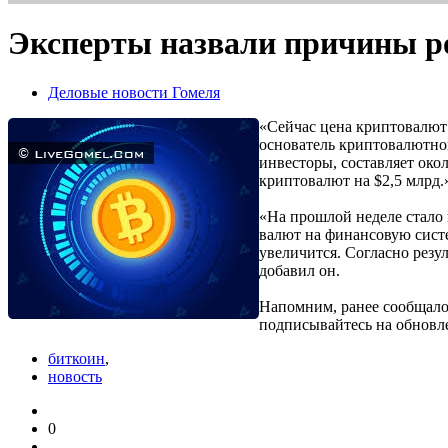
Эксперты назвали причины ро
Деловые новости Гомеля
«Сейчас цена криптовалют 
основатель криптовалютно
инвесторы, составляет ок
криптовалют на $2,5 млрд.
«На прошлой неделе стало
валют на финансовую сист
увеличится. Согласно резу
добавил он.
Напомним, ранее сообщалос
подписывайтесь на обновле
биткоин
,
новость
0