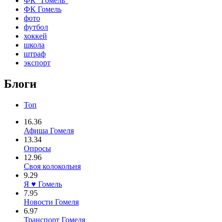
ФК "Гомель"
ФК Гомель
фото
футбол
хоккей
школа
штраф
экспорт
Блоги
Топ
16.36
Афиша Гомеля
13.34
Опросы
12.96
Своя колокольня
9.29
Я ♥ Гомель
7.95
Новости Гомеля
6.97
Транспорт Гомеля