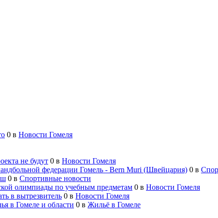
то
0
в
Новости Гомеля
оекта не будут
0
в
Новости Гомеля
гандбольной федерации Гомель - Bern Muri (Швейцария)
0
в
Спор
ыш
0
в
Спортивные новости
нской олимпиады по учебным предметам
0
в
Новости Гомеля
ть в вытрезвитель
0
в
Новости Гомеля
ья в Гомеле и области
0
в
Жильё в Гомеле