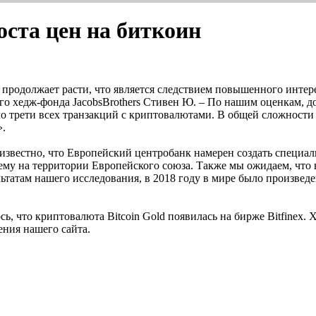
ста цен на биткоин
продолжает расти, что является следствием повышенного интере
го хедж-фонда JacobsBrothers Стивен Ю. – По нашим оценкам, 
оло трети всех транзакций с криптовалютами. В общей сложнос
».
 известно, что Европейский центробанк намерен создать специ
ему на территории Европейского союза. Также мы ожидаем, что
льтатам нашего исследования, в 2018 году в мире было произвед
ь, что криптовалюта Bitcoin Gold появилась на бирже Bitfinex. 
ния нашего сайта.