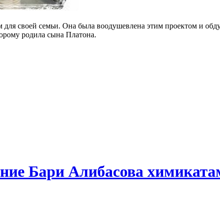
м для своей семьи. Она была воодушевлена этим проектом и обд
орому родила сына Платона.
ение Бари Алибасова химиката