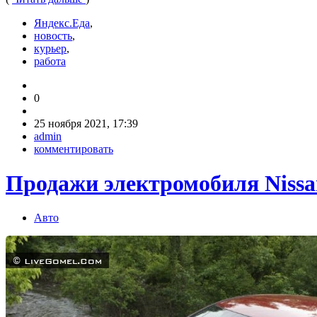
Яндекс.Еда
,
новость
,
курьер
,
работа
0
25 ноября 2021, 17:39
admin
комментировать
Продажи электромобиля Nissan
Авто