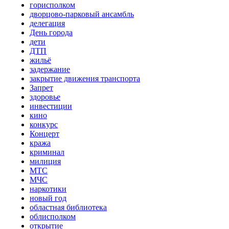
горисполком
дворцово-парковый ансамбль
делегация
День города
дети
ДТП
жильё
задержание
закрытие движения транспорта
Запрет
здоровье
инвестиции
кино
конкурс
Концерт
кража
криминал
милиция
МТС
МЧС
наркотики
новый год
областная библиотека
облисполком
открытие