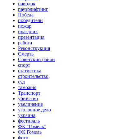
паводок
пауэрлифтинг
Победа
победители
пожар
праздник
презентация
работа
Реконструкция
Смерть
Советский район
спорт
статистика
строительство
суд
таможня
Транспорт
убийство
увеличение
уголовное дело
украина
фестиваль
ФК "Гомель"
ФК Гомель
фото