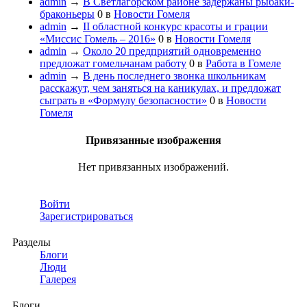
admin
→
В Светлагорском районе задержаны рыбаки-
браконьеры
0
в
Новости Гомеля
admin
→
II областной конкурс красоты и грации
«Миссис Гомель – 2016»
0
в
Новости Гомеля
admin
→
Около 20 предприятий одновременно
предложат гомельчанам работу
0
в
Работа в Гомеле
admin
→
В день последнего звонка школьникам
расскажут, чем заняться на каникулах, и предложат
сыграть в «Формулу безопасности»
0
в
Новости
Гомеля
Привязанные изображения
Нет привязанных изображений.
Войти
Зарегистрироваться
Разделы
Блоги
Люди
Галерея
Блоги