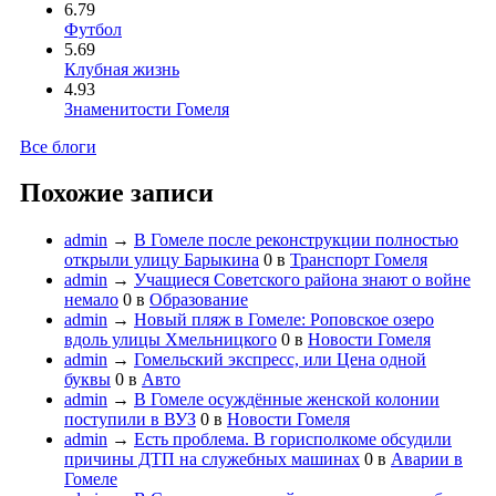
6.79
Футбол
5.69
Клубная жизнь
4.93
Знаменитости Гомеля
Все блоги
Похожие записи
admin
→
В Гомеле после реконструкции полностью
открыли улицу Барыкина
0
в
Транспорт Гомеля
admin
→
Учащиеся Советского района знают о войне
немало
0
в
Образование
admin
→
Новый пляж в Гомеле: Роповское озеро
вдоль улицы Хмельниц­кого
0
в
Новости Гомеля
admin
→
Гомельский экспресс, или Цена одной
буквы
0
в
Авто
admin
→
В Гомеле осуждённые женской колонии
поступили в ВУЗ
0
в
Новости Гомеля
admin
→
Есть проблема. В горисполкоме обсудили
причины ДТП на служебных машинах
0
в
Аварии в
Гомеле