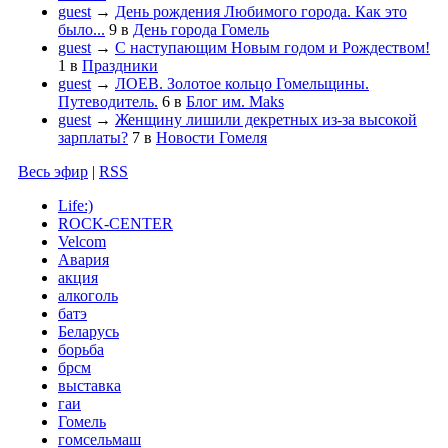
guest
→
День рождения Любимого города. Как это
было...
9
в
День города Гомель
guest
→
С наступающим Новым годом и Рождеством!
1
в
Праздники
guest
→
ЛОЕВ. Золотое кольцо Гомельщины.
Путеводитель.
6
в
Блог им. Maks
guest
→
Женщину лишили декретных из-за высокой
зарплаты?
7
в
Новости Гомеля
Весь эфир
|
RSS
Life:)
ROCK-CENTER
Velcom
Авария
акция
алкоголь
батэ
Беларусь
борьба
брсм
выставка
гаи
Гомель
гомсельмаш