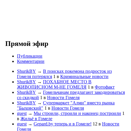
Прямой эфир
Публикации
Комментарии
ShurikBY
→
В поисках покемона подросток из
Гомеля потерялся
1
в
Криминальные новости
ShurikBY
→
ПОХАБНОЕ МЕСТО В
ЖИВОПИСНОМ М-НЕ ГОМЕЛЯ
1
в
Фотофакт
ShurikBY
→
Гомельчанам предлагают закодироваться
со скидкой
1
в
Новости Гомеля
ShurikBY
→
Супермаркет "Алми" вместо рынка
"Быховский"
1
в
Новости Гомеля
guest
→
Мы строили, строили и наконец построили
1
в
Жильё в Гомеле
guest
→
Gepard.by теперь и в Гомеле!
12
в
Новости
Гомеля