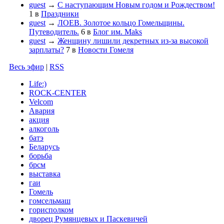
guest
→
С наступающим Новым годом и Рождеством!
1
в
Праздники
guest
→
ЛОЕВ. Золотое кольцо Гомельщины.
Путеводитель.
6
в
Блог им. Maks
guest
→
Женщину лишили декретных из-за высокой
зарплаты?
7
в
Новости Гомеля
Весь эфир
|
RSS
Life:)
ROCK-CENTER
Velcom
Авария
акция
алкоголь
батэ
Беларусь
борьба
брсм
выставка
гаи
Гомель
гомсельмаш
горисполком
дворец Румянцевых и Паскевичей