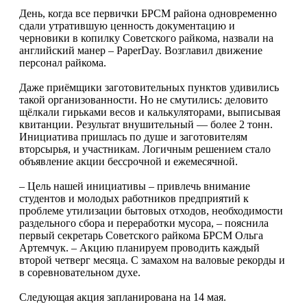
День, когда все первички БРСМ района одновременно
сдали утратившую ценность документацию и
черновики в копилку Советского райкома, назвали на
английский манер – PaperDay. Возглавил движение
персонал райкома.
Даже приёмщики заготовительных пунктов удивились
такой организованности. Но не смутились: деловито
щёлкали гирьками весов и калькуляторами, выписывая
квитанции. Результат внушительный — более 2 тонн.
Инициатива пришлась по душе и заготовителям
вторсырья, и участникам. Логичным решением стало
объявление акции бессрочной и ежемесячной.
– Цель нашей инициативы – привлечь внимание
студентов и молодых работников предприятий к
проблеме утилизации бытовых отходов, необходимости
раздельного сбора и переработки мусора, – пояснила
первый секретарь Советского райкома БРСМ Ольга
Артемчук. – Акцию планируем проводить каждый
второй четверг месяца. С замахом на валовые рекорды и
в соревновательном духе.
Следующая акция запланирована на 14 мая.