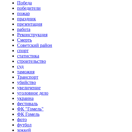
Победа
победители
пожар
праздник
презентация
работа
Реконструкция
Смерть
Советский район
спорт
статистика
строительство
суд
таможня
Транспорт
убийство
увеличение
уголовное дело
украина
фестиваль
ФК "Гомель"
ФК Гомель
фото
футбол
хоккей