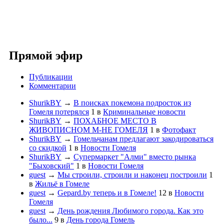
Прямой эфир
Публикации
Комментарии
ShurikBY
→
В поисках покемона подросток из
Гомеля потерялся
1
в
Криминальные новости
ShurikBY
→
ПОХАБНОЕ МЕСТО В
ЖИВОПИСНОМ М-НЕ ГОМЕЛЯ
1
в
Фотофакт
ShurikBY
→
Гомельчанам предлагают закодироваться
со скидкой
1
в
Новости Гомеля
ShurikBY
→
Супермаркет "Алми" вместо рынка
"Быховский"
1
в
Новости Гомеля
guest
→
Мы строили, строили и наконец построили
1
в
Жильё в Гомеле
guest
→
Gepard.by теперь и в Гомеле!
12
в
Новости
Гомеля
guest
→
День рождения Любимого города. Как это
было...
9
в
День города Гомель