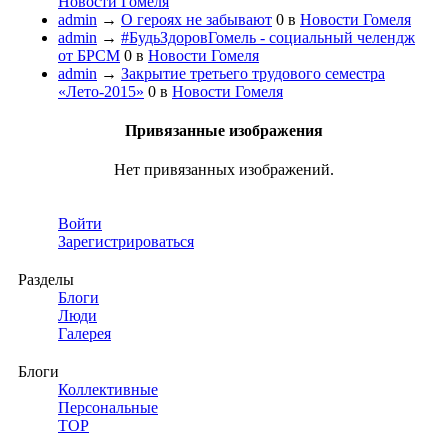
Новости Гомеля
admin
→
О героях не забывают
0
в
Новости Гомеля
admin
→
#БудьЗдоровГомель - социальный челендж
от БРСМ
0
в
Новости Гомеля
admin
→
Закрытие третьего трудового семестра
«Лето-2015»
0
в
Новости Гомеля
Привязанные изображения
Нет привязанных изображений.
Войти
Зарегистрироваться
Разделы
Блоги
Люди
Галерея
Блоги
Коллективные
Персональные
TOP