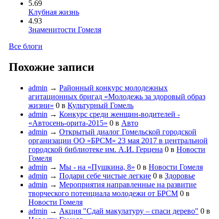
5.69
Клубная жизнь
4.93
Знаменитости Гомеля
Все блоги
Похожие записи
admin
→
Районный конкурс молодежных
агитационных бригад «Молодежь за здоровый образ
жизни»
0
в
Культурный Гомель
admin
→
Конкурс среди женщин-водителей -
«Автосень-орита-2015»
0
в
Авто
admin
→
Открытый диалог Гомельской городской
организации ОО «БРСМ» 23 мая 2017 в центральной
городской библиотеке им. А.И. Герцена
0
в
Новости
Гомеля
admin
→
Мы - на «Пушкина, 8»
0
в
Новости Гомеля
admin
→
Подари себе чистые легкие
0
в
Здоровье
admin
→
Мероприятия направленные на развитие
творческого потенциала молодежи от БРСМ
0
в
Новости Гомеля
admin
→
Акция "Сдай макулатуру – спаси дерево"
0
в