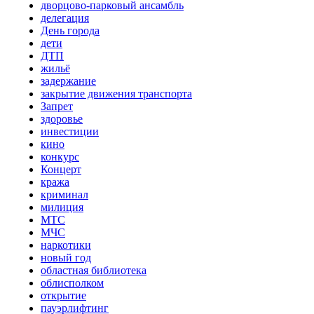
дворцово-парковый ансамбль
делегация
День города
дети
ДТП
жильё
задержание
закрытие движения транспорта
Запрет
здоровье
инвестиции
кино
конкурс
Концерт
кража
криминал
милиция
МТС
МЧС
наркотики
новый год
областная библиотека
облисполком
открытие
пауэрлифтинг