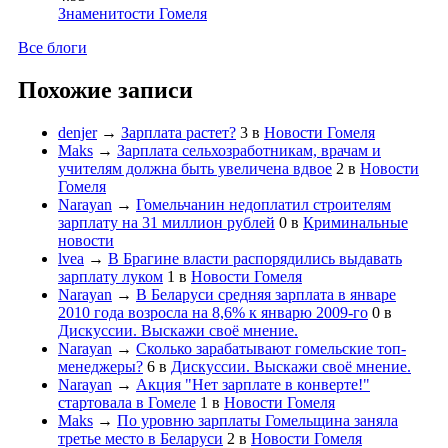
Знаменитости Гомеля
Все блоги
Похожие записи
denjer
→
Зарплата растет?
3
в
Новости Гомеля
Maks
→
Зарплата сельхозработникам, врачам и
учителям должна быть увеличена вдвое
2
в
Новости
Гомеля
Narayan
→
Гомельчанин недоплатил строителям
зарплату на 31 миллион рублей
0
в
Криминальные
новости
lvea
→
В Брагине власти распорядились выдавать
зарплату луком
1
в
Новости Гомеля
Narayan
→
В Беларуси средняя зарплата в январе
2010 года возросла на 8,6% к январю 2009-го
0
в
Дискуссии. Выскажи своё мнение.
Narayan
→
Сколько зарабатывают гомельские топ-
менеджеры?
6
в
Дискуссии. Выскажи своё мнение.
Narayan
→
Акция "Нет зарплате в конверте!"
стартовала в Гомеле
1
в
Новости Гомеля
Maks
→
По уровню зарплаты Гомельщина заняла
третье место в Беларуси
2
в
Новости Гомеля