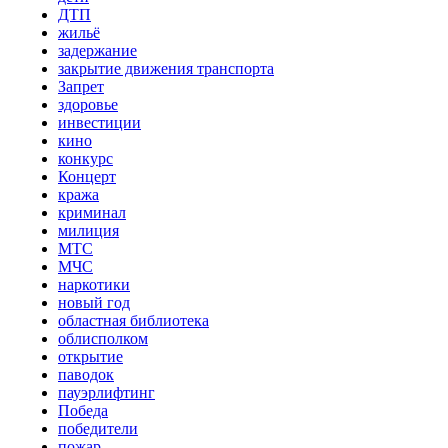
ДТП
жильё
задержание
закрытие движения транспорта
Запрет
здоровье
инвестиции
кино
конкурс
Концерт
кража
криминал
милиция
МТС
МЧС
наркотики
новый год
областная библиотека
облисполком
открытие
паводок
пауэрлифтинг
Победа
победители
пожар