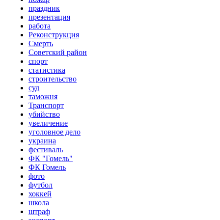
праздник
презентация
работа
Реконструкция
Смерть
Советский район
спорт
статистика
строительство
суд
таможня
Транспорт
убийство
увеличение
уголовное дело
украина
фестиваль
ФК "Гомель"
ФК Гомель
фото
футбол
хоккей
школа
штраф