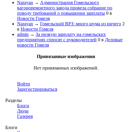
Narayan
→
Администрация Гомельского
вагоноремонтного завода провела собрание по
поводу требований о повышении зарплаты
0
в
Новости Гомеля
Narayan
→
Гомельский ВРЗ: много шума из ничего
2
в
Новости Гомеля
admin
→
За низкую зарплату на гомельских
предприятиях спросят с руководителей
0
в
Деловые
новости Гомеля
Привязанные изображения
Нет привязанных изображений.
Войти
Зарегистрироваться
Разделы
Блоги
Люди
Галерея
Блоги