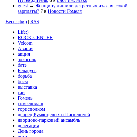
Путеводитель.
6
в
Блог им. Maks
guest
→
Женщину лишили декретных из-за высокой
зарплаты?
7
в
Новости Гомеля
Весь эфир
|
RSS
Life:)
ROCK-CENTER
Velcom
Авария
акция
алкоголь
батэ
Беларусь
борьба
брсм
выставка
гаи
Гомель
гомсельмаш
горисполком
дворец Румянцевых и Паскевичей
дворцово-парковый ансамбль
делегация
День города
дети