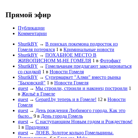
Прямой эфир
Публикации
Комментарии
ShurikBY
→
В поисках покемона подросток из
Гомеля потерялся
1
в
Криминальные новости
ShurikBY
→
ПОХАБНОЕ МЕСТО В
ЖИВОПИСНОМ М-НЕ ГОМЕЛЯ
1
в
Фотофакт
ShurikBY
→
Гомельчанам предлагают закодироваться
со скидкой
1
в
Новости Гомеля
ShurikBY
→
Супермаркет "Алми" вместо рынка
"Быховский"
1
в
Новости Гомеля
guest
→
Мы строили, строили и наконец построили
1
в
Жильё в Гомеле
guest
→
Gepard.by теперь и в Гомеле!
12
в
Новости
Гомеля
guest
→
День рождения Любимого города. Как это
было...
9
в
День города Гомель
guest
→
С наступающим Новым годом и Рождеством!
1
в
Праздники
guest
→
ЛОЕВ. Золотое кольцо Гомельщины.