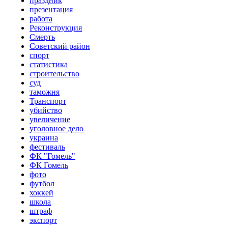
праздник
презентация
работа
Реконструкция
Смерть
Советский район
спорт
статистика
строительство
суд
таможня
Транспорт
убийство
увеличение
уголовное дело
украина
фестиваль
ФК "Гомель"
ФК Гомель
фото
футбол
хоккей
школа
штраф
экспорт