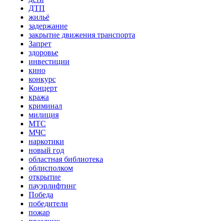
ДТП
жильё
задержание
закрытие движения транспорта
Запрет
здоровье
инвестиции
кино
конкурс
Концерт
кража
криминал
милиция
МТС
МЧС
наркотики
новый год
областная библиотека
облисполком
открытие
пауэрлифтинг
Победа
победители
пожар