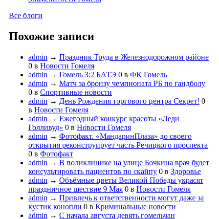
Все блоги
Похожие записи
admin
→
Праздник Труда в Железнодорожном районе
0
в
Новости Гомеля
admin
→
Гомель 3:2 БАТЭ
0
в
ФК Гомель
admin
→
Матч за бронзу чемпионата РБ по гандболу
0
в
Спортивные новости
admin
→
День Рождения торгового центра Секрет!
0
в
Новости Гомеля
admin
→
Ежегодный конкурс красоты «Леди
Голливуд»
0
в
Новости Гомеля
admin
→
Фотофакт. «МандаринПлаза» до своего
открытия реконструирует часть Речицкого проспекта
0
в
Фотофакт
admin
→
В поликлинике на улице Бочкина врач будет
консультировать пациентов по скайпу
0
в
Здоровье
admin
→
Объёмные цветы Великой Победы украсят
праздничное шествие 9 Мая
0
в
Новости Гомеля
admin
→
Привлечь к ответственности могут даже за
кустик конопли
0
в
Криминальные новости
admin
→
С начала августа девять гомельчан