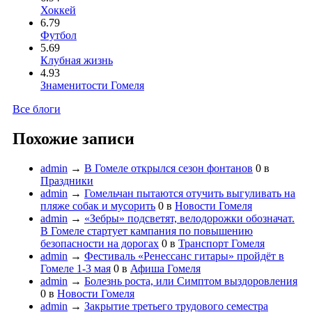
Хоккей
6.79
Футбол
5.69
Клубная жизнь
4.93
Знаменитости Гомеля
Все блоги
Похожие записи
admin
→
В Гомеле открылся сезон фонтанов
0
в
Праздники
admin
→
Гомельчан пытаются отучить выгуливать на
пляже собак и мусорить
0
в
Новости Гомеля
admin
→
«Зебры» подсветят, велодорожки обозначат.
В Гомеле стартует кампания по повышению
безопасности на дорогах
0
в
Транспорт Гомеля
admin
→
Фестиваль «Ренессанс гитары» пройдёт в
Гомеле 1-3 мая
0
в
Афиша Гомеля
admin
→
Болезнь роста, или Симптом выздоровления
0
в
Новости Гомеля
admin
→
Закрытие третьего трудового семестра