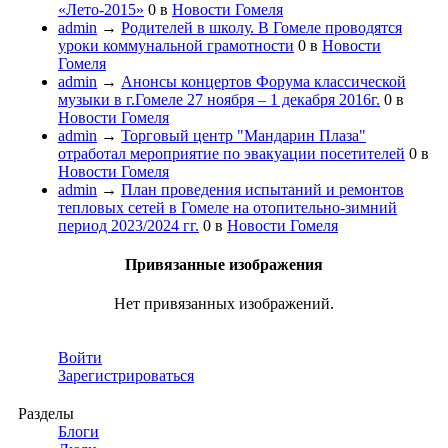
«Лето-2015»
0
в
Новости Гомеля
admin
→
Родителей в школу. В Гомеле проводятся
уроки коммунальной грамотности
0
в
Новости
Гомеля
admin
→
Анонсы концертов Форума классической
музыки в г.Гомеле 27 ноября – 1 декабря 2016г.
0
в
Новости Гомеля
admin
→
Торговый центр "Мандарин Плаза"
отработал мероприятие по эвакуации посетителей
0
в
Новости Гомеля
admin
→
План проведения испытаний и ремонтов
тепловых сетей в Гомеле на отопительно-зимний
период 2023/2024 гг.
0
в
Новости Гомеля
Привязанные изображения
Нет привязанных изображений.
Войти
Зарегистрироваться
Разделы
Блоги