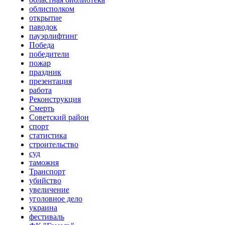
облисполком
открытие
паводок
пауэрлифтинг
Победа
победители
пожар
праздник
презентация
работа
Реконструкция
Смерть
Советский район
спорт
статистика
строительство
суд
таможня
Транспорт
убийство
увеличение
уголовное дело
украина
фестиваль