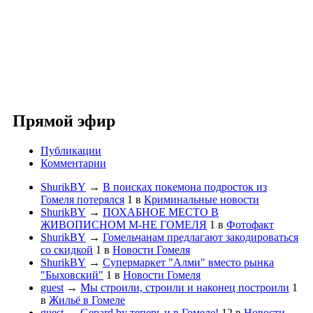
Прямой эфир
Публикации
Комментарии
ShurikBY
→
В поисках покемона подросток из
Гомеля потерялся
1
в
Криминальные новости
ShurikBY
→
ПОХАБНОЕ МЕСТО В
ЖИВОПИСНОМ М-НЕ ГОМЕЛЯ
1
в
Фотофакт
ShurikBY
→
Гомельчанам предлагают закодироваться
со скидкой
1
в
Новости Гомеля
ShurikBY
→
Супермаркет "Алми" вместо рынка
"Быховский"
1
в
Новости Гомеля
guest
→
Мы строили, строили и наконец построили
1
в
Жильё в Гомеле
guest
→
Gepard.by теперь и в Гомеле!
12
в
Новости