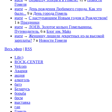
Гомеля
guest
→
День рождения Любимого города. Как это
было...
9
в
День города Гомель
guest
→
С наступающим Новым годом и Рождеством!
1
в
Праздники
guest
→
ЛОЕВ. Золотое кольцо Гомельщины.
Путеводитель.
6
в
Блог им. Maks
guest
→
Женщину лишили декретных из-за высокой
зарплаты?
7
в
Новости Гомеля
Весь эфир
|
RSS
Life:)
ROCK-CENTER
Velcom
Авария
акция
алкоголь
батэ
Беларусь
борьба
брсм
выставка
гаи
Гомель