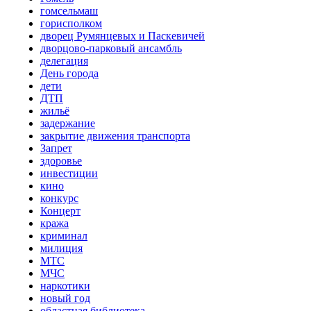
гомсельмаш
горисполком
дворец Румянцевых и Паскевичей
дворцово-парковый ансамбль
делегация
День города
дети
ДТП
жильё
задержание
закрытие движения транспорта
Запрет
здоровье
инвестиции
кино
конкурс
Концерт
кража
криминал
милиция
МТС
МЧС
наркотики
новый год
областная библиотека