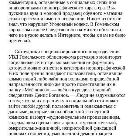
комментарии, оставленные в со­циальных сетях под
видеороликами порнографического характера. Вы­
пускница вуза и молодой продавец обувного магазина
стали преступ­никами по неведению. Никто из них не
знал, что нарушает Уголов­ный кодекс. В Гомельском
город­ском отделе Следственного коми­тета объяснили,
чего не нужно де­лать в Интернете, чтобы к вам не было
претензий.
— Сотрудники специализи­рованного подразделения
УВД Гомельского облисполкома регу­лярно мониторят
социальные се­ти с целью выявления информа­ции,
которую можно отнести к ка­тегории порнографической.
В их поле зрения попадают пользова­тели, оставившие
комментарий либо лайк под роликами опреде­лённой
направленности либо же просто поместившие их в
папку «Моё видео», — ввёл в курс дела старший
следователь Денис Бог­данов. — Люди не задумывают­ся
о том, что на их страничку в со­циальной сети может
зайти лю­бой другой пользователь и ознако­миться с
данными, которые члены областной экспертной
комиссии назовут «аудиовизуальным про­изведением,
содержащим сцены с вульгарно-натуралистической,
омерзительно-циничной, непри­стойной фиксацией
половых сно­шений, умышленной демонстра­цией