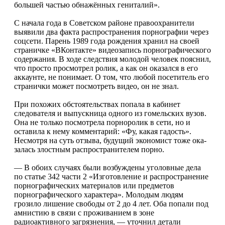
большей частью обнажённых гениталий».
С начала года в Советском рай­оне правоохранители
выявили два факта распространения порногра­фии через
соцсети. Парень 1989 года рождения хранил на своей
страничке «ВКонтакте» видеоза­пись порнографического
содер­жания. В ходе следствия молодой человек пояснил,
что просто про­смотрел ролик, а как он оказался в его
аккаунте, не понимает. О том, что любой посетитель его
стра­нички может посмотреть видео, он не знал.
При похожих обстоятельствах попала в кабинет
следователя и выпускница одного из гомельских вузов.
Она не только посмотре­ла порноролик в сети, но и
остави­ла к нему комментарий: «Фу, какая гадость».
Несмотря на суть отзы­ва, будущий экономист тоже ока­
залась злостным распространите­лем порно.
— В обоих случаях были возбуж­дены уголовные дела
по статье 342 части 2 «Изготовление и распро­странение
порнографических мате­риалов или предметов
порнографи­ческого характера». Молодым лю­дям
грозило лишение свободы от 2 до 4 лет. Оба попали под
амни­стию в связи с проживанием в зо­не
радиоактивного загрязнения, — уточнил детали