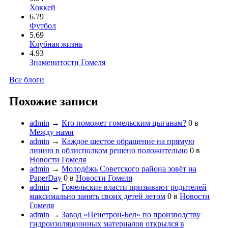
Хоккей
6.79
Футбол
5.69
Клубная жизнь
4.93
Знаменитости Гомеля
Все блоги
Похожие записи
admin
→
Кто поможет гомельским цыганам?
0
в
Между нами
admin
→
Каждое шестое обращение на прямую
линию в облисполком решено положительно
0
в
Новости Гомеля
admin
→
Молодёжь Советского района зовёт на
PaperDay
0
в
Новости Гомеля
admin
→
Гомельские власти призывают родителей
максимально занять своих детей летом
0
в
Новости
Гомеля
admin
→
Завод «Пенетрон-Бел» по производству
гидро­изоляционных материалов открылся в