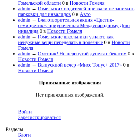
Гомельской области
0
в
Новости Гомеля
admin
→
Гомельских водителей призвали не занимать
парковки для инвалидов
0
в
Авто
admin
→
Благотворительная акция «Цветик-
семицветик», приуроченная Международному Дню
инвалида
0
в
Новости Гомеля
admin
→
Гомельские школьники узнают, как
ненужные вещи переделать в полезные
0
в
Новости
Гомеля
admin
→
Охотник! Не перепутай дупеля с бекасом
0
в
Новости Гомеля
admin
→
Выпускной вечер «Мисс Тонус+ 2017»
0
в
Новости Гомеля
Привязанные изображения
Нет привязанных изображений.
Войти
Зарегистрироваться
Разделы
Блоги