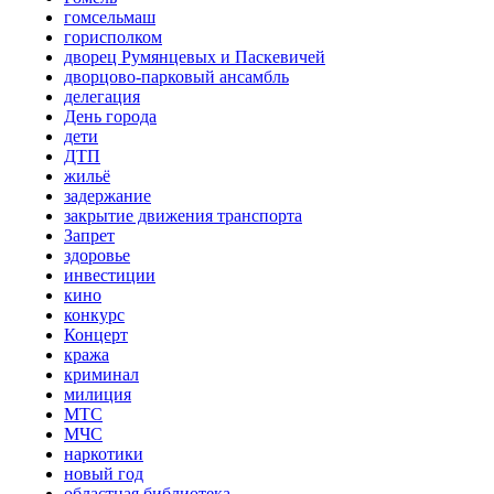
гомсельмаш
горисполком
дворец Румянцевых и Паскевичей
дворцово-парковый ансамбль
делегация
День города
дети
ДТП
жильё
задержание
закрытие движения транспорта
Запрет
здоровье
инвестиции
кино
конкурс
Концерт
кража
криминал
милиция
МТС
МЧС
наркотики
новый год
областная библиотека