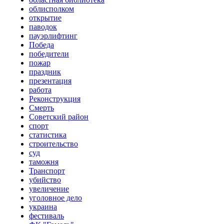
облисполком
открытие
паводок
пауэрлифтинг
Победа
победители
пожар
праздник
презентация
работа
Реконструкция
Смерть
Советский район
спорт
статистика
строительство
суд
таможня
Транспорт
убийство
увеличение
уголовное дело
украина
фестиваль