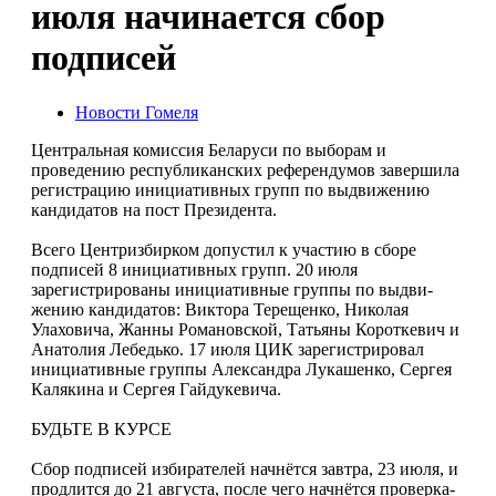
июля начинается сбор
подписей
Новости Гомеля
Центральная комиссия Беларуси по выборам и
проведению республикан­ских референдумов завер­шила
регистрацию иници­ативных групп по выдви­жению
кандидатов на пост Президента.
Всего Центризбирком допустил к участию в сборе
подписей 8 иници­ативных групп. 20 июля
зарегистрированы иници­ативные группы по выдви­
жению кандидатов: Викто­ра Терещенко, Николая
Улаховича, Жанны Рома­новской, Татьяны Корот­кевич и
Анатолия Лебедь­ко. 17 июля ЦИК зареги­стрировал
инициативные группы Александра Лука­шенко, Сергея
Калякина и Сергея Гайдукевича.
БУДЬТЕ В КУРСЕ
Сбор подписей изби­рателей начнётся зав­тра, 23 июля, и
продлит­ся до 21 августа, после чего начнётся проверка­