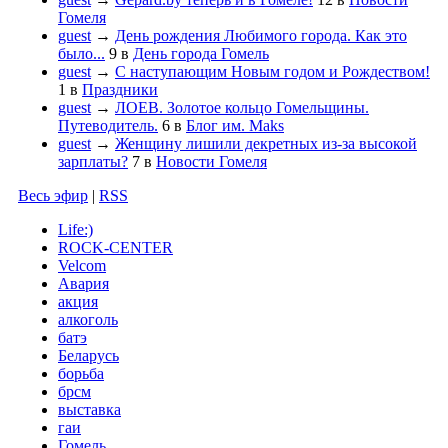
Гомеля
guest
→
День рождения Любимого города. Как это
было...
9
в
День города Гомель
guest
→
С наступающим Новым годом и Рождеством!
1
в
Праздники
guest
→
ЛОЕВ. Золотое кольцо Гомельщины.
Путеводитель.
6
в
Блог им. Maks
guest
→
Женщину лишили декретных из-за высокой
зарплаты?
7
в
Новости Гомеля
Весь эфир
|
RSS
Life:)
ROCK-CENTER
Velcom
Авария
акция
алкоголь
батэ
Беларусь
борьба
брсм
выставка
гаи
Гомель