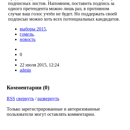
подписных листов. На­помним, поставить под­пись за
одного претен­дента можно лишь раз, в противном
случае ваш голос учтён не будет. Но поддержать своей
подпи­сью можно хоть всех потенциальных кан­дидатов.
выборы 2015
,
гомель
,
новость
0
22 июля 2015, 12:24
admin
Комментарии (
0
)
RSS
свернуть
/
развернуть
Только зарегистрированные и авторизованные
пользователи могут оставлять комментарии.