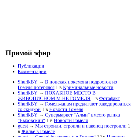
Прямой эфир
Публикации
Комментарии
ShurikBY
→
В поисках покемона подросток из
Гомеля потерялся
1
в
Криминальные новости
ShurikBY
→
ПОХАБНОЕ МЕСТО В
ЖИВОПИСНОМ М-НЕ ГОМЕЛЯ
1
в
Фотофакт
ShurikBY
→
Гомельчанам предлагают закодироваться
со скидкой
1
в
Новости Гомеля
ShurikBY
→
Супермаркет "Алми" вместо рынка
"Быховский"
1
в
Новости Гомеля
guest
→
Мы строили, строили и наконец построили
1
в
Жильё в Гомеле
guest
→
Gepard.by теперь и в Гомеле!
12
в
Новости