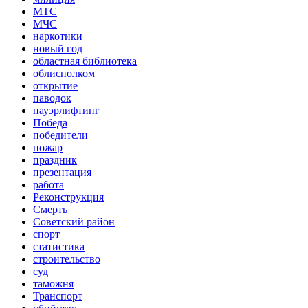
МТС
МЧС
наркотики
новый год
областная библиотека
облисполком
открытие
паводок
пауэрлифтинг
Победа
победители
пожар
праздник
презентация
работа
Реконструкция
Смерть
Советский район
спорт
статистика
строительство
суд
таможня
Транспорт