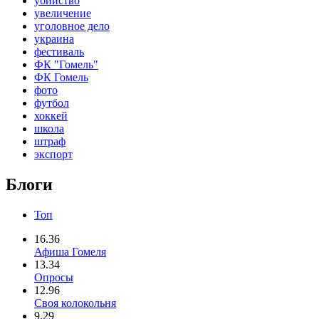
убийство
увеличение
уголовное дело
украина
фестиваль
ФК "Гомель"
ФК Гомель
фото
футбол
хоккей
школа
штраф
экспорт
Блоги
Топ
16.36
Афиша Гомеля
13.34
Опросы
12.96
Своя колокольня
9.29