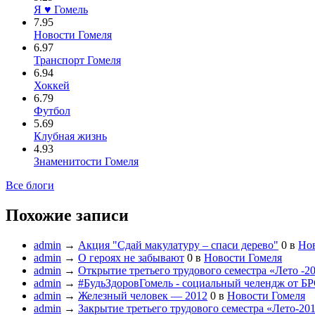
Я ♥ Гомель
7.95
Новости Гомеля
6.97
Транспорт Гомеля
6.94
Хоккей
6.79
Футбол
5.69
Клубная жизнь
4.93
Знаменитости Гомеля
Все блоги
Похожие записи
admin
→
Акция "Сдай макулатуру – спаси дерево"
0
в
Нов
admin
→
О героях не забывают
0
в
Новости Гомеля
admin
→
Открытие третьего трудового семестра «Лето -2
admin
→
#БудьЗдоровГомель - социальный челендж от Б
admin
→
Железный человек — 2012
0
в
Новости Гомеля
admin
→
Закрытие третьего трудового семестра «Лето-20