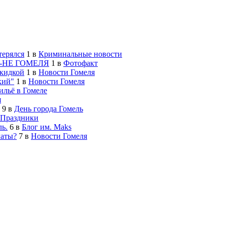
терялся
1
в
Криминальные новости
-НЕ ГОМЕЛЯ
1
в
Фотофакт
скидкой
1
в
Новости Гомеля
кий"
1
в
Новости Гомеля
льё в Гомеле
я
9
в
День города Гомель
Праздники
ь.
6
в
Блог им. Maks
латы?
7
в
Новости Гомеля