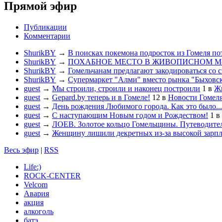
Прямой эфир
Публикации
Комментарии
ShurikBY
→
В поисках покемона подросток из Гомеля по
ShurikBY
→
ПОХАБНОЕ МЕСТО В ЖИВОПИСНОМ М
ShurikBY
→
Гомельчанам предлагают закодироваться со 
ShurikBY
→
Супермаркет "Алми" вместо рынка "Быховс
guest
→
Мы строили, строили и наконец построили
1
в
Жи
guest
→
Gepard.by теперь и в Гомеле!
12
в
Новости Гомел
guest
→
День рождения Любимого города. Как это было...
guest
→
С наступающим Новым годом и Рождеством!
1
в
guest
→
ЛОЕВ. Золотое кольцо Гомельщины. Путеводител
guest
→
Женщину лишили декретных из-за высокой зарп
Весь эфир
|
RSS
Life:)
ROCK-CENTER
Velcom
Авария
акция
алкоголь
батэ