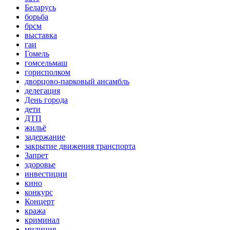
Беларусь
борьба
брсм
выставка
гаи
Гомель
гомсельмаш
горисполком
дворцово-парковый ансамбль
делегация
День города
дети
ДТП
жильё
задержание
закрытие движения транспорта
Запрет
здоровье
инвестиции
кино
конкурс
Концерт
кража
криминал
милиция