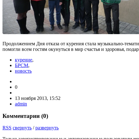
Продолжением Дня отказа от курения стала музыкально-темати
помогли всем гостям окунуться в мир счастья и здоровья, пода
курение
,
БРСМ
,
новость
0
13 ноября 2013, 15:52
admin
Комментарии (
0
)
RSS
свернуть
/
развернуть
Только зарегистрированные и авторизованные пользователи мо