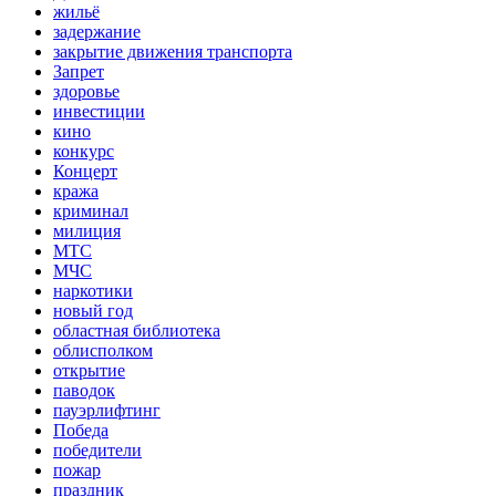
жильё
задержание
закрытие движения транспорта
Запрет
здоровье
инвестиции
кино
конкурс
Концерт
кража
криминал
милиция
МТС
МЧС
наркотики
новый год
областная библиотека
облисполком
открытие
паводок
пауэрлифтинг
Победа
победители
пожар
праздник