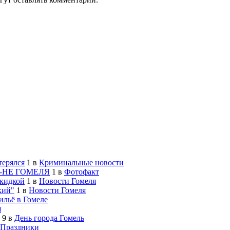
терялся
1
в
Криминальные новости
-НЕ ГОМЕЛЯ
1
в
Фотофакт
скидкой
1
в
Новости Гомеля
кий"
1
в
Новости Гомеля
льё в Гомеле
я
9
в
День города Гомель
Праздники