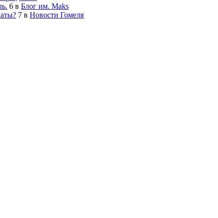
ь.
6
в
Блог им. Maks
латы?
7
в
Новости Гомеля