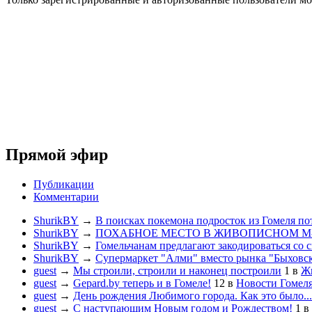
Прямой эфир
Публикации
Комментарии
ShurikBY
→
В поисках покемона подросток из Гомеля по
ShurikBY
→
ПОХАБНОЕ МЕСТО В ЖИВОПИСНОМ М
ShurikBY
→
Гомельчанам предлагают закодироваться со 
ShurikBY
→
Супермаркет "Алми" вместо рынка "Быховс
guest
→
Мы строили, строили и наконец построили
1
в
Жи
guest
→
Gepard.by теперь и в Гомеле!
12
в
Новости Гомел
guest
→
День рождения Любимого города. Как это было...
guest
→
С наступающим Новым годом и Рождеством!
1
в