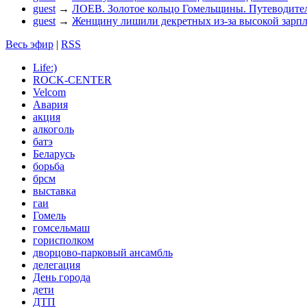
guest
→
ЛОЕВ. Золотое кольцо Гомельщины. Путеводител
guest
→
Женщину лишили декретных из-за высокой зарп
Весь эфир
|
RSS
Life:)
ROCK-CENTER
Velcom
Авария
акция
алкоголь
батэ
Беларусь
борьба
брсм
выставка
гаи
Гомель
гомсельмаш
горисполком
дворцово-парковый ансамбль
делегация
День города
дети
ДТП