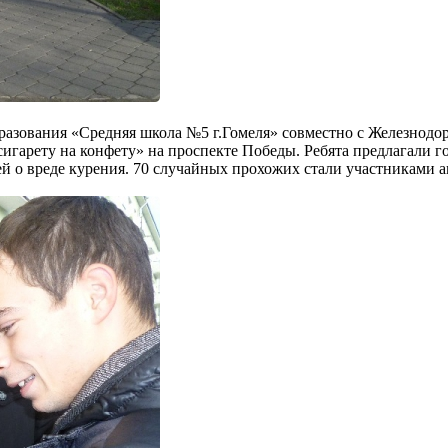
образования «Средняя школа №5 г.Гомеля» совместно с Железно
арету на конфету» на проспекте Победы. Ребята предлагали го
 о вреде курения. 70 случайных прохожих стали участниками а