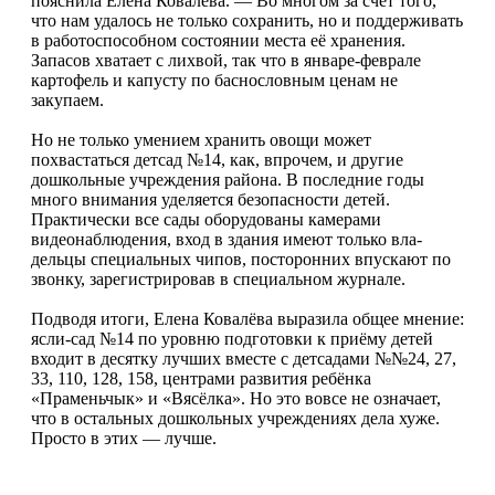
пояснила Елена Ковалёва. — Во многом за счёт того,
что нам удалось не только сохранить, но и поддерживать
в работоспособном состоянии места её хранения.
Запасов хватает с лихвой, так что в январе-феврале
картофель и капусту по баснословным ценам не
закупаем.
Но не только умением хранить овощи может
похвастаться детсад №14, как, впрочем, и другие
дошкольные учреждения района. В последние годы
много внимания уделяется безопасности детей.
Практически все сады оборудованы камерами
видеонаблюдения, вход в здания имеют только вла­
дельцы специальных чипов, посторонних впускают по
звонку, зарегистрировав в специальном журнале.
Подводя итоги, Елена Ковалёва выразила общее мнение:
ясли-сад №14 по уровню подготовки к приёму детей
входит в десятку лучших вместе с детсадами №№24, 27,
33, 110, 128, 158, центрами развития ребёнка
«Праменьчык» и «Вясёлка». Но это вовсе не означает,
что в остальных дошкольных учреждениях дела хуже.
Просто в этих — лучше.