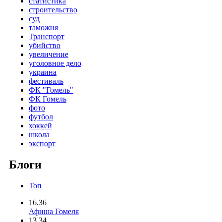
статистика
строительство
суд
таможня
Транспорт
убийство
увеличение
уголовное дело
украина
фестиваль
ФК "Гомель"
ФК Гомель
фото
футбол
хоккей
школа
экспорт
Блоги
Топ
16.36
Афиша Гомеля
13.34