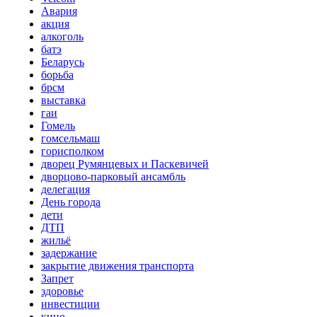
Авария
акция
алкоголь
батэ
Беларусь
борьба
брсм
выставка
гаи
Гомель
гомсельмаш
горисполком
дворец Румянцевых и Паскевичей
дворцово-парковый ансамбль
делегация
День города
дети
ДТП
жильё
задержание
закрытие движения транспорта
Запрет
здоровье
инвестиции
кино