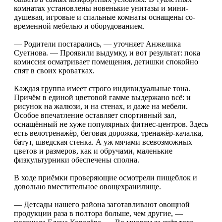
комнатах установлены новенькие унитазы и мини-
душевая, игровые и спальные комнаты оснащены со­
временной мебелью и оборудованием.
— Родители постарались, — уточняет Анжелика
Суетнова. — Проявили выдумку, и вот результат: пока
комиссия осматривает помещения, детишки спокойно
спят в своих кроватках.
Каждая группа имеет строго индивидуальные тона.
Причём в единой цветовой гамме выдержано всё: и
рисунок на жалюзи, и на стенах, и даже на мебели.
Особое впечатление оставляет спортивный зал,
оснащённый не хуже популярных фитнес-центров. Здесь
есть велотренажёр, беговая дорожка, тренажёр-качалка,
батут, шведская стенка. А уж мячами всевозможных
цветов и размеров, как и обручами, маленькие
физкультурники обеспечены сполна.
В ходе приёмки проверяющие осмотрели пищеблок и
довольно вместительное овощехранилище.
— Детсады нашего района заготавливают овощной
продукции раза в полтора больше, чем другие, —