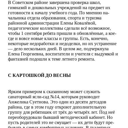
В Советском районе завер­шена проверка школ,
гимназий и дошкольных учреждений на предмет их
готовности к нача­лу учебного года. По мнению на­
чальника отдела образования, спорта и туризма
районной ад­министрации Елены Ковалё­вой,
педагогические коллективы сделали всё возможное,
чтобы 1 сентября ребята пришли в об­новлённые, а кое-
где и вовсе но­вые классы и группы. Есть, ко­нечно,
некоторые недоработки и недоделки, но их устранение
— дело нескольких дней. В целом же, подчеркнула
Елена Георги­евна, воспитатели и учителя с выдумкой и
фантазией подошли к теме летнего ремонта.
С КАРТОШКОЙ ДО ВЕСНЫ
Ярким примером к сказанному может служить
санаторный ясли-сад №14, которым руководит
Анжелика Суетнова. Это один из десяти детсадов
района, где в этом году откроют дополнительную
группу для ребятишек от трёх до четырёх лет. Под неё
переоборудовали бывший методический кабинет. Но
пусть родителей это не смущает — их дети будут пре­
бывать в самых комфортных условиях. В туалетных