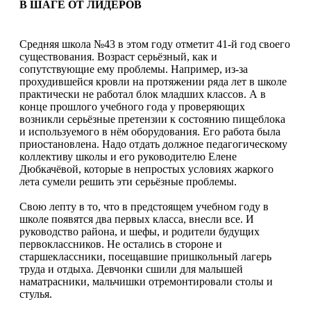
В ШАГЕ ОТ ЛИДЕРОВ
Средняя школа №43 в этом году отметит 41-й год своего
существования. Возраст серьёзный, как и
сопутствующие ему проблемы. Например, из-за
прохудившейся кровли на протяжении ряда лет в школе
практически не работал блок младших классов. А в
конце прошлого учебного года у проверяющих
возникли серьёзные претензии к состоянию пищеблока
и используемого в нём оборудования. Его работа была
приостановлена. Надо отдать должное педагогическому
коллективу школы и его руководителю Елене
Дюбкачёвой, которые в непростых условиях жаркого
лета сумели решить эти серьёзные проблемы.
Свою лепту в то, что в предстоящем учебном году в
школе появятся два первых класса, внесли все. И
руководство района, и шефы, и родители будущих
первоклассников. Не остались в стороне и
старшеклассники, посещавшие пришкольный лагерь
труда и отдыха. Девчонки сшили для малышей
наматрасники, мальчишки отремонтировали столы и
стулья.