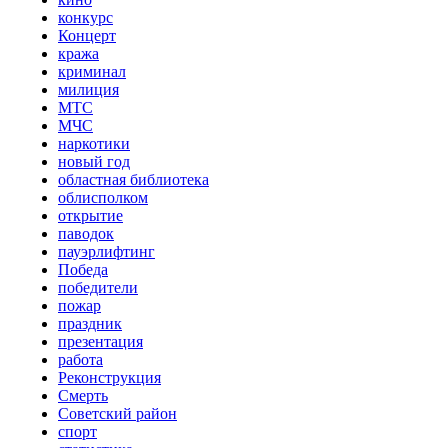
конкурс
Концерт
кража
криминал
милиция
МТС
МЧС
наркотики
новый год
областная библиотека
облисполком
открытие
паводок
пауэрлифтинг
Победа
победители
пожар
праздник
презентация
работа
Реконструкция
Смерть
Советский район
спорт