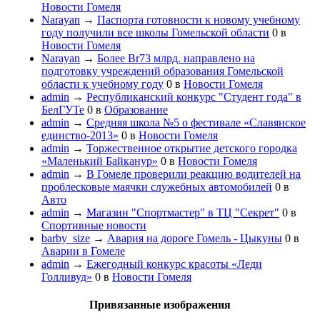
Новости Гомеля
Narayan
→
Паспорта готовности к новому учебному
году получили все школы Гомельской области
0
в
Новости Гомеля
Narayan
→
Более Br73 млрд. направлено на
подготовку учреждений образования Гомельской
области к учебному году
0
в
Новости Гомеля
admin
→
Республиканский конкурс "Студент года" в
БелГУТе
0
в
Образование
admin
→
Средняя школа №5 о фестивале «Славянское
единство-2013»
0
в
Новости Гомеля
admin
→
Торжественное открытие детского городка
«Маленький Байканур»
0
в
Новости Гомеля
admin
→
В Гомеле проверили реакцию водителей на
проблесковые маячки служебных автомобилей
0
в
Авто
admin
→
Магазин "Спортмастер" в ТЦ "Секрет"
0
в
Спортивные новости
barby_size
→
Авария на дороге Гомель - Цыкуны
0
в
Аварии в Гомеле
admin
→
Ежегодный конкурс красоты «Леди
Голливуд»
0
в
Новости Гомеля
Привязанные изображения