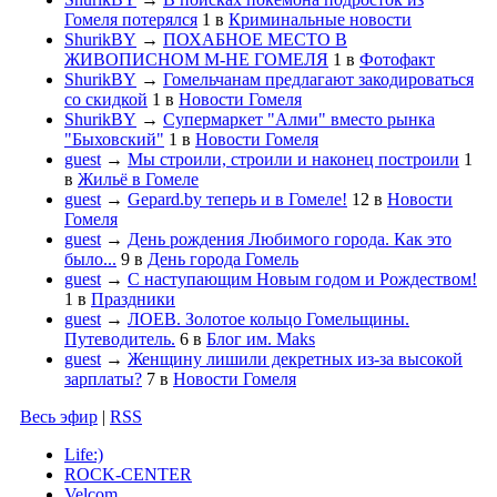
Гомеля потерялся
1
в
Криминальные новости
ShurikBY
→
ПОХАБНОЕ МЕСТО В
ЖИВОПИСНОМ М-НЕ ГОМЕЛЯ
1
в
Фотофакт
ShurikBY
→
Гомельчанам предлагают закодироваться
со скидкой
1
в
Новости Гомеля
ShurikBY
→
Супермаркет "Алми" вместо рынка
"Быховский"
1
в
Новости Гомеля
guest
→
Мы строили, строили и наконец построили
1
в
Жильё в Гомеле
guest
→
Gepard.by теперь и в Гомеле!
12
в
Новости
Гомеля
guest
→
День рождения Любимого города. Как это
было...
9
в
День города Гомель
guest
→
С наступающим Новым годом и Рождеством!
1
в
Праздники
guest
→
ЛОЕВ. Золотое кольцо Гомельщины.
Путеводитель.
6
в
Блог им. Maks
guest
→
Женщину лишили декретных из-за высокой
зарплаты?
7
в
Новости Гомеля
Весь эфир
|
RSS
Life:)
ROCK-CENTER
Velcom