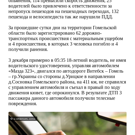
опьянения, 114 превысили скорость движения, 25
водителей было привлечено к ответственности за
непропуск пешеходов на пешеходных переходах, 132
пешехода и велосипедиста так же нарушили ПДД.
За прошедшие сутки дни на территории Гомельской
области было зарегистрировано 62 дорожно-
транспортных происшествия с материальным ущербом
и 4 происшествия, в которых 3 человека погибло и 4
получили ранения.
3 декабря примерно в 05:35 18-летний водитель, не имея
водительского удостоверения, управляя автомобилем
«Мазда 323», двигался по автодороге Витебск – Гомель
– гр.Украины со стороны д.Урицкое в направлении
д.Сосновка Гомельского района, на 411 км, не справился
с управлением автомобиля и съехал в правый по ходу
движения кювет, где опрокинулся. В результате ДТП 3
пассажира данного автомобиля получили телесные
повреждения.