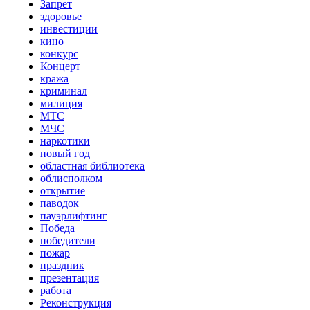
Запрет
здоровье
инвестиции
кино
конкурс
Концерт
кража
криминал
милиция
МТС
МЧС
наркотики
новый год
областная библиотека
облисполком
открытие
паводок
пауэрлифтинг
Победа
победители
пожар
праздник
презентация
работа
Реконструкция