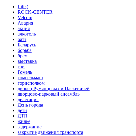
Life:)
ROCK-CENTER
Velcom
Авария
акция
алкоголь
батэ
Беларусь
борьба
брсм
выставка
гаи
Гомель
гомсельмаш
горисполком
дворец Румянцевых и Паскевичей
дворцово-парковый ансамбль
делегация
День города
дети
ДТП
жильё
задержание
закрытие движения транспорта