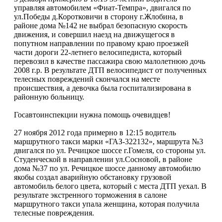
управляя автомобилем «Фиат-Темпра», двигался по
ул.Победы д.Коротковичи в сторону г.Жлобина, в
районе дома №142 не выбрал безопасную скорость
движения, и совершил наезд на движущегося в
попутном направлении по правому краю проезжей
части дороги 22-летнего велосипедиста, который
перевозил в качестве пассажира свою малолетнюю дочь
2008 г.р. В результате ДТП велосипедист от полученных
телесных повреждений скончался на месте
происшествия, а девочка была госпитализирована в
районную больницу.
Госавтоинспекции нужна помощь очевидцев!
27 ноября 2012 года примерно в 12:15 водитель
маршрутного такси марки «ГАЗ-322132», маршрута №3
двигался по ул. Речицкое шоссе г.Гомеля, со стороны ул.
Студенческой в направлении ул.Сосновой, в районе
дома №37 по ул. Речицкое шоссе данному автомобилю
якобы создал аварийную обстановку грузовой
автомобиль белого цвета, который с места ДТП уехал. В
результате экстренного торможения в салоне
маршрутного такси упала женщина, которая получила
телесные повреждения.