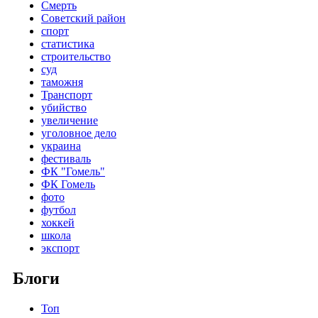
Смерть
Советский район
спорт
статистика
строительство
суд
таможня
Транспорт
убийство
увеличение
уголовное дело
украина
фестиваль
ФК "Гомель"
ФК Гомель
фото
футбол
хоккей
школа
экспорт
Блоги
Топ