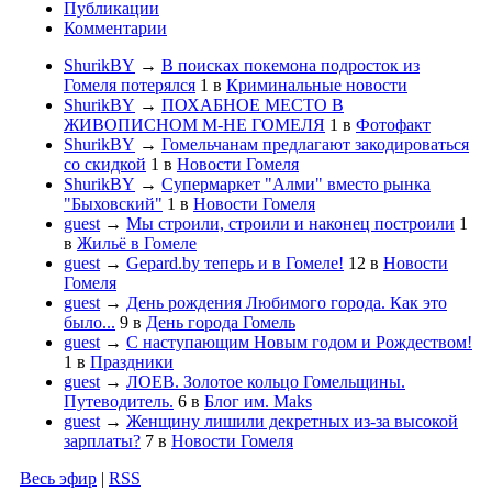
Публикации
Комментарии
ShurikBY
→
В поисках покемона подросток из
Гомеля потерялся
1
в
Криминальные новости
ShurikBY
→
ПОХАБНОЕ МЕСТО В
ЖИВОПИСНОМ М-НЕ ГОМЕЛЯ
1
в
Фотофакт
ShurikBY
→
Гомельчанам предлагают закодироваться
со скидкой
1
в
Новости Гомеля
ShurikBY
→
Супермаркет "Алми" вместо рынка
"Быховский"
1
в
Новости Гомеля
guest
→
Мы строили, строили и наконец построили
1
в
Жильё в Гомеле
guest
→
Gepard.by теперь и в Гомеле!
12
в
Новости
Гомеля
guest
→
День рождения Любимого города. Как это
было...
9
в
День города Гомель
guest
→
С наступающим Новым годом и Рождеством!
1
в
Праздники
guest
→
ЛОЕВ. Золотое кольцо Гомельщины.
Путеводитель.
6
в
Блог им. Maks
guest
→
Женщину лишили декретных из-за высокой
зарплаты?
7
в
Новости Гомеля
Весь эфир
|
RSS