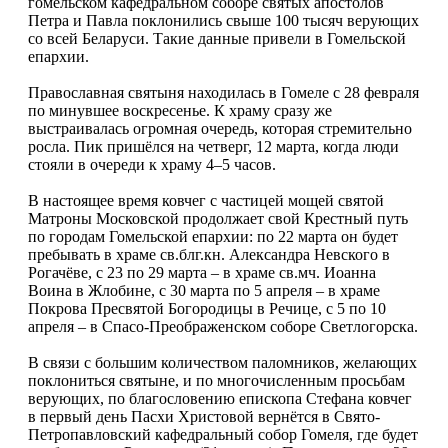
гомельском кафедральном соборе святых апостолов
Петра и Павла поклонились свыше 100 тысяч верующих
со всей Беларуси. Такие данные привели в Гомельской
епархии.
Православная святыня находилась в Гомеле с 28 февраля
по минувшее воскресенье. К храму сразу же
выстраивалась огромная очередь, которая стремительно
росла. Пик пришёлся на четверг, 12 марта, когда люди
стояли в очереди к храму 4–5 часов.
В настоящее время ковчег с частицей мощей святой
Матроны Московской продолжает свой Крестный путь
по городам Гомельской епархии: по 22 марта он будет
пребывать в храме св.блг.кн. Александра Невского в
Рогачёве, с 23 по 29 марта – в храме св.мч. Иоанна
Воина в Жлобине, с 30 марта по 5 апреля – в храме
Покрова Пресвятой Богородицы в Речице, с 5 по 10
апреля – в Спасо-Преображенском соборе Светлогорска.
В связи с большим количеством паломников, желающих
поклониться святыне, и по многочисленным просьбам
верующих, по благословению епископа Стефана ковчег
в первый день Пасхи Христовой вернётся в Свято-
Петропавловский кафедральный собор Гомеля, где будет