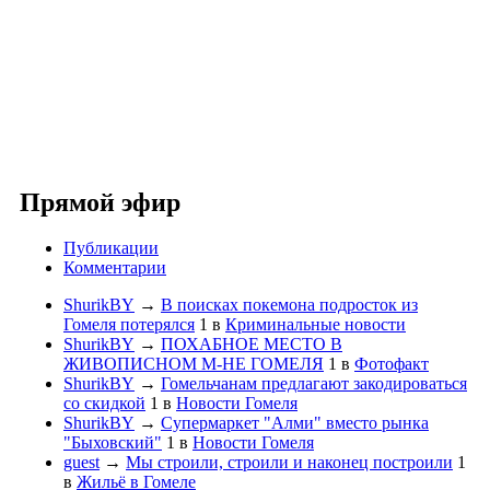
Прямой эфир
Публикации
Комментарии
ShurikBY
→
В поисках покемона подросток из
Гомеля потерялся
1
в
Криминальные новости
ShurikBY
→
ПОХАБНОЕ МЕСТО В
ЖИВОПИСНОМ М-НЕ ГОМЕЛЯ
1
в
Фотофакт
ShurikBY
→
Гомельчанам предлагают закодироваться
со скидкой
1
в
Новости Гомеля
ShurikBY
→
Супермаркет "Алми" вместо рынка
"Быховский"
1
в
Новости Гомеля
guest
→
Мы строили, строили и наконец построили
1
в
Жильё в Гомеле