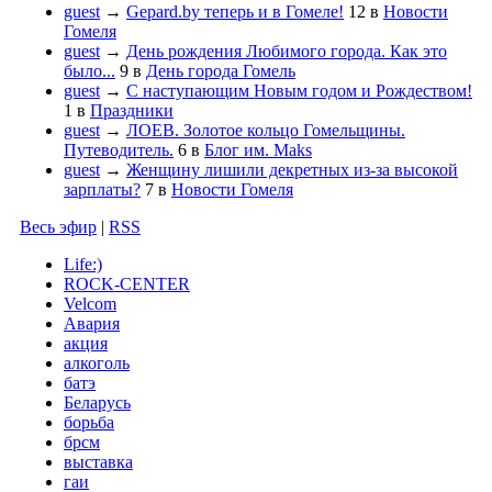
guest
→
Gepard.by теперь и в Гомеле!
12
в
Новости
Гомеля
guest
→
День рождения Любимого города. Как это
было...
9
в
День города Гомель
guest
→
С наступающим Новым годом и Рождеством!
1
в
Праздники
guest
→
ЛОЕВ. Золотое кольцо Гомельщины.
Путеводитель.
6
в
Блог им. Maks
guest
→
Женщину лишили декретных из-за высокой
зарплаты?
7
в
Новости Гомеля
Весь эфир
|
RSS
Life:)
ROCK-CENTER
Velcom
Авария
акция
алкоголь
батэ
Беларусь
борьба
брсм
выставка
гаи