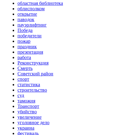
областная библиотека
облисполком
открытие
паводок
пауэрлифтинг
Победа
победители
пожар
праздник
презентация
работа
Реконструкция
Смерть
Советский район
спорт
статистика
строительство
суд
таможня
Транспорт
убийство
увеличение
уголовное дело
украина
фестиваль