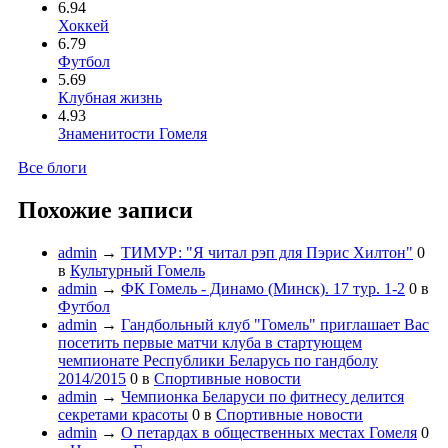
6.94
Хоккей
6.79
Футбол
5.69
Клубная жизнь
4.93
Знаменитости Гомеля
Все блоги
Похожие записи
admin
→
ТИМУР: "Я читал рэп для Пэрис Хилтон"
0
в
Культурный Гомель
admin
→
ФК Гомель - Динамо (Минск). 17 тур. 1-2
0
в
Футбол
admin
→
Гандбольный клуб "Гомель" приглашает Вас
посетить первые матчи клуба в стартующем
чемпионате Республики Беларусь по гандболу
2014/2015
0
в
Спортивные новости
admin
→
Чемпионка Беларуси по фитнесу делится
секретами красоты
0
в
Спортивные новости
admin
→
О петардах в общественных местах Гомеля
0