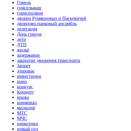
Гомель
гомсельмаш
горисполком
дворец Румянцевых и Паскевичей
дворцово-парковый ансамбль
делегация
День города
дети
ДТП
жильё
задержание
закрытие движения транспорта
Запрет
здоровье
инвестиции
кино
конкурс
Концерт
кража
криминал
милиция
МТС
МЧС
наркотики
новый год