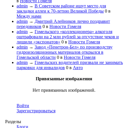
в
Новости Гомеля
admin
→
В Советском районе ищут место для
закладки аллеи к 70-летию Великой Победы
0
в
Между нами
admin
→
Дмитрий Алейников лично поздравит
передовиков
0
в
Новости Гомеля
admin
→
Гомельского «коллекционера» алкоголя
оштрафовали на 2 млн рублей за отсутствие чеков и
лишили «экспонатов»
0
в
Новости Гомеля
admin
→
Завод «Пенетрон-Бел» по производству
гидро­изоляционных материалов открылся в
Гомельской области
0
в
Новости Гомеля
admin
→
Гомельских водителей призвали не занимать
парковки для инвалидов
0
в
Авто
Привязанные изображения
Нет привязанных изображений.
Войти
Зарегистрироваться
Разделы
Блоги