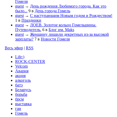
Гомеля
guest
→
День рождения Любимого города. Как это
было...
9
в
День города Гомель
guest
→
С наступающим Новым годом и Рождеством!
1
в
Праздники
guest
→
ЛОЕВ. Золотое кольцо Гомельщины.
Путеводитель.
6
в
Блог им. Maks
guest
→
Женщину лишили декретных из-за высокой
зарплаты?
7
в
Новости Гомеля
Весь эфир
|
RSS
Life:)
ROCK-CENTER
Velcom
Авария
акция
алкоголь
батэ
Беларусь
борьба
брсм
выставка
гаи
Гомель