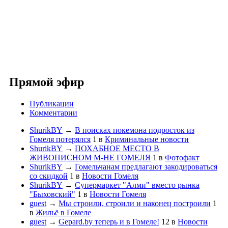
Прямой эфир
Публикации
Комментарии
ShurikBY
→
В поисках покемона подросток из
Гомеля потерялся
1
в
Криминальные новости
ShurikBY
→
ПОХАБНОЕ МЕСТО В
ЖИВОПИСНОМ М-НЕ ГОМЕЛЯ
1
в
Фотофакт
ShurikBY
→
Гомельчанам предлагают закодироваться
со скидкой
1
в
Новости Гомеля
ShurikBY
→
Супермаркет "Алми" вместо рынка
"Быховский"
1
в
Новости Гомеля
guest
→
Мы строили, строили и наконец построили
1
в
Жильё в Гомеле
guest
→
Gepard.by теперь и в Гомеле!
12
в
Новости