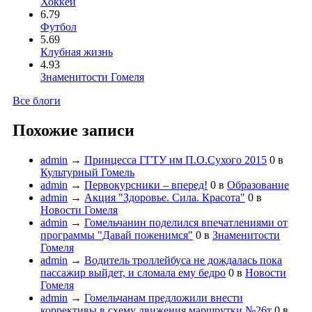
Хоккей
6.79
Футбол
5.69
Клубная жизнь
4.93
Знаменитости Гомеля
Все блоги
Похожие записи
admin
→
Принцесса ГГТУ им П.О.Сухого 2015
0
в
Культурный Гомель
admin
→
Первокурсники – вперед!
0
в
Образование
admin
→
Акция "Здоровье. Сила. Красота"
0
в
Новости Гомеля
admin
→
Гомельчанин поделился впечатлениями от
программы "Давай поженимся"
0
в
Знаменитости
Гомеля
admin
→
Водитель троллейбуса не дождалась пока
пассажир выйдет, и сломала ему бедро
0
в
Новости
Гомеля
admin
→
Гомельчанам предложили внести
коррективы в схему движения маршрутки №26т
0
в