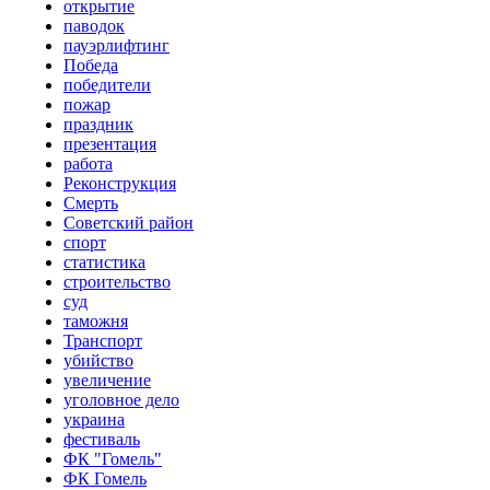
открытие
паводок
пауэрлифтинг
Победа
победители
пожар
праздник
презентация
работа
Реконструкция
Смерть
Советский район
спорт
статистика
строительство
суд
таможня
Транспорт
убийство
увеличение
уголовное дело
украина
фестиваль
ФК "Гомель"
ФК Гомель