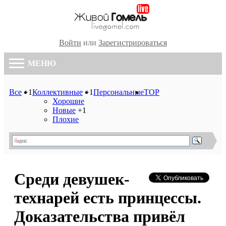
Войти
или
Зарегистрироваться
МЕНЮ
Все
+1
Коллективные
+1
Персональные
TOP
Хорошие
Новые
+1
Плохие
Среди девушек-
технарей есть принцессы.
Доказательства привёл