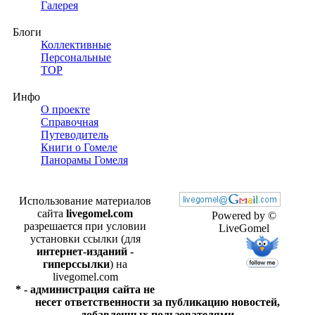
Галерея
Блоги
Коллективные
Персональные
TOP
Инфо
О проекте
Справочная
Путеводитель
Книги о Гомеле
Панорамы Гомеля
Использование материалов
сайта
livegomel.com
Powered by ©
разрешается при условии
LiveGomel
установки ссылки (для
интернет-изданий -
гиперссылки
) на
livegomel.com
* - администрация сайта не
несет ответственности за публикацию новостей,
добавленных пользователями