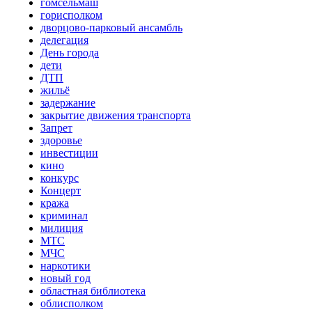
гомсельмаш
горисполком
дворцово-парковый ансамбль
делегация
День города
дети
ДТП
жильё
задержание
закрытие движения транспорта
Запрет
здоровье
инвестиции
кино
конкурс
Концерт
кража
криминал
милиция
МТС
МЧС
наркотики
новый год
областная библиотека
облисполком