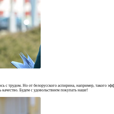
юсь с трудом. Но от белорусского аспирина, напри­мер, такого эф­
 качество. Будем с удоволь­ствием покупать наше!