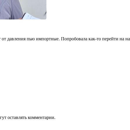
 давления пью им­портные. Попро­бовала как-то пе­рейти на наши
гут оставлять комментарии.