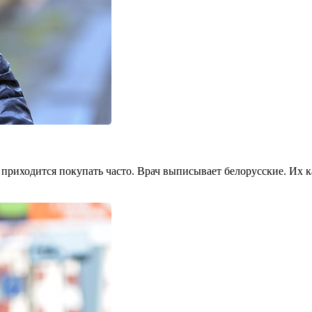
 приходится поку­пать часто. Врач выписывает бело­русские. Их ка