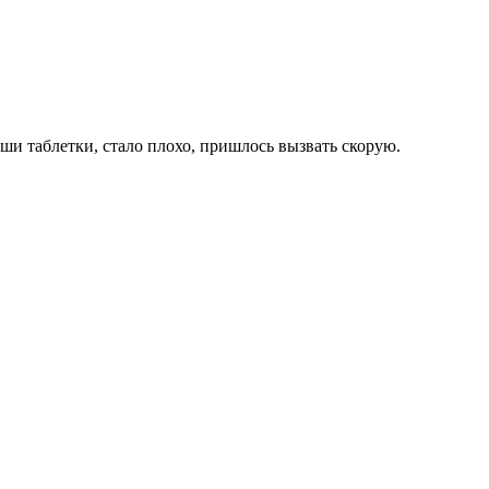
 та­блетки, стало пло­хо, пришлось вы­звать скорую.