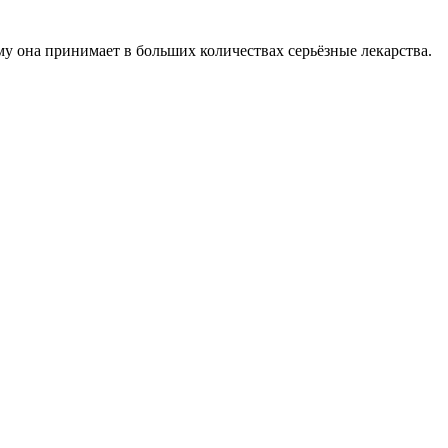
му она принимает в боль­ших количествах серьёзные лекар­ства.