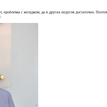
 про­блемы с желуд­ком, да и других недугов достаточ­но. Поэто
.