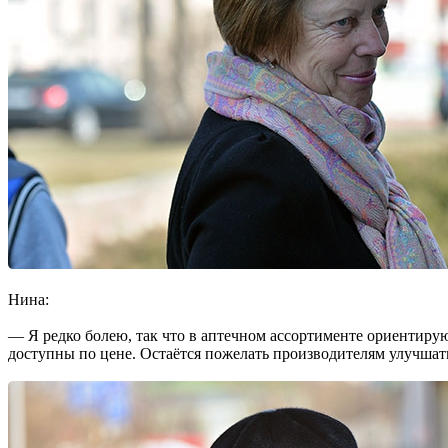
Нина:
— Я редко бо­лею, так что в ап­течном ассорти­менте ориентиру­
доступ­ны по цене. Оста­ётся пожелать производителям улучшать