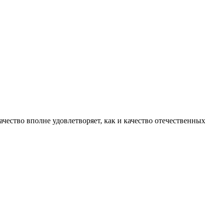
че­ство вполне удо­влетворяет, как и качество отече­ственных