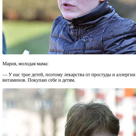
Мария, молодая мама:
— У нас трое детей, поэтому ле­карства от про­студы и аллергии
витами­нов. Покупаю себе и детям.